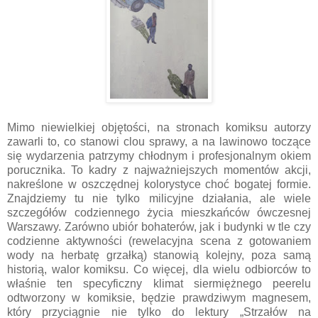
Mimo niewielkiej objętości, na stronach komiksu autorzy
zawarli to, co stanowi clou sprawy, a na lawinowo toczące
się wydarzenia patrzymy chłodnym i profesjonalnym okiem
porucznika. To kadry z najważniejszych momentów akcji,
nakreślone w oszczędnej kolorystyce choć bogatej formie.
Znajdziemy tu nie tylko milicyjne działania, ale wiele
szczegółów codziennego życia mieszkańców ówczesnej
Warszawy. Zarówno ubiór bohaterów, jak i budynki w tle czy
codzienne aktywności (rewelacyjna scena z gotowaniem
wody na herbatę grzałką) stanowią kolejny, poza samą
historią, walor komiksu. Co więcej, dla wielu odbiorców to
właśnie ten specyficzny klimat siermiężnego peerelu
odtworzony w komiksie, będzie prawdziwym magnesem,
który przyciągnie nie tylko do lektury „Strzałów na