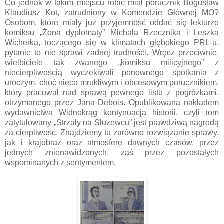
Co jednak w takim miejscu robić miał porucznik Bogusław
Klaudiusz Kot, zatrudniony w Komendzie Głównej MO?
Osobom, które miały już przyjemność oddać się lekturze
komiksu „Żona dyplomaty” Michała Rzecznika i Leszka
Wicherka, toczącego się w klimatach głębokiego PRL-u,
pytanie to nie sprawi żadnej trudności. Wręcz przeciwnie,
wielbiciele tak zwanego „komiksu milicyjnego” z
niecierpliwością wyczekiwali ponownego spotkania z
uroczym, choć nieco mrukliwym i obcesowym porucznikiem,
który pracował nad sprawą pewnego listu z pogróżkami,
otrzymanego przez Jana Debois. Opublikowana nakładem
wydawnictwa Widnokrąg kontynuacja historii, czyli tom
zatytułowany „Strzały na Służewcu” jest prawdziwą nagrodą
za cierpliwość. Znajdziemy tu zarówno rozwiązanie sprawy,
jak i krajobraz oraz atmosferę dawnych czasów, przez
jednych znienawidzonych, zaś przez pozostałych
wspominanych z sentymentem.