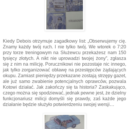
Kiedy Debois otrzymuje zagadkowy list: „Obserwujemy cię.
Znamy każdy twój ruch. I nie tylko twój. We wtorek o 7:20
przy torze treningowym na Służewcu przekażesz nam 150
tysięcy złotych. A nikt nie uprowadzi twojej żony”, zgłasza
się z nim na milicję. Porucznikowi nie pozostaje nic innego,
jak tylko zorganizować obławę na przestępców żądających
okupu. Zamiast pieniędzy przekazane zostają strzępy gazet,
ale już samo zwabienie potencjalnych oprawców, pozwala
Kotowi działać. Jak zakończy się ta historia? Zaskakująco,
czego można się spodziewać, jednak pewne jest, że dzielny
funkcjonariusz milicji domyśli się prawdy, zaś każde jego
działanie będzie służyło potwierdzeniu swojej wersji…