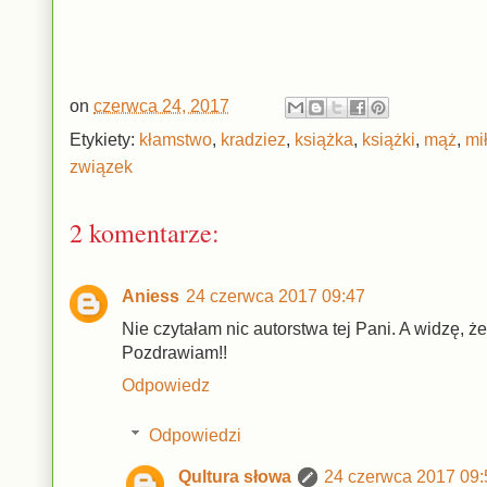
on
czerwca 24, 2017
Etykiety:
kłamstwo
,
kradziez
,
książka
,
książki
,
mąż
,
mi
związek
2 komentarze:
Aniess
24 czerwca 2017 09:47
Nie czytałam nic autorstwa tej Pani. A widzę, ż
Pozdrawiam!!
Odpowiedz
Odpowiedzi
Qultura słowa
24 czerwca 2017 09: