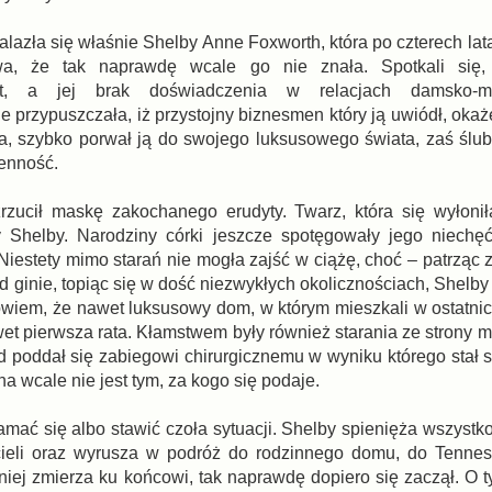
nalazła się właśnie Shelby Anne Foxworth, która po czterech la
a, że tak naprawdę wcale go nie znała. Spotkali się,
lat, a jej brak doświadczenia w relacjach damsko-m
przypuszczała, iż przystojny biznesmen który ją uwiódł, okaże
ła, szybko porwał ją do swojego luksusowego świata, zaś ślu
ienność.
zrzucił maskę zakochanego erudyty. Twarz, która się wyłonił
ty Shelby. Narodziny córki jeszcze spotęgowały jego niech
Niestety mimo starań nie mogła zajść w ciążę, choć – patrząc 
ard ginie, topiąc się w dość niezwykłych okolicznościach, Shelb
owiem, że nawet luksusowy dom, w którym mieszkali w ostatni
et pierwsza rata. Kłamstwem były również starania ze strony m
 poddał się zabiegowi chirurgicznemu w wyniku którego stał s
a wcale nie jest tym, za kogo się podaje.
ać się albo stawić czoła sytuacji. Shelby spienięża wszystko,
ycieli oraz wyrusza w podróż do rodzinnego domu, do Tennes
iej zmierza ku końcowi, tak naprawdę dopiero się zaczął. O ty