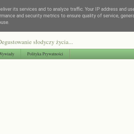
liver its services and to analyze traffic. Your IP address and us
rmance and security metrics to ensure quality of service, gene
buse.
egustowanie słodyczy życia...
Wywiady
Polityka Prywatności