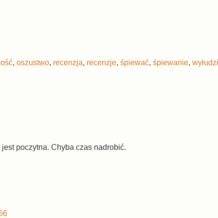
łość
,
oszustwo
,
recenzja
,
recenzje
,
śpiewać
,
śpiewanie
,
wyłudz
e jest poczytna. Chyba czas nadrobić.
56