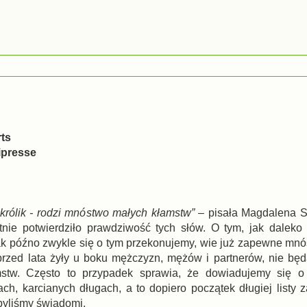
ts
ipresse
 królik - rodzi mnóstwo małych kłamstw”
– pisała Magdalena 
otnie potwierdziło prawdziwość tych słów. O tym, jak dalek
ak późno zwykle się o tym przekonujemy, wie już zapewne mn
 przed lata żyły u boku mężczyzn, mężów i partnerów, nie b
mstw. Często to przypadek sprawia, że dowiadujemy się o
ach, karcianych długach, a to dopiero początek długiej listy 
 byliśmy świadomi.