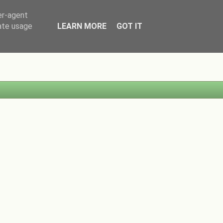
er-agent
rate usage
LEARN MORE
GOT IT