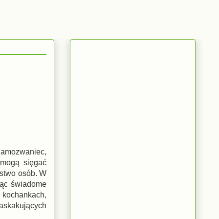
Samozwaniec,
o mogą sięgać
óstwo osób. W
ędąc świadome
 kochankach,
zaskakujących