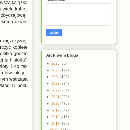
owsza książka
j wiele kobiet
ę obyczajową i
zekomo ukradł
o mężczyznę,
rczyć kobietę
 kilka godzin
Archiwum bloga
 ta historia?
►
2026
(96)
ioty i co tak
►
2025
(179)
otów akcji i
►
2024
(192)
órym wstrząsa
►
2023
(274)
ykład u boku
►
2022
(304)
►
2021
(328)
►
2020
(476)
►
2019
(549)
►
2018
(416)
▼
2017
(320)
grudnia
(28)