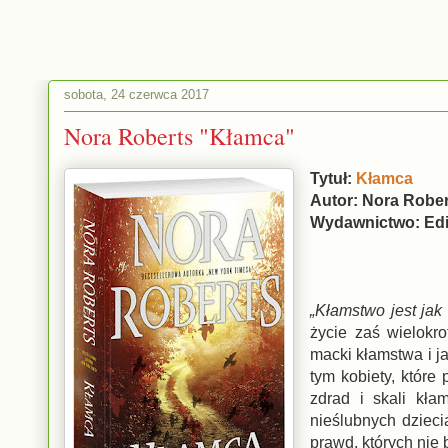
sobota, 24 czerwca 2017
Nora Roberts "Kłamca"
Tytuł:
Kłamca
Autor: Nora Rober
Wydawnictwo: Ed
„Kłamstwo jest jak
życie zaś wielokr
macki kłamstwa i j
tym kobiety, które
zdrad i skali kła
nieślubnych dzieci
prawd, których nie