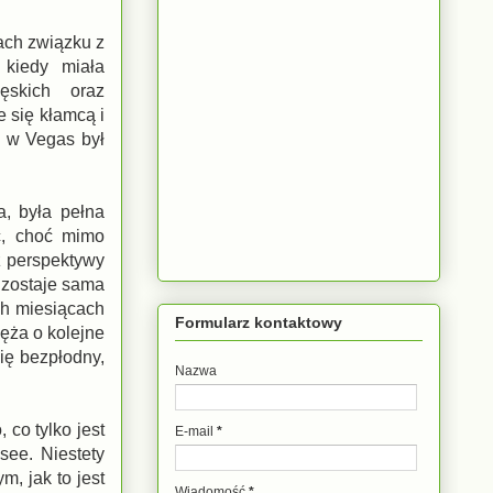
tach związku z
 kiedy miała
ęskich oraz
 się kłamcą i
b w Vegas był
a, była pełna
ęć, choć mimo
z perspektywy
y zostaje sama
ch miesiącach
Formularz kontaktowy
ęża o kolejne
ię bezpłodny,
Nazwa
 co tylko jest
E-mail
*
see. Niestety
m, jak to jest
Wiadomość
*