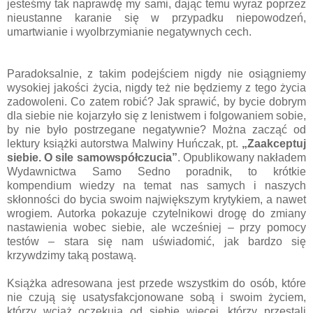
jesteśmy tak naprawdę my sami, dając temu wyraz poprzez
nieustanne karanie się w przypadku niepowodzeń,
umartwianie i wyolbrzymianie negatywnych cech.
Paradoksalnie, z takim podejściem nigdy nie osiągniemy
wysokiej jakości życia, nigdy też nie będziemy z tego życia
zadowoleni. Co zatem robić? Jak sprawić, by bycie dobrym
dla siebie nie kojarzyło się z lenistwem i folgowaniem sobie,
by nie było postrzegane negatywnie? Można zacząć od
lektury książki autorstwa Malwiny Huńczak, pt.
„Zaakceptuj
siebie. O sile samowspółczucia”
. Opublikowany nakładem
Wydawnictwa Samo Sedno poradnik, to krótkie
kompendium wiedzy na temat nas samych i naszych
skłonności do bycia swoim największym krytykiem, a nawet
wrogiem. Autorka pokazuje czytelnikowi drogę do zmiany
nastawienia wobec siebie, ale wcześniej – przy pomocy
testów – stara się nam uświadomić, jak bardzo się
krzywdzimy taką postawą.
Książka adresowana jest przede wszystkim do osób, które
nie czują się usatysfakcjonowane sobą i swoim życiem,
którzy wciąż oczekują od siebie więcej, którzy przestali