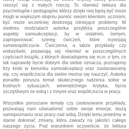
cieszyć się z małych rzeczy. To również lektura dla
psychologów i pedagogów, którzy dzięki niej będą być może
mogli w większym stopniu pomóc swoim klientom, uczniom,
być może wcześniej dostrzegą istniejące problemy. W
siedmiu rozdziałach autorka przybliża poszczególne
aspekty samoakceptacji, by w ostatnim, ósmym,
zaproponować szereg ćwiczeń, które rozwijają
samowspółczucie. Ćwiczenia, a także przykłady czy
wskazówki, pojawiają się również w poszczególnych
częściach książki, z których dowiadujemy się m.in. o tym, co
tak naprawdę bycie dobrym dla siebie oznacza, poznajemy
trzy kroki w kierunku samoakceptacji oraz zastanawiamy
się, czy współczucia dla siebie można się nauczyć. Autorka
ponadto porusza temat skutecznego radzenia sobie w
trudnych sytuacjach, wewnętrznego krytyka, bycia
szczęśliwym ze sobą i z innymi oraz współczucia w pracy.
Wszystkie poruszane tematy czy zastosowane przykłady,
pozwalają nam uświadomić sobie swoje emocje, służą
samopoznaniu oraz pracy nad sobą. Dzięki temu jesteśmy w
stanie dokonać zmiany, która zaważy na jakości całego
naszego życia. Pod warunkiem oczywiście, że lektura