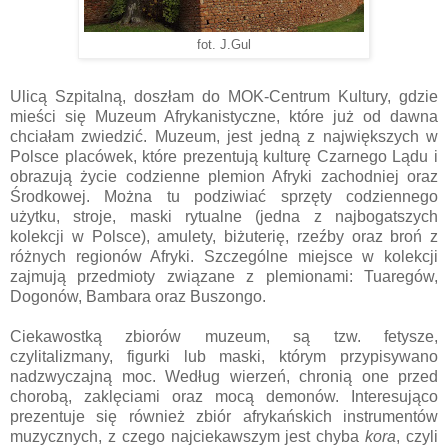
fot. J.Gul
Ulicą Szpitalną, doszłam do MOK-Centrum Kultury, gdzie
mieści się Muzeum Afrykanistyczne, które już od dawna
chciałam zwiedzić. Muzeum, jest jedną z największych w
Polsce placówek, które prezentują kulturę Czarnego Lądu i
obrazują życie codzienne plemion Afryki zachodniej oraz
Środkowej. Można tu podziwiać sprzęty codziennego
użytku, stroje, maski rytualne (jedna z najbogatszych
kolekcji w Polsce), amulety, biżuterię, rzeźby oraz broń z
różnych regionów Afryki. Szczególne miejsce w kolekcji
zajmują przedmioty związane z plemionami: Tuaregów,
Dogonów, Bambara oraz Buszongo.
Ciekawostką zbiorów muzeum, są tzw. fetysze,
czylitalizmany, figurki lub maski, którym przypisywano
nadzwyczajną moc. Według wierzeń, chronią one przed
chorobą, zaklęciami oraz mocą demonów. Interesująco
prezentuje się również zbiór afrykańskich instrumentów
muzycznych, z czego najciekawszym jest chyba
kora
, czyli