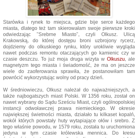
Starówka i rynek to miejsca, gdzie bije serce każdego
miasta, dlatego też tam skierowałam swoje pierwsze kroki
odwiedzając "Srebrne Miasto", czyli Olkusz. Ulicą
Krakowską, do której dostępu broni uzbrojony rycerz,
dojdziemy do olkuskiego rynku, który urokliwie wygląda
nawet podczas remontu otaczających go kamienic czy w
czasie deszczu. To już moja druga wizyta w
Olkuszu
, ale
magnetyzm tego miasta i świadomość, że ma on jeszcze
wiele do zaoferowania sprawiła, że postanowiłam tam
powrócić wykorzystując wolny od pracy dzień.
W średniowieczu, Olkusz należał do najważniejszych, a
także najbogatszych miast Polski. W 1356 roku, został on
nawet wybrany do Sądu Sześciu Miast, czyli ogólnopolskiej
instancji odwoławczej prawa niemieckiego. W okresie
największej świetności miasta, działało tu kilkaset kopalń,
wokół których powstały huty wytapiające ołów i srebro. Z
tego właśnie powodu, w 1579 roku, została tu uruchomiona
jedyna w tym czasie królewska mennica. Do kresu