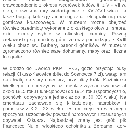
prawdopodobnie z okresu wędrówek ludów, tj. z V - VII w.
n.e.), drewniane rury wodociągowe z XVI-XVII wieku, a
także bogatą kolekcję archeologiczną, etnograficzną oraz
górnictwa kruszcowego. W muzeum można obejrzeć
również przedmioty wykonane z olkuskiego ołowiu i srebra,
m.in. monety wybite w olkuskiej mennicy. Pewną
ciekawostką są mundury górnicze oraz pochodzący z XVIII
wieku obraz św. Barbary, patronki górników. W muzeum
zgromadzono również stare dokumenty, mapy oraz liczne
fotografie.
W drodze do Dworca PKP i PKS, gdzie przystają busy
relacji Olkusz-Katowice (bilet do Sosnowca 7 zł), wstąpiłam
na chwilę na stary cmentarz, przy ulicy Króla Kazimierza
Wielkiego. Ten nieczynny już cmentarz wyznaniowy powstał
około 1815 roku i funkcjonował do 1914 roku (sporadycznie,
pochówki odbywały się jednak aż do lat 30. XX wieku). Na
cmentarzu zachowało się kilkadziesiąt nagrobków i
pomników z XIX i XX wieku; jest on miejscem wiecznego
spoczynku uczestników powstań narodowych i zasłużonych
obywateli Olkusza. Najbardziej znany jest grób płk
Francesco Nullo, włoskiego ochotnika z Bergamo, który