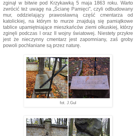
zginął w bitwie pod Krzykawką 5 maja 1863 roku. Warto
zwrócić też uwagę na „Ścianę Pamięci”, czyli odbudowany
mur, oddzielający prawosławną część cmentarza od
katolickiej, na którym to murze znajdują się pamiątkowe
tablice upamiętniające mieszkańców ziemi olkuskiej, którzy
zginęli podczas I oraz II wojny światowej. Niestety przykre
jest że nieczynny cmentarz jest zapomniany, zaś groby
powoli pochłaniane są przez naturę.
fot. J.Gul