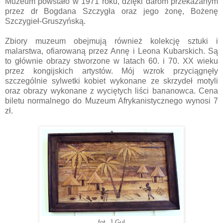
Muzeum powstało w 1971 roku, dzięki darom przekazanym
przez dr Bogdana Szczygła oraz jego żonę, Bożenę
Szczygieł-Gruszyńską.
Zbiory muzeum obejmują również kolekcję sztuki i
malarstwa, ofiarowaną przez Annę i Leona Kubarskich. Są
to głównie obrazy stworzone w latach 60. i 70. XX wieku
przez kongijskich artystów. Mój wzrok przyciągnęły
szczególnie sylwetki kobiet wykonane ze skrzydeł motyli
oraz obrazy wykonane z wyciętych liści bananowca. Cena
biletu normalnego do Muzeum Afrykanistycznego wynosi 7
zł.
fot. J.Gul