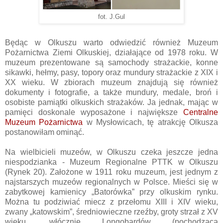
fot. J.Gul
Będąc w Olkuszu warto odwiedzić również Muzeum
Pożarnictwa Ziemi Olkuskiej, działające od 1978 roku. W
muzeum prezentowane są samochody strażackie, konne
sikawki, hełmy, pasy, topory oraz mundury strażackie z XIX i
XX wieku. W zbiorach muzeum znajdują się również
dokumenty i fotografie, a także mundury, medale, broń i
osobiste pamiątki olkuskich strażaków. Ja jednak, mając w
pamięci doskonale wyposażone i największe
Centralne
Muzeum Pożarnictwa
w Mysłowicach, tę atrakcję Olkusza
postanowiłam ominąć.
Na wielbicieli muzeów, w Olkuszu czeka jeszcze jedna
niespodzianka - Muzeum Regionalne PTTK w Olkuszu
(Rynek 20). Założone w 1911 roku muzeum, jest jednym z
najstarszych muzeów regionalnych w Polsce. Mieści się w
zabytkowej kamienicy „Batorówka” przy olkuskim rynku.
Można tu podziwiać miecz z przełomu XIII i XIV wieku,
zwany „katowskim”, średniowieczne rzeźby, groty strzał z XV
wieku, włócznię Longobardów (pochodzącą