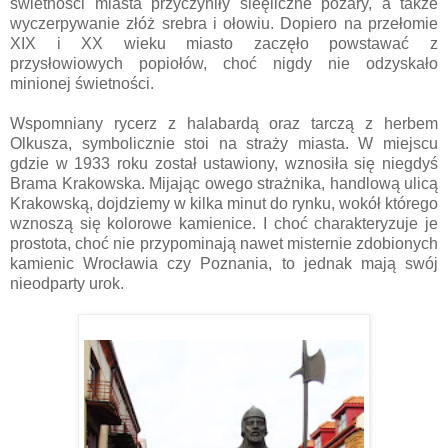
świetności miasta przyczyniły sieęliczne pożary, a także
wyczerpywanie złóż srebra i ołowiu. Dopiero na przełomie
XIX i XX wieku miasto zaczęło powstawać z
przysłowiowych popiołów, choć nigdy nie odzyskało
minionej świetności.
Wspomniany rycerz z halabardą oraz tarczą z herbem
Olkusza, symbolicznie stoi na straży miasta. W miejscu
gdzie w 1933 roku został ustawiony, wznosiła się niegdyś
Brama Krakowska. Mijając owego strażnika, handlową ulicą
Krakowską, dojdziemy w kilka minut do rynku, wokół którego
wznoszą się kolorowe kamienice. I choć charakteryzuje je
prostota, choć nie przypominają nawet misternie zdobionych
kamienic Wrocławia czy Poznania, to jednak mają swój
nieodparty urok.