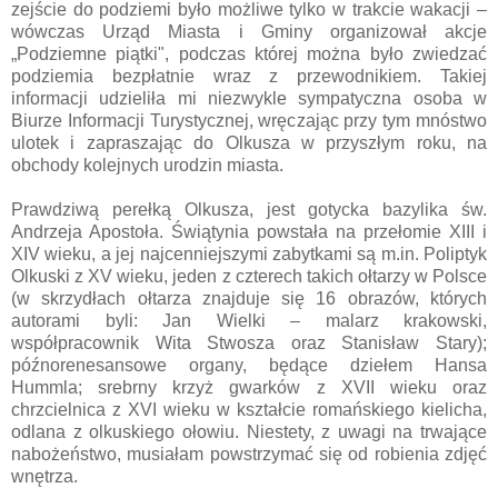
zejście do podziemi było możliwe tylko w trakcie wakacji –
wówczas Urząd Miasta i Gminy organizował akcje
„Podziemne piątki", podczas której można było zwiedzać
podziemia bezpłatnie wraz z przewodnikiem. Takiej
informacji udzieliła mi niezwykle sympatyczna osoba w
Biurze Informacji Turystycznej, wręczając przy tym mnóstwo
ulotek i zapraszając do Olkusza w przyszłym roku, na
obchody kolejnych urodzin miasta.
Prawdziwą perełką Olkusza, jest gotycka bazylika św.
Andrzeja Apostoła. Świątynia powstała na przełomie XIII i
XIV wieku, a jej najcenniejszymi zabytkami są m.in. Poliptyk
Olkuski z XV wieku, jeden z czterech takich ołtarzy w Polsce
(w skrzydłach ołtarza znajduje się 16 obrazów, których
autorami byli: Jan Wielki – malarz krakowski,
współpracownik Wita Stwosza oraz Stanisław Stary);
późnorenesansowe organy, będące dziełem Hansa
Hummla; srebrny krzyż gwarków z XVII wieku oraz
chrzcielnica z XVI wieku w kształcie romańskiego kielicha,
odlana z olkuskiego ołowiu. Niestety, z uwagi na trwające
nabożeństwo, musiałam powstrzymać się od robienia zdjęć
wnętrza.