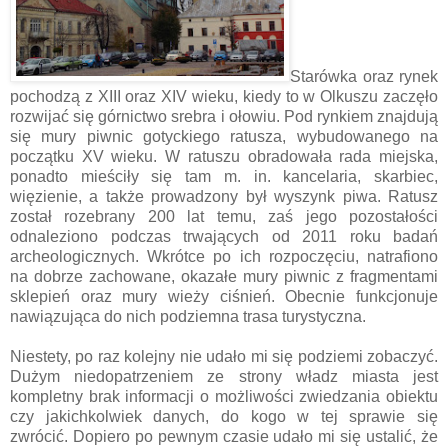
Starówka oraz rynek
pochodzą z XIII oraz XIV wieku, kiedy to w Olkuszu zaczęło
rozwijać się górnictwo srebra i ołowiu. Pod rynkiem znajdują
się mury piwnic gotyckiego ratusza, wybudowanego na
początku XV wieku. W ratuszu obradowała rada miejska,
ponadto mieściły się tam m. in. kancelaria, skarbiec,
więzienie, a także prowadzony był wyszynk piwa. Ratusz
został rozebrany 200 lat temu, zaś jego pozostałości
odnaleziono podczas trwających od 2011 roku badań
archeologicznych. Wkrótce po ich rozpoczęciu, natrafiono
na dobrze zachowane, okazałe mury piwnic z fragmentami
sklepień oraz mury wieży ciśnień. Obecnie funkcjonuje
nawiązująca do nich podziemna trasa turystyczna.
Niestety, po raz kolejny nie udało mi się podziemi zobaczyć.
Dużym niedopatrzeniem ze strony władz miasta jest
kompletny brak informacji o możliwości zwiedzania obiektu
czy jakichkolwiek danych, do kogo w tej sprawie się
zwrócić. Dopiero po pewnym czasie udało mi się ustalić, że