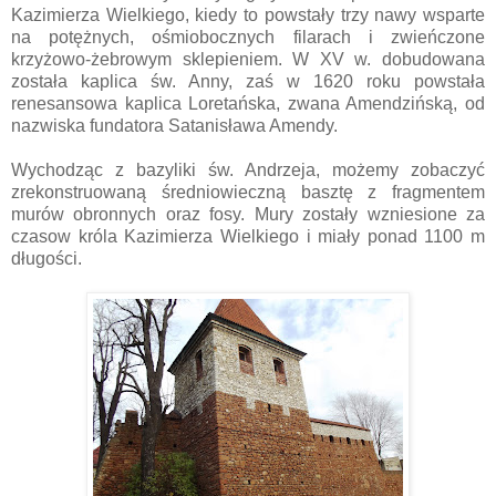
Kazimierza Wielkiego, kiedy to powstały trzy nawy wsparte
na potężnych, ośmiobocznych filarach i zwieńczone
krzyżowo-żebrowym sklepieniem. W XV w. dobudowana
została kaplica św. Anny, zaś w 1620 roku powstała
renesansowa kaplica Loretańska, zwana Amendzińską, od
nazwiska fundatora Satanisława Amendy.
Wychodząc z bazyliki św. Andrzeja, możemy zobaczyć
zrekonstruowaną średniowieczną basztę z fragmentem
murów obronnych oraz fosy. Mury zostały wzniesione za
czasow króla Kazimierza Wielkiego i miały ponad 1100 m
długości.