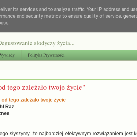
liver its services and to analyze traffic. Your IP address and us
rmance and security metrics to ensure quality of service, gene
buse.
egustowanie słodyczy życia...
Wywiady
Polityka Prywatności
od tego zależało twoje życie"
 od tego zależało twoje życie
hl Raz
znes
ego słyszymy, że najbardziej efektywnym rozwiązaniem jest 