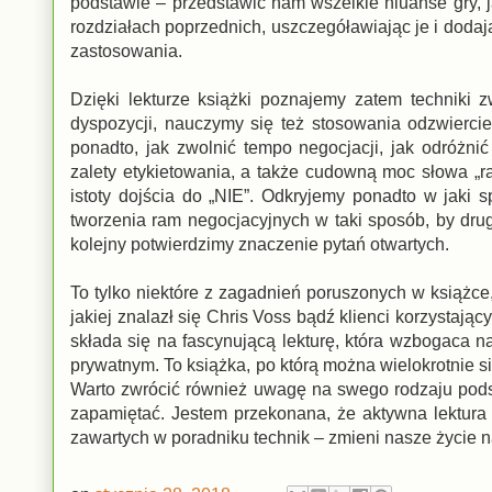
podstawie – przedstawić nam wszelkie niuanse gry, j
rozdziałach poprzednich, uszczegóławiając je i dodaj
zastosowania.
Dzięki lekturze książki poznajemy zatem techniki 
dyspozycji, nauczymy się też stosowania odzwiercie
ponadto, jak zwolnić tempo negocjacji, jak odróż
zalety etykietowania, a także cudowną moc słowa „r
istoty dojścia do „NIE”. Odkryjemy ponadto w jaki 
tworzenia ram negocjacyjnych w taki sposób, by dru
kolejny potwierdzimy znaczenie pytań otwartych.
To tylko niektóre z zagadnień poruszonych w książce
jakiej znalazł się Chris Voss bądź klienci korzystając
składa się na fascynującą lekturę, która wzbogaca 
prywatnym. To książka, po którą można wielokrotnie si
Warto zwrócić również uwagę na swego rodzaju podsu
zapamiętać. Jestem przekonana, że aktywna lektura 
zawartych w poradniku technik – zmieni nasze życie n