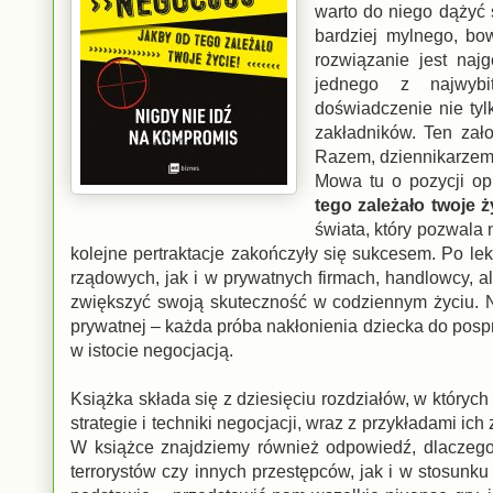
warto do niego dążyć
bardziej mylnego, bo
rozwiązanie jest naj
jednego z najwybit
doświadczenie nie ty
zakładników. Ten zał
Razem, dziennikarzem, 
Mowa tu o pozycji o
tego zależało twoje ż
świata, który pozwala 
kolejne pertraktacje zakończyły się sukcesem. Po l
rządowych, jak i w prywatnych firmach, handlowcy, 
zwiększyć swoją skuteczność w codziennym życiu. N
prywatnej – każda próba nakłonienia dziecka do posp
w istocie negocjacją.
Książka składa się z dziesięciu rozdziałów, w któryc
strategie i techniki negocjacji, wraz z przykładami ic
W książce znajdziemy również odpowiedź, dlaczego t
terrorystów czy innych przestępców, jak i w stosunku