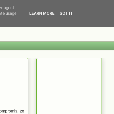
er-agent
rate usage
LEARN MORE
GOT IT
kompromis, że