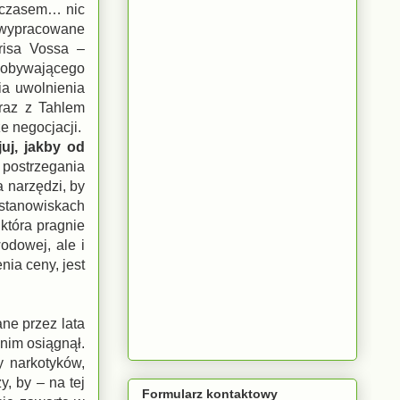
ymczasem… nic
 wypracowane
risa Vossa –
obywającego
ia uwolnienia
wraz z Tahlem
ze negocjacji.
uj, jakby od
 postrzegania
 narzędzi, by
 stanowiskach
która pragnie
odowej, ale i
ia ceny, jest
ne przez lata
 nim osiągnął.
y narkotyków,
, by – na tej
Formularz kontaktowy