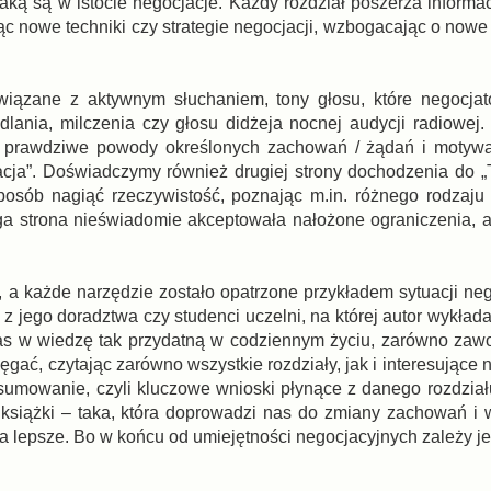
aką są w istocie negocjacje. Każdy rozdział poszerza informa
ąc nowe techniki czy strategie negocjacji, wzbogacając o nowe
związane z aktywnym słuchaniem, tony głosu, które negocja
dlania, milczenia czy głosu didżeja nocnej audycji radiowej
nić prawdziwe powody określonych zachowań / żądań i motyw
acja”. Doświadczymy również drugiej strony dochodzenia do „
sposób nagiąć rzeczywistość, poznając m.in. różnego rodzaju
ga strona nieświadomie akceptowała nałożone ograniczenia, a
, a każde narzędzie zostało opatrzone przykładem sytuacji neg
y z jego doradztwa czy studenci uczelni, na której autor wykład
nas w wiedzę tak przydatną w codziennym życiu, zarówno zaw
ęgać, czytając zarówno wszystkie rozdziały, jak i interesujące 
mowanie, czyli kluczowe wnioski płynące z danego rozdziału
książki – taka, która doprowadzi nas do zmiany zachowań i 
a lepsze. Bo w końcu od umiejętności negocjacyjnych zależy je