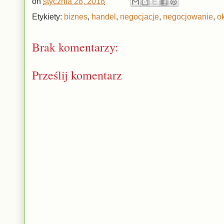
on
stycznia 28, 2018
Etykiety:
biznes
,
handel
,
negocjacje
,
negocjowanie
,
o
Brak komentarzy:
Prześlij komentarz