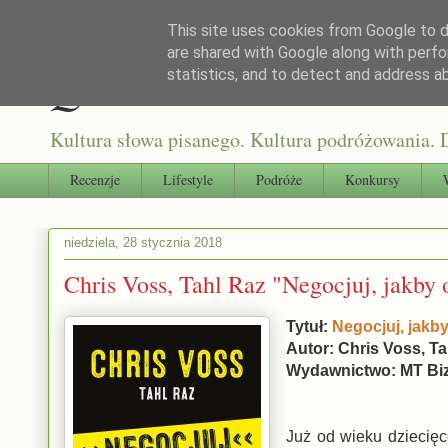
This site uses cookies from Google to de
are shared with Google along with perfo
Qultura słowa
statistics, and to detect and address a
Kultura słowa pisanego. Kultura podróżowania. D
Recenzje
Lifestyle
Podróże
Konkursy
niedziela, 28 stycznia 2018
Chris Voss, Tahl Raz "Negocjuj, jakby 
Tytuł:
Negocjuj, jakby
Autor: Chris Voss, Ta
Wydawnictwo: MT Bi
Już od wieku dziecięc