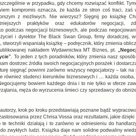
 szczególnie w przypadku, gdy chcemy rozwiązać konflikt. T
wiem kompromis oznacza, że każda ze stron coś traci, zaś
gorszym z możliwych. Nie wierzysz? Sięgnij po książkę Ch
niejszych praktyków oraz edukatorów negocjacji, zd
lko podczas negocjacji biznesowych, ale podczas negocjowan
ożyciel i dyrektor The Black Swan Group, firmy doradczej, 
stworzyli wspaniałą książkę – podręcznik, który zmienia oblic
publikowanej nakładem Wydawnictwa MT Biznes, pt.
„Negocj
ycie”
. To jeden z tych poradników, który zmienia nasz sposób
nam dostrzec źródła swoich negocjacyjnych porażek i dostarcza
ekturę sięgnąć powinni zarówno wszyscy negocjatorzy – tak na
ale również studenci kierunków biznesowych i … każda osoba, 
egocjujemy bowiem każdego dnia i to nie tylko w sferze zaw
rzątania, męża do wyrzucenia śmieci czy sprzedawcy do obniżen
h autorzy, krok po kroku przedstawiają poznane bądź wypracowa
h zastosowania przez Chrisa Vossa oraz rezultatami, jakie dzięki
e techniki działają i to zarówno w odniesieniu do handlarz
 do zwykłych ludzi. Książka daje nam solidne podwaliny wiedzy