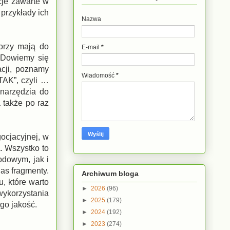
cje zawarte w
 przykłady ich
Nazwa
torzy mają do
E-mail
*
. Dowiemy się
acji, poznamy
Wiadomość
*
TAK”, czyli …
 narzędzia do
 także po raz
ocjacyjnej, w
a. Wszystko to
odowym, jak i
nas fragmenty.
Archiwum bloga
, które warto
►
2026
(96)
wykorzystania
►
2025
(179)
go jakość.
►
2024
(192)
►
2023
(274)