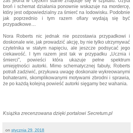
zaś jedna w ciężkim stanie znajduje się w szpitalu. Użyta
broń i schemat działania ponownie wskazuje na mordercę,
który jest odpowiedzialny za śmierć na lodowisku. Podobnie
jak poprzednio i tym razem ofiary wydają się być
przypadkowe…
Nora Roberts nic jednak nie pozostawia przypadkowi i
doskonale wie, jak prowadzić akcję, by nie tylko utrzymywać
czytelnika w stałym napięciu, ale jeszcze podsycać jego
ciekawość. I tym razem jest tak w przypadku „Ucznia i
śmierci”, powieści która ukazuje pełne spektrum
umiejętności autorki. Mimo schematycznej fabuły, Roberts
potrafi zadziwić, przykuwa uwagę doskonale wykreowanymi
bohaterami, skomplikowanymi motywami zbrodni i sprawia,
że po każdą kolejną powieść autorki sięgamy bez wahania.
Książka zrecenzowana dzięki portalowi Secretum.pl
on
stycznia 29, 2018