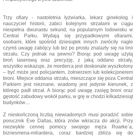
Trzy ofiary - nastoletnia łyżwiarka, lekarz ginekolog i
nauczyciel historii, zabici kolejnymi strzałami w ciągu
niespełna dwunastu sekund, na popularnym lodowisku w
Central Parku. Wydają się przypadkowymi ofiarami,
osobami, które spośród dziesiątek innych zwróciły nagle
czymś uwagę zabójcy lub też po prostu znalazły się na linii
strzału. Czy jednak na pewno? Biorąc pod uwagę użytą
broń laserową oraz precyzję, z jaką oddano strzały,
wszystko wskazuje, że morderca jest doskonale wyszkolony
– być może jest policjantem, żołnierzem lub kolekcjonerem
broni. Miejsce oddania strzału, mieszczące się poza Central
Parkiem jest nieznane, wiadomy jest jedynie kierunek, z
którego padł strzał. A biorąc pod uwagę zasięg broni oraz
gęstość zabudowy wokół parku, w grę w chodzi kilkadziesiąt
budynków…
Z nieskończoną liczbą niewiadomych musi poradzić sobie
porucznik Eve Dallas, która znów wkracza do akcji. Przy
niezwykle cennej pomocy swojego męża Roarke`a,
biznesmena-miliardera, coraz bardziej zbliża się do