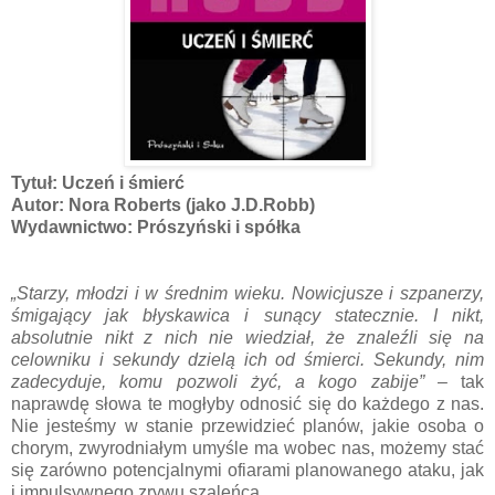
Tytuł: Uczeń i śmierć
Autor: Nora Roberts (jako J.D.Robb)
Wydawnictwo: Prószyński i spółka
„Starzy, młodzi i w średnim wieku. Nowicjusze i szpanerzy,
śmigający jak błyskawica i sunący statecznie. I nikt,
absolutnie nikt z nich nie wiedział, że znaleźli się na
celowniku i sekundy dzielą ich od śmierci. Sekundy, nim
zadecyduje, komu pozwoli żyć, a kogo zabije”
– tak
naprawdę słowa te mogłyby odnosić się do każdego z nas.
Nie jesteśmy w stanie przewidzieć planów, jakie osoba o
chorym, zwyrodniałym umyśle ma wobec nas, możemy stać
się zarówno potencjalnymi ofiarami planowanego ataku, jak
i impulsywnego zrywu szaleńca.