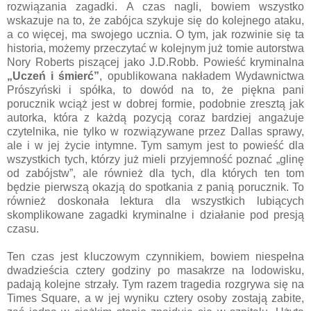
rozwiązania zagadki. A czas nagli, bowiem wszystko
wskazuje na to, że zabójca szykuje się do kolejnego ataku,
a co więcej, ma swojego ucznia. O tym, jak rozwinie się ta
historia, możemy przeczytać w kolejnym już tomie autorstwa
Nory Roberts piszącej jako J.D.Robb. Powieść kryminalna
„Uczeń i śmierć”
, opublikowana nakładem Wydawnictwa
Prószyński i spółka, to dowód na to, że piękna pani
porucznik wciąż jest w dobrej formie, podobnie zresztą jak
autorka, która z każdą pozycją coraz bardziej angażuje
czytelnika, nie tylko w rozwiązywane przez Dallas sprawy,
ale i w jej życie intymne. Tym samym jest to powieść dla
wszystkich tych, którzy już mieli przyjemność poznać „glinę
od zabójstw”, ale również dla tych, dla których ten tom
będzie pierwszą okazją do spotkania z panią porucznik. To
również doskonała lektura dla wszystkich lubiących
skomplikowane zagadki kryminalne i działanie pod presją
czasu.
Ten czas jest kluczowym czynnikiem, bowiem niespełna
dwadzieścia cztery godziny po masakrze na lodowisku,
padają kolejne strzały. Tym razem tragedia rozgrywa się na
Times Square, a w jej wyniku cztery osoby zostają zabite,