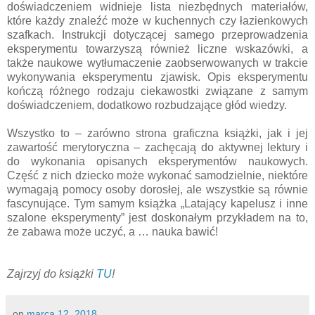
doświadczeniem widnieje lista niezbędnych materiałów,
które każdy znaleźć może w kuchennych czy łazienkowych
szafkach. Instrukcji dotyczącej samego przeprowadzenia
eksperymentu towarzyszą również liczne wskazówki, a
także naukowe wytłumaczenie zaobserwowanych w trakcie
wykonywania eksperymentu zjawisk. Opis eksperymentu
kończą różnego rodzaju ciekawostki związane z samym
doświadczeniem, dodatkowo rozbudzające głód wiedzy.
Wszystko to – zarówno strona graficzna książki, jak i jej
zawartość merytoryczna – zachęcają do aktywnej lektury i
do wykonania opisanych eksperymentów naukowych.
Część z nich dziecko może wykonać samodzielnie, niektóre
wymagają pomocy osoby dorosłej, ale wszystkie są równie
fascynujące. Tym samym książka „Latający kapelusz i inne
szalone eksperymenty” jest doskonałym przykładem na to,
że zabawa może uczyć, a … nauka bawić!
Zajrzyj do książki
TU
!
on
marca 12, 2018