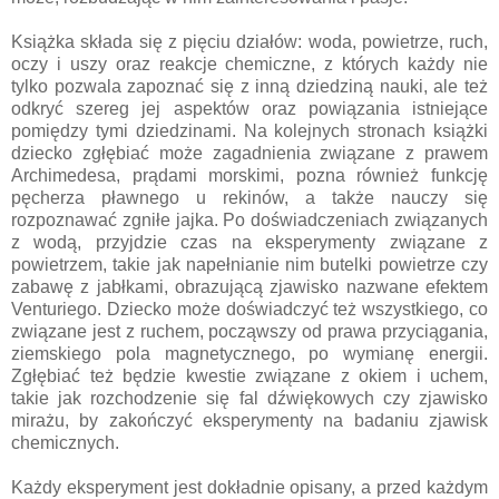
Książka składa się z pięciu działów: woda, powietrze, ruch,
oczy i uszy oraz reakcje chemiczne, z których każdy nie
tylko pozwala zapoznać się z inną dziedziną nauki, ale też
odkryć szereg jej aspektów oraz powiązania istniejące
pomiędzy tymi dziedzinami. Na kolejnych stronach książki
dziecko zgłębiać może zagadnienia związane z prawem
Archimedesa, prądami morskimi, pozna również funkcję
pęcherza pławnego u rekinów, a także nauczy się
rozpoznawać zgniłe jajka. Po doświadczeniach związanych
z wodą, przyjdzie czas na eksperymenty związane z
powietrzem, takie jak napełnianie nim butelki powietrze czy
zabawę z jabłkami, obrazującą zjawisko nazwane efektem
Venturiego. Dziecko może doświadczyć też wszystkiego, co
związane jest z ruchem, począwszy od prawa przyciągania,
ziemskiego pola magnetycznego, po wymianę energii.
Zgłębiać też będzie kwestie związane z okiem i uchem,
takie jak rozchodzenie się fal dźwiękowych czy zjawisko
mirażu, by zakończyć eksperymenty na badaniu zjawisk
chemicznych.
Każdy eksperyment jest dokładnie opisany, a przed każdym