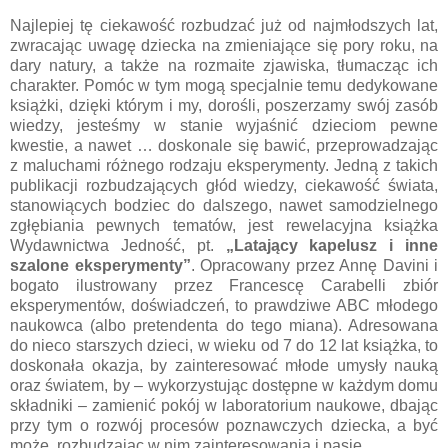
Najlepiej tę ciekawość rozbudzać już od najmłodszych lat,
zwracając uwagę dziecka na zmieniające się pory roku, na
dary natury, a także na rozmaite zjawiska, tłumacząc ich
charakter. Pomóc w tym mogą specjalnie temu dedykowane
książki, dzięki którym i my, dorośli, poszerzamy swój zasób
wiedzy, jesteśmy w stanie wyjaśnić dzieciom pewne
kwestie, a nawet … doskonale się bawić, przeprowadzając
z maluchami różnego rodzaju eksperymenty. Jedną z takich
publikacji rozbudzających głód wiedzy, ciekawość świata,
stanowiących bodziec do dalszego, nawet samodzielnego
zgłębiania pewnych tematów, jest rewelacyjna książka
Wydawnictwa Jedność, pt.
„Latający kapelusz i inne
szalone eksperymenty”
. Opracowany przez Annę Davini i
bogato ilustrowany przez Francescę Carabelli zbiór
eksperymentów, doświadczeń, to prawdziwe ABC młodego
naukowca (albo pretendenta do tego miana). Adresowana
do nieco starszych dzieci, w wieku od 7 do 12 lat książka, to
doskonała okazja, by zainteresować młode umysły nauką
oraz światem, by – wykorzystując dostępne w każdym domu
składniki – zamienić pokój w laboratorium naukowe, dbając
przy tym o rozwój procesów poznawczych dziecka, a być
może, rozbudzając w nim zainteresowania i pasje.