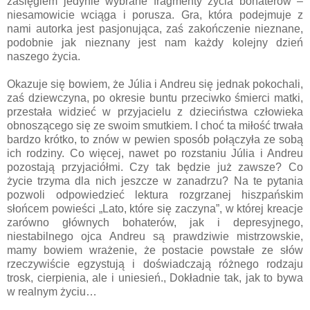
zasięgiem jedynie wybrane fragmenty życia bohaterów –
niesamowicie wciąga i porusza. Gra, która podejmuje z
nami autorka jest pasjonująca, zaś zakończenie nieznane,
podobnie jak nieznany jest nam każdy kolejny dzień
naszego życia.
Okazuje się bowiem, że Júlia i Andreu się jednak pokochali,
zaś dziewczyna, po okresie buntu przeciwko śmierci matki,
przestała widzieć w przyjacielu z dzieciństwa człowieka
obnoszącego się ze swoim smutkiem. I choć ta miłość trwała
bardzo krótko, to znów w pewien sposób połączyła ze sobą
ich rodziny. Co więcej, nawet po rozstaniu Júlia i Andreu
pozostają przyjaciółmi. Czy tak będzie już zawsze? Co
życie trzyma dla nich jeszcze w zanadrzu? Na te pytania
pozwoli odpowiedzieć lektura rozgrzanej hiszpańskim
słońcem powieści „Lato, które się zaczyna”, w której kreacje
zarówno głównych bohaterów, jak i depresyjnego,
niestabilnego ojca Andreu są prawdziwie mistrzowskie,
mamy bowiem wrażenie, że postacie powstałe ze słów
rzeczywiście egzystują i doświadczają różnego rodzaju
trosk, cierpienia, ale i uniesień., Dokładnie tak, jak to bywa
w realnym życiu…