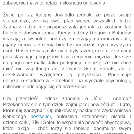
zabaw, nie ma w tej relacji miłosnego uniesienia.
Życie po raz kolejny dowiodło jednak, że pisze swoje
scenariusze, że ma swój plan wobec wszystkich ludzi.
Żadna z rodzin nie przypuszczała jednak, że zostanie tak
boleśnie doświadczona. Kiedy rodziny Reigów i Balartów
wracają ze wspólnej podróży, zmierzając na urodziny Júlii,
pijany kierowca zmienia bieg historii pozostałych przy życiu
osób. Roser i Elwira całe życie były razem, razem też zmarły
pozostawiając pogrążonych w cierpieniu mężów. Jeszcze
na pogrzebie matki Júlia podejmuje decyzję, że nie chce
mieć nic wspólnego ani z miasteczkiem Sorrals, ani z
oczekiwaniami względem jej przyszłości. Podejmuje
decyzje o studiach w Barcelonie, na wydziale psychologii,
całkowicie odcinając się od przeszłości.
Czy przeszłość jednak zapomni o Júlia i Andreu?
Przekonamy się o tym dzięki zajmującej powieści pt.
„Lato,
które się zaczyna”
. Opublikowany nakładem Wydawnictwa
Kobiecego
bestseller
, autorstwa katalońskiej pisarki i
dziennikarki, Sílvii Soler, to wspaniała powieść obyczajowa,
której akcja – choć toczy się leniwie, obejmując swym