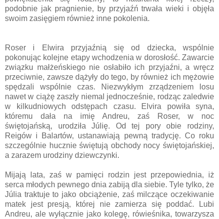
podobnie jak pragnienie, by przyjaźń trwała wieki i objęła
swoim zasięgiem również inne pokolenia.
Roser i Elwira przyjaźnią się od dziecka, wspólnie
pokonując kolejne etapy wchodzenia w dorosłość. Zawarcie
związku małżeńskiego nie osłabiło ich przyjaźni, a wręcz
przeciwnie, zawsze dążyły do tego, by również ich mężowie
spędzali wspólnie czas. Niezwykłym zrządzeniem losu
nawet w ciążę zaszły niemal jednocześnie, rodząc zaledwie
w kilkudniowych odstępach czasu. Elvira powiła syna,
któremu dała na imię Andreu, zaś Roser, w noc
świętojańską, urodziła Júlię. Od tej pory obie rodziny,
Reigów i Balartów, ustanawiają pewną tradycję. Co roku
szczególnie hucznie świętują obchody nocy świętojańskiej,
a zarazem urodziny dziewczynki.
Mijają lata, zaś w pamięci rodzin jest przepowiednia, iż
serca młodych pewnego dnia zabiją dla siebie. Tyle tylko, że
Júlia traktuje to jako obciążenie, zaś milczące oczekiwanie
matek jest presją, której nie zamierza się poddać. Lubi
Andreu, ale wyłącznie jako kolegę, rówieśnika, towarzysza