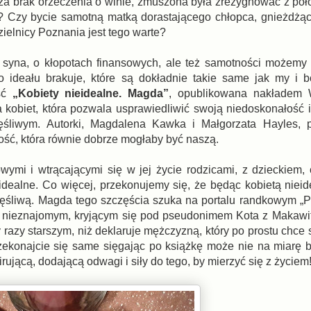
 za brak orzeczenia o winie, zmuszona była zrezygnować z po
? Czy bycie samotną matką dorastającego chłopca, gnieżdżą
ielnicy Poznania jest tego warte?
o syna, o kłopotach finansowych, ale też samotności możemy
 ideału brakuje, które są dokładnie takie same jak my i b
eść
„Kobiety nieidealne. Magda”
, opublikowana nakładem
a kobiet, która pozwala usprawiedliwić swoją niedoskonałość i
śliwym. Autorki, Magdalena Kawka i Małgorzata Hayles, 
tość, która równie dobrze mogłaby być naszą.
mi i wtrącającymi się w jej życie rodzicami, z dzieckiem,
t idealne. Co więcej, przekonujemy się, że będąc kobietą niei
ęśliwą. Magda tego szczęścia szuka na portalu randkowym „P
z nieznajomym, kryjącym się pod pseudonimem Kota z Makawi
razy starszym, niż deklaruje mężczyzną, który po prostu chce 
ekonajcie się same sięgając po książkę może nie na miarę b
rującą, dodającą odwagi i siły do tego, by mierzyć się z życiem