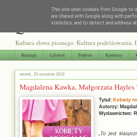
This site uses cookies from Google to de
are shared with Google along with perfo
Qultura słowa
statistics, and to detect and address a
Kultura słowa pisanego. Kultura podróżowania. D
Recenzje
Lifestyle
Podróże
Konkursy
wtorek, 25 września 2018
Magdalena Kawka, Małgorzata Hayles 
Tytuł:
Kobiety n
Autorzy: Magdal
Wydawnictwo: R
„To jest klasycz