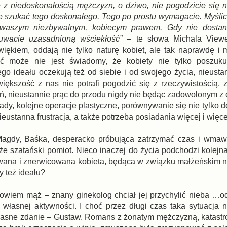
 z niedoskonałością mężczyzn, o dziwo, nie pogodzicie się 
e szukać tego doskonałego. Tego po prostu wymagacie. Myślici
 waszym niezbywalnym, kobiecym prawem. Gdy nie dostani
uwacie uzasadnioną wściekłość”
– te słowa Michala View
iękiem, oddają nie tylko naturę kobiet, ale tak naprawdę i
yć może nie jest świadomy, że kobiety nie tylko poszuku
ego ideału oczekują też od siebie i od swojego życia, nieusta
większość z nas nie potrafi pogodzić się z rzeczywistością,
ń, nieustannie prąc do przodu nigdy nie będąc zadowolonym z 
rady, kolejne operacje plastyczne, porównywanie się nie tylko 
nieustanna frustracja, a także potrzeba posiadania więcej i więce
 Magdy, Baśka, desperacko próbująca zatrzymać czas i wmaw
lże szatański pomiot. Nieco inaczej do życia podchodzi kolejn
owana i znerwicowana kobieta, będąca w związku małżeńskim n
y też ideału?
 bowiem mąż – znany ginekolog chciał jej przychylić nieba …o
własnej aktywności. I choć przez długi czas taka sytuacja ni
 własne zdanie – Gustaw. Romans z żonatym mężczyzną, katastro