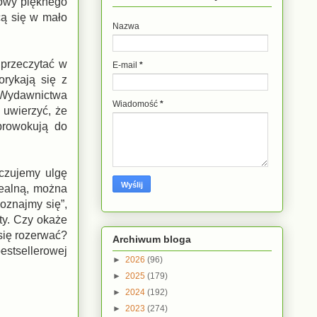
łowy pięknego
cą się w mało
Nazwa
 przeczytać w
E-mail
*
orykają się z
 Wydawnictwa
Wiadomość
*
 uwierzyć, że
prowokują do
 czujemy ulgę
dealną, można
oznajmy się”,
ty. Czy okaże
się rozerwać?
Archiwum bloga
estsellerowej
►
2026
(96)
!
►
2025
(179)
►
2024
(192)
►
2023
(274)