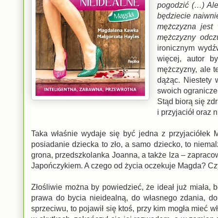
pogodzić (…) Ale
będziecie naiwni
mężczyzna jest
mężczyzny odcz
ironicznym wydźw
więcej, autor b
mężczyzny, ale t
dążąc. Niestety 
swoich ogranicze
Stąd biorą się zd
i przyjaciół oraz 
Taka właśnie wydaje się być jedna z przyjaciółek
posiadanie dziecka to zło, a samo dziecko, to niema
grona, przedszkolanka Joanna, a także Iza – zaprac
Japończykiem. A czego od życia oczekuje Magda? Cz
Złośliwie można by powiedzieć, że ideał już miała,
prawa do bycia nieidealną, do własnego zdania, do 
sprzeciwu, to pojawił się ktoś, przy kim mogła mieć