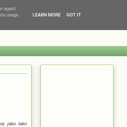
er-agent
rate usage
LEARN MORE
GOT IT
się jako tako