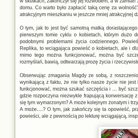
w skutkach, zakończył się jej rozwodem, a w zamian
domu. Co warto było zapłacić taką cenę za wolność
atrakcyjnym mieszkaniu w jeszcze mniej atrakcyjnej dz
O tym, jak to jest być samotną matką dorastająceg
pierwszym tomie cyklu o kobietach, którym dużo do
podobnymi problemami życia codziennego. Powi
Replika, to wciągająca powieść o kobietach, ale i dl
mimo tego można funkcjonować, można być szczę
rozmyślań, bawią, odtwarzają prozę życia i rzeczywis
Obserwując zmagania Magdy ze sobą, z roszczeniowy
wynikającą z faktu, że nie tylko nasze życie nie jes
funkcjonować, można szukać szczęścia i … być szcz
gdzie rozpoczyna niezwykle frapującą konwersację 
się tym wymarzonym? A może kolejnym żonatym i trzy 
A może….? O tym, jak zakończy się ta opowieść, prz
powieści, ale z pewnością po lekturę wciągającą, inspi