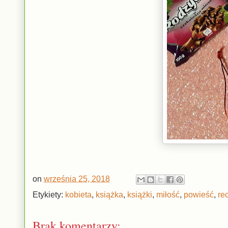
on
września 25, 2018
Etykiety:
kobieta
,
książka
,
książki
,
miłość
,
powieść
,
re
Brak komentarzy: