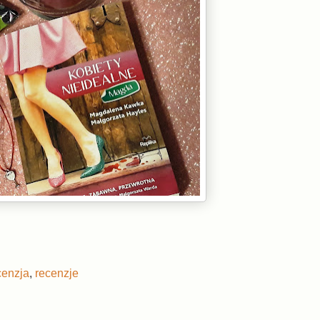
cenzja
,
recenzje