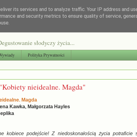
liver its services and to analyze traffic. Your IP address and us
rmance and security metrics to ensure quality of service, gene
buse.
egustowanie słodyczy życia...
Wywiady
Polityka Prywatności
"Kobiety nieidealne. Magda"
ieidealne. Magda
ena Kawka, Małgorzata Hayles
eplika
ne kobiece podejście! Z niedoskonałością życia potraficie 