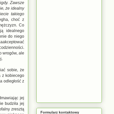
nigdy. Zawsze
e, że idealny
ecie takiego
egha, choć z
 mężczyzn. Co
ją idealnego
nnie do niego
 zaakceptować
codzienności.
do wrogów, ale
j.
iać sobie, że
a z kobiecego
a odległość z
dmawiając jej
e budziła jej
falny zresztą
Formularz kontaktowy