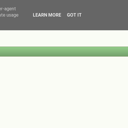
er-agent
rate usage
LEARN MORE
GOT IT