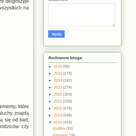
że długoszyje
wszystkich na
Archiwum bloga
►
2026
(96)
►
2025
(179)
►
2024
(192)
►
2023
(274)
►
2022
(304)
►
2021
(328)
ementy, które
►
2020
(476)
aluchy znajdą
►
2019
(549)
 się od kart,
▼
2018
(416)
 rodziców czy
grudnia
(33)
listopada
(28)