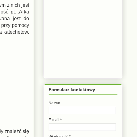
ym z nich jest
ść, pt. „Arka
wana jest do
ą przy pomocy
a katechetów,
Formularz kontaktowy
Nazwa
E-mail
*
ły znaleźć się
Wiadomość
*