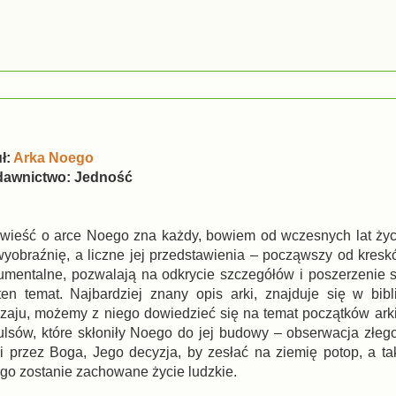
ł:
Arka Noego
awnictwo: Jedność
wieść o arce Noego zna każdy, bowiem od wczesnych lat życ
wyobraźnię, a liczne jej przedstawienia – począwszy od kresk
umentalne, pozwalają na odkrycie szczegółów i poszerzenie 
ten temat. Najbardziej znany opis arki, znajduje się w bibl
zaju, możemy z niego dowiedzieć się na temat początków arki
ulsów, które skłoniły Noego do jej budowy – obserwacja złe
zi przez Boga, Jego decyzja, by zesłać na ziemię potop, a ta
go zostanie zachowane życie ludzkie.