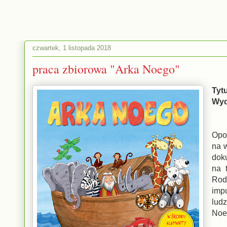
czwartek, 1 listopada 2018
praca zbiorowa "Arka Noego"
Tytu
Wyd
Opo
na 
dok
na 
Rod
imp
lud
Noe