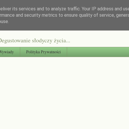
liver its services and to analyze traffic. Your IP address and us
rmance and security metrics to ensure quality of service, gene
buse.
egustowanie słodyczy życia...
Wywiady
Polityka Prywatności