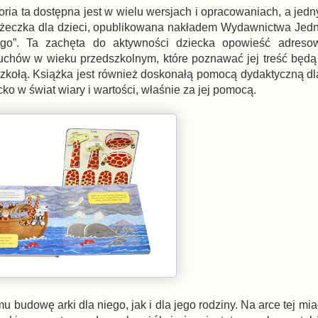
oria ta dostępna jest w wielu wersjach i opracowaniach, a jedn
ążeczka dla dzieci, opublikowana nakładem Wydawnictwa Jedno
go”. Ta zachęta do aktywności dziecka opowieść adreso
uchów w wieku przedszkolnym, które poznawać jej treść będ
szkołą. Książka jest również doskonałą pomocą dydaktyczną dl
o w świat wiary i wartości, właśnie za jej pomocą.
 budowę arki dla niego, jak i dla jego rodziny. Na arce tej mia