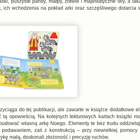
ski, puszyste pandy, małpy, żółwie i majestatyczne lwy, a tak
t, ich wchodzenia na pokład arki oraz szczęśliwego dotarcia 
zyciąga do tej publikacji, ale zawarte w książce dodatkowe el
ć tą opowieścią. Na kolejnych tekturowych kartach książki m
zbudować własną arkę Noego. Elementy te bez trudu oddzielają
h podawaniem, zaś z konstrukcją – przy niewielkiej pomocy
kę małą, doskonali złożoność i precyzję ruchów.