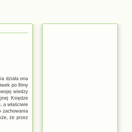
ia działa ona
ówek po filmy
swojej wiedzy
ijnej Księdze
, a właściwie
go zachowania
kże, że przez