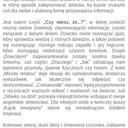
w różny sposób zaktywizować dziecko, by każde znalazło
coś dla siebie i ulubioną formę przyswajania informacji.
Jest zatem część
„Czy wiesz, że...?”
, w której znaleźć
można istotne (niekiedy zdumiewające) informacje, często
związane z danym dniem. Dziecko może rozwiązać quiz,
który sprawdza wiedzę z różnych dziedzin, a także pobawić
się rozwiązując różnego rodzaju zagadki i gry logiczne,
które wymagają mobilizacji szarych komórek. Dzięki
„Dowcipom” zagwarantowana została solidna dawka
śmiechu, zaś części „Dlaczego” i „Jak” zdradzają nam
tajemnice przyrody, zjawisk fizycznych czy historii. Z kolei
„Minuta relaksu” daje okazję do samopoznania, dostarcza
wskazówek, jak skutecznie się odprężyć czy
skoncentrować. „Ciekawostki” stanowić będą przypomnienie
o rocznicach ważnych odkryć i wydarzeń na świecie, zaś
„Słówko na dziś” pozwala niepostrzeżenie wzbogacić swoje
angielskie słownictwo. Dla młodych osób o twórczej duszy
„Kącik kreatywny” stanie się niesłabnącym źródłem
inspiracji.
Kolorowe strony, duże litery i zmieniona czcionka, zabawne