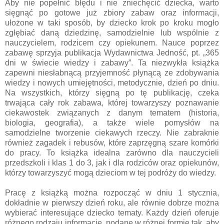
Aby nie popełnić błędu i nie zniechęcić dziecka, warto
sięgnąć po gotowe już zbiory zabaw oraz informacji,
ułożone w taki sposób, by dziecko krok po kroku mogło
zgłębiać daną dziedzinę, samodzielnie lub wspólnie z
nauczycielem, rodzicem czy opiekunem. Nauce poprzez
zabawę sprzyja publikacja Wydawnictwa Jedność, pt. „365
dni w świecie wiedzy i zabawy”. Ta niezwykła książka
zapewni niesłabnącą przyjemność płynącą ze zdobywania
wiedzy i nowych umiejętności, metodycznie, dzień po dniu.
Na wszystkich, którzy sięgną po tę publikację, czeka
trwająca cały rok zabawa, której towarzyszy poznawanie
ciekawostek związanych z danym tematem (historia,
biologia, geografia), a także wiele pomysłów na
samodzielne tworzenie ciekawych rzeczy. Nie zabraknie
również zagadek i rebusów, które zaprzęgną szare komórki
do pracy. To książka idealna zarówno dla nauczycieli
przedszkoli i klas 1 do 3, jak i dla rodziców oraz opiekunów,
którzy towarzyszyć mogą dzieciom w tej podróży do wiedzy.
Pracę z książką można rozpocząć w dniu 1 stycznia,
dokładnie w pierwszy dzień roku, ale równie dobrze można
wybierać interesujące dziecko tematy. Każdy dzień oferuje
różnego rodzaju informacje, podane w różnej formie tak, aby