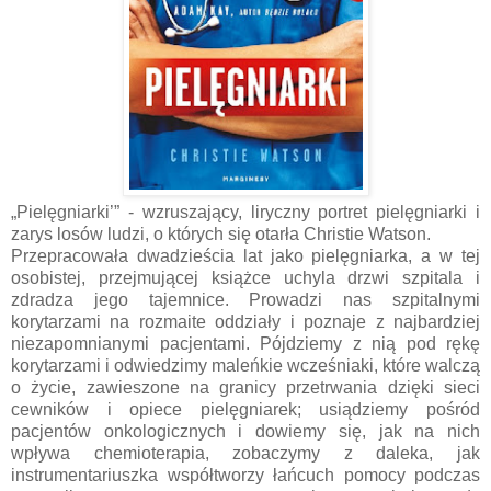
„Pielęgniarki’” - wzruszający, liryczny portret pielęgniarki i
zarys losów ludzi, o których się otarła Christie Watson.
Przepracowała dwadzieścia lat jako pielęgniarka, a w tej
osobistej, przejmującej książce uchyla drzwi szpitala i
zdradza jego tajemnice. Prowadzi nas szpitalnymi
korytarzami na rozmaite oddziały i poznaje z najbardziej
niezapomnianymi pacjentami. Pójdziemy z nią pod rękę
korytarzami i odwiedzimy maleńkie wcześniaki, które walczą
o życie, zawieszone na granicy przetrwania dzięki sieci
cewników i opiece pielęgniarek; usiądziemy pośród
pacjentów onkologicznych i dowiemy się, jak na nich
wpływa chemioterapia, zobaczymy z daleka, jak
instrumentariuszka współtworzy łańcuch pomocy podczas