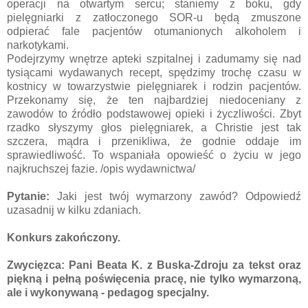
operacji na otwartym sercu; staniemy z boku, gdy
pielęgniarki z zatłoczonego SOR-u będą zmuszone
odpierać fale pacjentów otumanionych alkoholem i
narkotykami.
Podejrzymy wnętrze apteki szpitalnej i zadumamy się nad
tysiącami wydawanych recept, spędzimy trochę czasu w
kostnicy w towarzystwie pielęgniarek i rodzin pacjentów.
Przekonamy się, że ten najbardziej niedoceniany z
zawodów to źródło podstawowej opieki i życzliwości. Zbyt
rzadko słyszymy głos pielęgniarek, a Christie jest tak
szczera, mądra i przenikliwa, że godnie oddaje im
sprawiedliwość. To wspaniała opowieść o życiu w jego
najkruchszej fazie. /opis wydawnictwa/
Pytanie:
Jaki jest twój wymarzony zawód? Odpowiedź
uzasadnij w kilku zdaniach.
Konkurs zakończony.
Zwycięzca: Pani Beata K. z Buska-Zdroju za tekst oraz
piękną i pełną poświęcenia pracę, nie tylko wymarzoną,
ale i wykonywaną - pedagog specjalny.