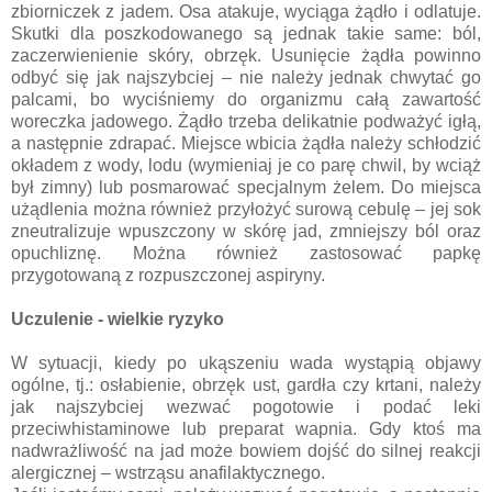
zbiorniczek z jadem. Osa atakuje, wyciąga żądło i odlatuje.
Skutki dla poszkodowanego są jednak takie same: ból,
zaczerwienienie skóry, obrzęk. Usunięcie żądła powinno
odbyć się jak najszybciej – nie należy jednak chwytać go
palcami, bo wyciśniemy do organizmu całą zawartość
woreczka jadowego. Żądło trzeba delikatnie podważyć igłą,
a następnie zdrapać. Miejsce wbicia żądła należy schłodzić
okładem z wody, lodu (wymieniaj je co parę chwil, by wciąż
był zimny) lub posmarować specjalnym żelem. Do miejsca
użądlenia można również przyłożyć surową cebulę – jej sok
zneutralizuje wpuszczony w skórę jad, zmniejszy ból oraz
opuchliznę. Można również zastosować papkę
przygotowaną z rozpuszczonej aspiryny.
Uczulenie - wielkie ryzyko
W sytuacji, kiedy po ukąszeniu wada wystąpią objawy
ogólne, tj.: osłabienie, obrzęk ust, gardła czy krtani, należy
jak najszybciej wezwać pogotowie i podać leki
przeciwhistaminowe lub preparat wapnia. Gdy ktoś ma
nadwrażliwość na jad może bowiem dojść do silnej reakcji
alergicznej – wstrząsu anafilaktycznego.