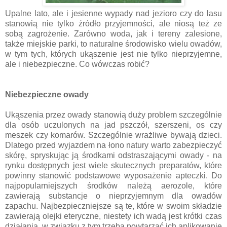
Upalne lato, ale i jesienne wypady nad jezioro czy do lasu
stanowią nie tylko źródło przyjemności, ale niosą też ze
sobą zagrożenie. Zarówno woda, jak i tereny zalesione,
także miejskie parki, to naturalne środowisko wielu owadów,
w tym tych, których ukąszenie jest nie tylko nieprzyjemne,
ale i niebezpieczne. Co wówczas robić?
Niebezpieczne owady
Ukąszenia przez owady stanowią duży problem szczególnie
dla osób uczulonych na jad pszczół, szerszeni, os czy
meszek czy komarów. Szczególnie wrażliwe bywają dzieci.
Dlatego przed wyjazdem na łono natury warto zabezpieczyć
skórę, spryskując ją środkami odstraszającymi owady - na
rynku dostępnych jest wiele skutecznych preparatów, które
powinny stanowić podstawowe wyposażenie apteczki. Do
najpopularniejszych środków należą aerozole, które
zawierają substancje o nieprzyjemnym dla owadów
zapachu. Najbezpieczniejsze są te, które w swoim składzie
zawierają olejki eteryczne, niestety ich wadą jest krótki czas
działania, w związku z tym trzeba powtarzać ich aplikowanie