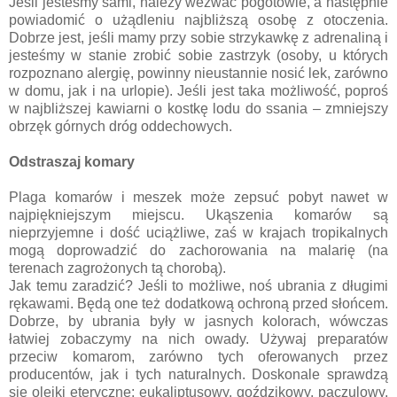
Jeśli jesteśmy sami, należy wezwać pogotowie, a następnie
powiadomić o użądleniu najbliższą osobę z otoczenia.
Dobrze jest, jeśli mamy przy sobie strzykawkę z adrenaliną i
jesteśmy w stanie zrobić sobie zastrzyk (osoby, u których
rozpoznano alergię, powinny nieustannie nosić lek, zarówno
w domu, jak i na urlopie). Jeśli jest taka możliwość, poproś
w najbliższej kawiarni o kostkę lodu do ssania – zmniejszy
obrzęk górnych dróg oddechowych.
Odstraszaj komary
Plaga komarów i meszek może zepsuć pobyt nawet w
najpiękniejszym miejscu. Ukąszenia komarów są
nieprzyjemne i dość uciążliwe, zaś w krajach tropikalnych
mogą doprowadzić do zachorowania na malarię (na
terenach zagrożonych tą chorobą).
Jak temu zaradzić? Jeśli to możliwe, noś ubrania z długimi
rękawami. Będą one też dodatkową ochroną przed słońcem.
Dobrze, by ubrania były w jasnych kolorach, wówczas
łatwiej zobaczymy na nich owady. Używaj preparatów
przeciw komarom, zarówno tych oferowanych przez
producentów, jak i tych naturalnych. Doskonale sprawdzą
się olejki eteryczne: eukaliptusowy, goździkowy, paczulowy,