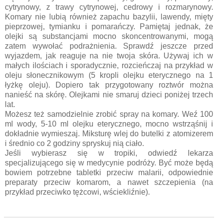
cytrynowy, z trawy cytrynowej, cedrowy i rozmarynowy.
Komary nie lubią również zapachu bazylii, lawendy, mięty
pieprzowej, tymianku i pomarańczy. Pamiętaj jednak, że
olejki są substancjami mocno skoncentrowanymi, mogą
zatem wywołać podrażnienia. Sprawdź jeszcze przed
wyjazdem, jak reaguje na nie twoja skóra. Używaj ich w
małych ilościach i sporadycznie, rozcieńczaj na przykład w
oleju słonecznikowym (5 kropli olejku eterycznego na 1
łyżkę oleju). Dopiero tak przygotowany roztwór można
nanieść na skórę. Olejkami nie smaruj dzieci poniżej trzech
lat.
Możesz też samodzielnie zrobić spray na komary. Weź 100
ml wody, 5-10 ml olejku eterycznego, mocno wstrząśnij i
dokładnie wymieszaj. Miksturę wlej do butelki z atomizerem
i średnio co 2 godziny spryskuj nią ciało.
Jeśli wybierasz się w tropiki, odwiedź lekarza
specjalizującego się w medycynie podróży. Być może będą
bowiem potrzebne tabletki przeciw malarii, odpowiednie
preparaty przeciw komarom, a nawet szczepienia (na
przykład przeciwko tężcowi, wściekliźnie).