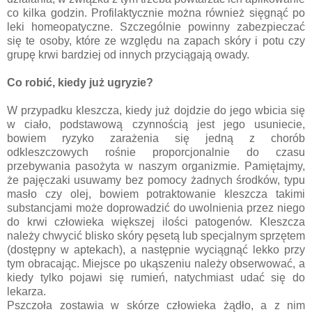
co kilka godzin. Profilaktycznie można również sięgnąć po
leki homeopatyczne. Szczególnie powinny zabezpieczać
się te osoby, które ze względu na zapach skóry i potu czy
grupę krwi bardziej od innych przyciągają owady.
Co robić, kiedy już ugryzie?
W przypadku kleszcza, kiedy już dojdzie do jego wbicia się
w ciało, podstawową czynnością jest jego usuniecie,
bowiem ryzyko zarażenia się jedną z chorób
odkleszczowych rośnie proporcjonalnie do czasu
przebywania pasożyta w naszym organizmie. Pamiętajmy,
że pajęczaki usuwamy bez pomocy żadnych środków, typu
masło czy olej, bowiem potraktowanie kleszcza takimi
substancjami może doprowadzić do uwolnienia przez niego
do krwi człowieka większej ilości patogenów. Kleszcza
należy chwycić blisko skóry pęsetą lub specjalnym sprzętem
(dostępny w aptekach), a następnie wyciągnąć lekko przy
tym obracając. Miejsce po ukąszeniu należy obserwować, a
kiedy tylko pojawi się rumień, natychmiast udać się do
lekarza.
Pszczoła zostawia w skórze człowieka żądło, a z nim