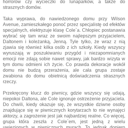
horrorów czy wycieczki do lunaparków, a także do
strasznych domów.
Taka wyprawa, do nawiedzonego domu przy Wilson
Avenue, zamieszkałego ponoć przez specjalistę od efektów
specjalnych, elektryzuje klasę Cole`a. Chłopiec postanawia
wybrać się tam wraz ze swoim najlepszym przyjacielem,
Daltonem i koleżanką, Jenną. Tyle tylko, że wraz z nią
zjawia się również kilka osób z ich szkoły. Kiedy wszyscy
wyruszają w poszukiwaniu przygód i niezapomnianych
emocji nie zdają sobie nawet sprawy, jak bardzo wizyta w
tym domu odmieni ich życie. Co prawda dekoracje wokół
domu nie budzą przerażenia, ale cała grupa zostaje
zwabiona do domu obietnicą doświadczenia strasznych
rzeczy.
Przekręcony klucz do piwnicy, gdzie wszyscy się udają,
niepokoi Daltona, ale Cole ignoruje ostrzeżenie przyjaciela.
Do chwili, kiedy okazuje się, że wszystkie dziwne osoby
znajdujące się w piwnicznych korytarzach to nie wynajęci
aktorzy, a zagrożenie jest jak najbardziej realne. Co więcej,
grupa która zeszła z Cole`em, jest jedną z wielu
uwięzionych w piwnicznych murach. To jednak dopiero