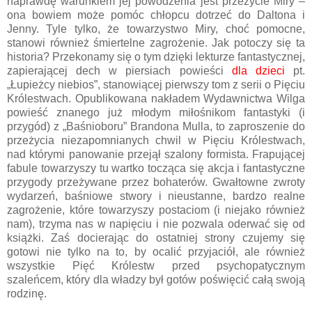
naprawdę warunkiem jej powodzenia jest przeżycie Miry –
ona bowiem może pomóc chłopcu dotrzeć do Daltona i
Jenny. Tyle tylko, że towarzystwo Miry, choć pomocne,
stanowi również śmiertelne zagrożenie. Jak potoczy się ta
historia? Przekonamy się o tym dzięki lekturze fantastycznej,
zapierającej dech w piersiach powieści
dla dzieci
pt.
„Łupieżcy niebios”, stanowiącej pierwszy tom z serii o Pięciu
Królestwach. Opublikowana nakładem Wydawnictwa Wilga
powieść znanego już młodym miłośnikom fantastyki (i
przygód) z „Baśnioboru” Brandona Mulla, to zaproszenie do
przeżycia niezapomnianych chwil w Pięciu Królestwach,
nad którymi panowanie przejął szalony formista. Frapującej
fabule towarzyszy tu wartko tocząca się akcja i fantastyczne
przygody przeżywane przez bohaterów. Gwałtowne zwroty
wydarzeń, baśniowe stwory i nieustanne, bardzo realne
zagrożenie, które towarzyszy postaciom (i niejako również
nam), trzyma nas w napięciu i nie pozwala oderwać się od
książki. Zaś docierając do ostatniej strony czujemy się
gotowi nie tylko na to, by ocalić przyjaciół, ale również
wszystkie Pięć Królestw przed psychopatycznym
szaleńcem, który dla władzy był gotów poświęcić całą swoją
rodzinę.