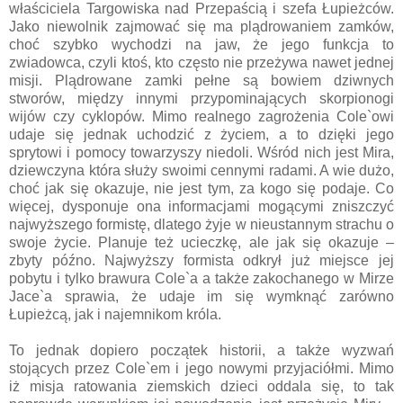
właściciela Targowiska nad Przepaścią i szefa Łupieżców.
Jako niewolnik zajmować się ma plądrowaniem zamków,
choć szybko wychodzi na jaw, że jego funkcja to
zwiadowca, czyli ktoś, kto często nie przeżywa nawet jednej
misji. Plądrowane zamki pełne są bowiem dziwnych
stworów, między innymi przypominających skorpionogi
wijów czy cyklopów. Mimo realnego zagrożenia Cole`owi
udaje się jednak uchodzić z życiem, a to dzięki jego
sprytowi i pomocy towarzyszy niedoli. Wśród nich jest Mira,
dziewczyna która służy swoimi cennymi radami. A wie dużo,
choć jak się okazuje, nie jest tym, za kogo się podaje. Co
więcej, dysponuje ona informacjami mogącymi zniszczyć
najwyższego formistę, dlatego żyje w nieustannym strachu o
swoje życie. Planuje też ucieczkę, ale jak się okazuje –
zbyty późno. Najwyższy formista odkrył już miejsce jej
pobytu i tylko brawura Cole`a a także zakochanego w Mirze
Jace`a sprawia, że udaje im się wymknąć zarówno
Łupieżcą, jak i najemnikom króla.
To jednak dopiero początek historii, a także wyzwań
stojących przez Cole`em i jego nowymi przyjaciółmi. Mimo
iż misja ratowania ziemskich dzieci oddala się, to tak