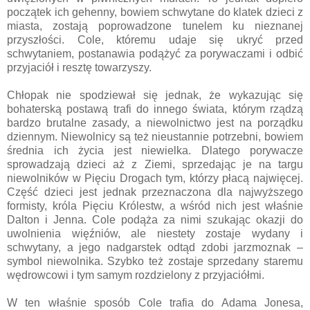
początek ich gehenny, bowiem schwytane do klatek dzieci z
miasta, zostają poprowadzone tunelem ku nieznanej
przyszłości. Cole, któremu udaje się ukryć przed
schwytaniem, postanawia podążyć za porywaczami i odbić
przyjaciół i resztę towarzyszy.
Chłopak nie spodziewał się jednak, że wykazując się
bohaterską postawą trafi do innego świata, którym rządzą
bardzo brutalne zasady, a niewolnictwo jest na porządku
dziennym. Niewolnicy są też nieustannie potrzebni, bowiem
średnia ich życia jest niewielka. Dlatego porywacze
sprowadzają dzieci aż z Ziemi, sprzedając je na targu
niewolników w Pięciu Drogach tym, którzy płacą najwięcej.
Część dzieci jest jednak przeznaczona dla najwyższego
formisty, króla Pięciu Królestw, a wśród nich jest właśnie
Dalton i Jenna. Cole podąża za nimi szukając okazji do
uwolnienia więźniów, ale niestety zostaje wydany i
schwytany, a jego nadgarstek odtąd zdobi jarzmoznak –
symbol niewolnika. Szybko też zostaje sprzedany staremu
wędrowcowi i tym samym rozdzielony z przyjaciółmi.
W ten właśnie sposób Cole trafia do Adama Jonesa,