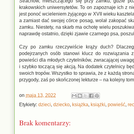
Strachów, mieszczącego się przy zamku, gdzie poz
krakowskich uniwersytetów. To on zapoznaje ich z n
jest ponoć wcieleniem żyjącego w XVII wieku kasztelan
a zamiast dać swojej córce posag, wolał zakopać sk
zamku. Niestety, na skarb ma ochotę wielu poszukiwa
naprawdę ostatnio, dzięki zjawie czarnego psa, poszu
Czy po zamku rzeczywiście krąży duch? Dlaczeg
podejrzanych osób stanowi klucz do rozwiązania z
powieści dla młodych czytelników, zwracającej uwagę 
i szybko toczącą się akcją. Na dodatek czytelnicy b
swoich tropów. Wszystko to sprawia, że z każdą stron
przygody, zaś po skończonej lekturze – na kolejny tom 
on
maja 13, 2022
Etykiety:
dzieci
,
dziecko
,
książka
,
książki
,
powieść
,
re
Brak komentarzy: