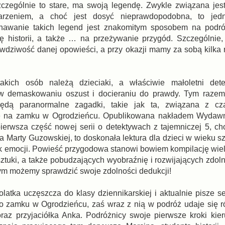
czególnie to stare, ma swoją legendę. Zwykle związana jes
rzeniem, a choć jest dosyć nieprawdopodobna, to jed
nawanie takich legend jest znakomitym sposobem na podró
 historii, a także … na przeżywanie przygód. Szczególnie,
wdziwość danej opowieści, a przy okazji mamy za sobą kilka
kich osób należą dzieciaki, a właściwie małoletni detek
ę w demaskowaniu oszust i docieraniu do prawdy. Tym razem
będą paranormalne zagadki, takie jak ta, związana z c
ię na zamku w Ogrodzieńcu. Opublikowana nakładem Wydaw
pierwsza część nowej serii o detektywach z tajemniczej 5, c
a Marty Guzowskiej, to doskonała lektura dla dzieci w wieku s
zyk emocji. Powieść przygodowa stanowi bowiem kompilację wie
sztuki, a także pobudzających wyobraźnię i rozwijających zdoln
órym możemy sprawdzić swoje zdolności dedukcji!
latka uczęszcza do klasy dziennikarskiej i aktualnie pisze se
 o zamku w Ogrodzieńcu, zaś wraz z nią w podróż udaje się 
oraz przyjaciółka Anka. Podróżnicy swoje pierwsze kroki ki