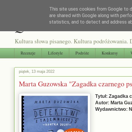
This site uses cookies from Google to de
are shared with Google along with perfo
Qultura słowa
statistics, and to detect and address a
Kultura słowa pisanego. Kultura podróżowania. D
Recenzje
Lifestyle
Podróże
Konkursy
piątek, 13 maja 2022
Marta Guzowska "Zagadka czarnego psa
Tytuł: Zagadka c
Autor: Marta G
Wydawnictwo: N