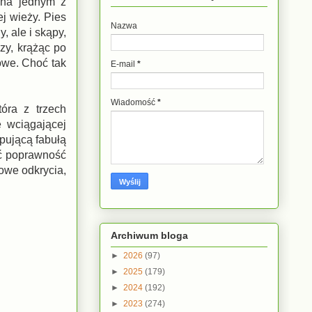
 na jednym z
j wieży. Pies
Nazwa
, ale i skąpy,
zy, krążąc po
owe. Choć tak
E-mail
*
Wiadomość
*
óra z trzech
e wciągającej
pującą fabułą
ać poprawność
owe odkrycia,
Archiwum bloga
►
2026
(97)
►
2025
(179)
►
2024
(192)
►
2023
(274)