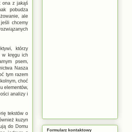
t ona z jakąś
nak pobudza
żowanie, ale
 jeśli chcemy
 rozwiązanych
tywi, którzy
 w kręgu ich
zarnym psem,
nictwa Nasza
hoć tym razem
zkolnym, choć
lu elementów,
ości analizy i
rię tekstów o
również kuzyn
erują do Domu
Formularz kontaktowy