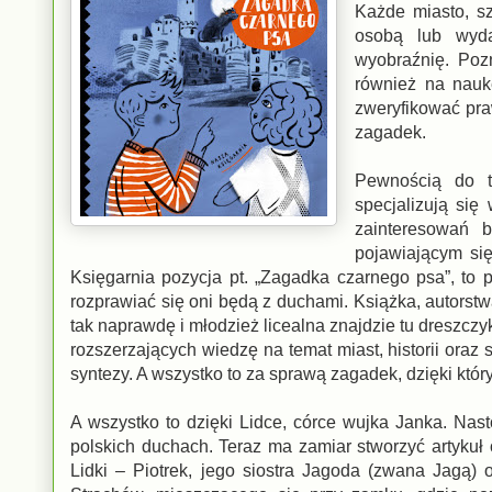
Każde miasto, sz
osobą lub wyda
wyobraźnię. Poz
również na naukę
zweryfikować pra
zagadek.
Pewnością do ta
specjalizują si
zainteresowań 
pojawiającym s
Księgarnia pozycja pt. „Zagadka czarnego psa”, to 
rozprawiać się oni będą z duchami. Książka, autorstw
tak naprawdę i młodzież licealna znajdzie tu dreszc
rozszerzających wiedzę na temat miast, historii oraz 
syntezy. A wszystko to za sprawą zagadek, dzięki kt
A wszystko to dzięki Lidce, córce wujka Janka. Nasto
polskich duchach. Teraz ma zamiar stworzyć artykuł
Lidki – Piotrek, jego siostra Jagoda (zwana Jagą) 