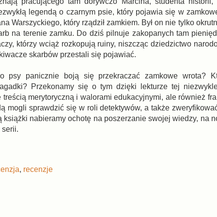
nają pracującego tam dorywczo Marcina, studenta historii,
iezwykłą legendą o czarnym psie, który pojawia się w zamkowe
a Warszyckiego, który rządził zamkiem. Był on nie tylko okrutny
arb na terenie zamku. Do dziś pilnuje zakopanych tam pienięd
czy, którzy wciąż rozkopują ruiny, niszcząc dziedzictwo narod
kiwacze skarbów przestali się pojawiać.
o psy panicznie boją się przekraczać zamkowe wrota? Kt
agadki? Przekonamy się o tym dzięki lekturze tej niezwykl
treścią merytoryczną i walorami edukacyjnymi, ale również fra
ędą mogli sprawdzić się w roli detektywów, a także zweryfikow
ą książki nabieramy ochotę na poszerzanie swojej wiedzy, na n
serii.
cenzja
,
recenzje