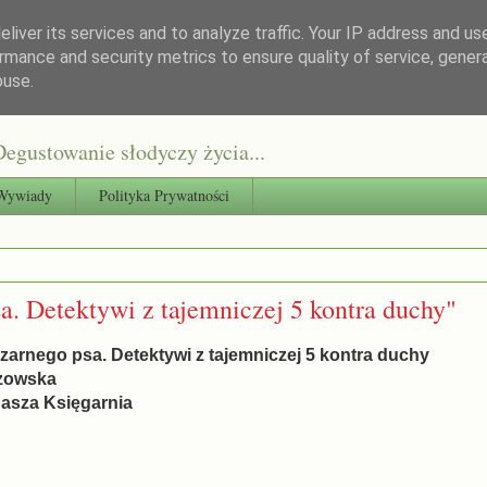
liver its services and to analyze traffic. Your IP address and us
rmance and security metrics to ensure quality of service, gene
buse.
egustowanie słodyczy życia...
Wywiady
Polityka Prywatności
. Detektywi z tajemniczej 5 kontra duchy"
zarnego psa. Detektywi z tajemniczej 5 kontra duchy
uzowska
asza Księgarnia