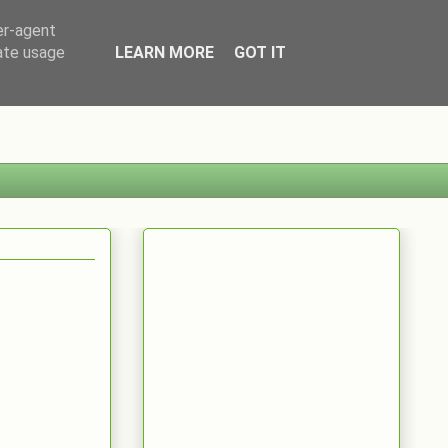
er-agent
rate usage
LEARN MORE
GOT IT