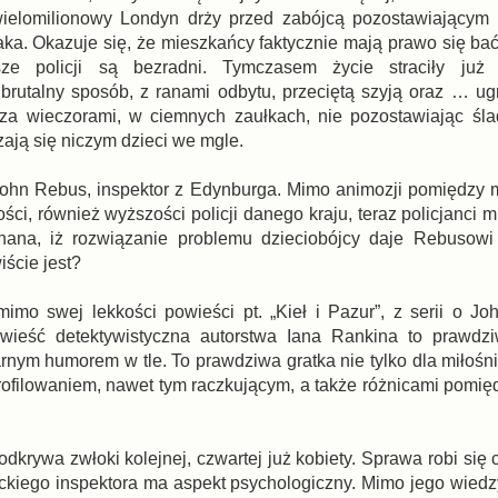
wielomilionowy Londyn drży przed zabójcą pozostawiającym 
aka. Okazuje się, że mieszkańcy faktycznie mają prawo się bać
sze policji są bezradni. Tymczasem życie straciły już t
utalny sposób, z ranami odbytu, przeciętą szyją oraz … ug
erza wieczorami, w ciemnych zaułkach, nie pozostawiając śl
zają się niczym dzieci we mgle.
 John Rebus, inspektor z Edynburga. Mimo animozji pomiędzy
ości, również wyższości policji danego kraju, teraz policjanci
onana, iż rozwiązanie problemu dzieciobójcy daje Rebusowi
iście jest?
imo swej lekkości powieści pt. „Kieł i Pazur”, z serii o Jo
eść detektywistyczna autorstwa Iana Rankina to prawdziw
arnym humorem w tle. To prawdziwa gratka nie tylko dla miłoś
rofilowaniem, nawet tym raczkującym, a także różnicami pomię
krywa zwłoki kolejnej, czwartej już kobiety. Sprawa robi się 
kiego inspektora ma aspekt psychologiczny. Mimo jego wiedz