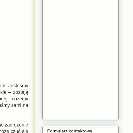
ach. Jesteśmy
kle – zostają
abułę, możemy
teśmy sami na
ne zagrożenie
Formularz kontaktowy
może czuć się