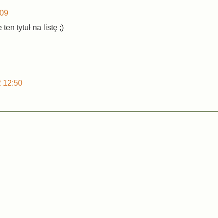
:09
en tytuł na listę ;)
2 12:50