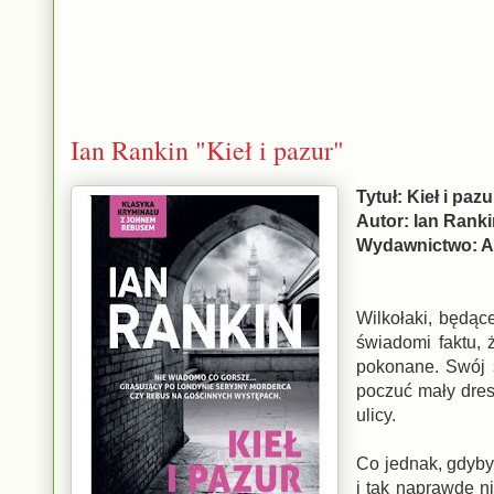
Ian Rankin "Kieł i pazur"
Tytuł: Kieł i pazu
Autor: Ian Rank
Wydawnictwo: A
Wilkołaki, będąc
świadomi faktu, 
pokonane. Swój 
poczuć mały dres
ulicy.
Co jednak, gdyby 
i tak naprawdę n