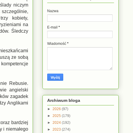
ślady niczym
 szczególnie,
Nazwa
rzy kobiety,
ryzieniami na
E-mail
*
adów. Śledczy
Wiadomość
*
 mieszkańcami
 muszą ze sobą
 kompetencje
hnie Rebusie.
ie angielski
ników zagadek
Archiwum bloga
dzy Anglikami
►
2026
(97)
►
2025
(179)
coraz bardziej
►
2024
(192)
y i niemałego
►
2023
(274)