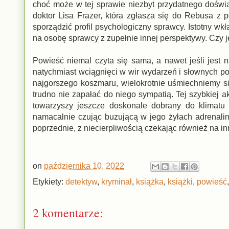
choć może w tej sprawie niezbyt przydatnego doświad
doktor Lisa Frazer, która zgłasza się do Rebusa z 
sporządzić profil psychologiczny sprawcy. Istotny wk
na osobę sprawcy z zupełnie innej perspektywy. Czy j
Powieść niemal czyta się sama, a nawet jeśli jest 
natychmiast wciągnięci w wir wydarzeń i słownych pot
najgorszego koszmaru, wielokrotnie uśmiechniemy się
trudno nie zapałać do niego sympatią. Tej szybkiej a
towarzyszy jeszcze doskonale dobrany do klimatu
namacalnie czując buzującą w jego żyłach adrenalin
poprzednie, z niecierpliwością czekając również na i
on
października 10, 2022
Etykiety:
detektyw
,
kryminał
,
książka
,
książki
,
powieść
2 komentarze: