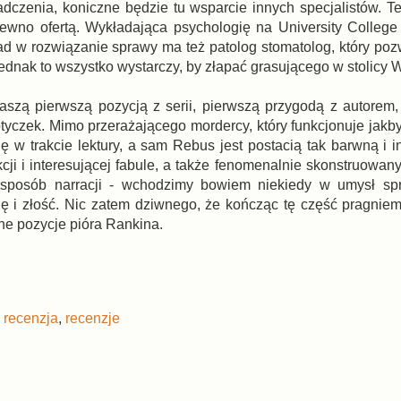
czenia, koniczne będzie tu wsparcie innych specjalistów. Te 
pewno ofertą. Wykładająca psychologię na University College
ład w rozwiązanie sprawy ma też patolog stomatolog, który poz
ednak to wszystko wystarczy, by złapać grasującego w stolicy 
naszą pierwszą pozycją z serii, pierwszą przygodą z autorem,
yczek. Mimo przerażającego mordercy, który funkcjonuje jakby 
 w trakcie lektury, a sam Rebus jest postacią tak barwną i in
kcji i interesującej fabule, a także fenomenalnie skonstruowa
 sposób narracji - wchodzimy bowiem niekiedy w umysł sp
ę i złość. Nic zatem dziwnego, że kończąc tę część pragnie
nne pozycje pióra Rankina.
,
recenzja
,
recenzje