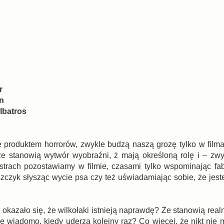
r
in
lbatros
e produktem horrorów, zwykle budzą naszą grozę tylko w film
że stanowią wytwór wyobraźni, ż mają określoną rolę i – zwy
strach pozostawiamy w filmie, czasami tylko wspominając f
zczyk słysząc wycie psa czy też uświadamiając sobie, że jes
okazało się, że wilkołaki istnieją naprawdę? Że stanowią real
ie wiadomo, kiedy uderzą kolejny raz? Co więcej, że nikt nie 