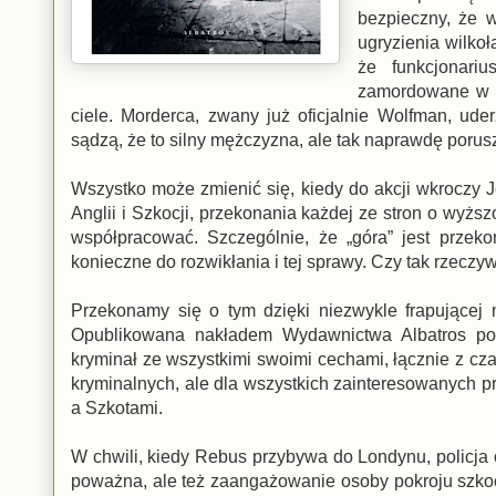
bezpieczny, że 
ugryzienia wilkoł
że funkcjonariu
zamordowane w br
ciele. Morderca, zwany już oficjalnie Wolfman, ud
sądzą, że to silny mężczyzna, ale tak naprawdę porus
Wszystko może zmienić się, kiedy do akcji wkroczy
Anglii i Szkocji, przekonania każdej ze stron o wyższ
współpracować. Szczególnie, że „góra” jest przek
konieczne do rozwikłania i tej sprawy. Czy tak rzeczyw
Przekonamy się o tym dzięki niezwykle frapującej m
Opublikowana nakładem Wydawnictwa Albatros powi
kryminał ze wszystkimi swoimi cechami, łącznie z cz
kryminalnych, ale dla wszystkich zainteresowanych p
a Szkotami.
W chwili, kiedy Rebus przybywa do Londynu, policja od
poważna, ale też zaangażowanie osoby pokroju szkoc