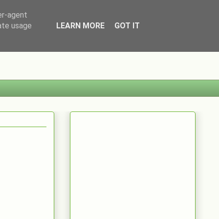
er-agent
rate usage
LEARN MORE
GOT IT