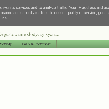
liver its services and to analyze traffic. Your IP address and us
rmance and security metrics to ensure quality of service, gene
buse.
egustowanie słodyczy życia...
Wywiady
Polityka Prywatności