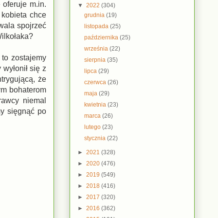
oferuje m.in.
▼
2022
(304)
 kobieta chce
grudnia
(19)
wala spojrzeć
listopada
(25)
Wilkołaka?
października
(25)
września
(22)
 to zostajemy
sierpnia
(35)
wyłonił się z
lipca
(29)
trygującą, że
czerwca
(26)
nym bohaterom
maja
(29)
rawcy niemal
kwietnia
(23)
my sięgnąć po
marca
(26)
lutego
(23)
stycznia
(22)
►
2021
(328)
►
2020
(476)
►
2019
(549)
►
2018
(416)
►
2017
(320)
►
2016
(362)