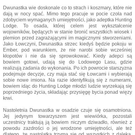
Dwunastka wie doskonale co to strach i koszmary, które nie
dają w nocy spać. Mimo tego pracuje w pocie czoła nad
zdobyciem wymaganych umiejętności, jako adeptka Hunting
Lodge. To osada, której celem jest wykształcenie
wojowników, będących w stanie bronić wszystkich wiosek i
plemion przed zagrażającymi im magicznymi stworzeniami.
Jako Łowczyni, Dwunastka strzec kiedyś będzie pokoju w
Ember, pod warunkiem, że nie narobi sobie wcześniej
kłopotów i nie da się sprowokować. Kiedy adepci są
bowiem gotowi, udają się do Lodowego Lasu, gdzie
realizują zadania do wykonania. Po ich powrocie starszyzna
podejmuje decyzje, czy maja stać się Łowcami i wybierają
sobie nowe imiona. Na razie identyfikują się z numerami,
bowiem idąc do Hunting Lodge młodzi ludzie wyrzekają się
poprzedniego życia, składając przysięgę bycia ponad więzy
krwi.
Nastoletnia Dwunastka w osadzie czuje się osamotniona.
Jej jedynym towarzyszem jest wiewiórka, pozostali
uczestnicy traktują ją bowiem niczym dziwadło, również z
powodu zazdrości o jej wrodzone umiejętności, ale też
dlatego, że nastolatka trzyma się od wszystkich z daleka.