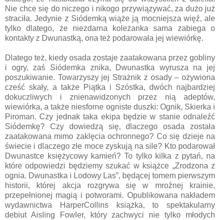
Nie chce się do niczego i nikogo przywiązywać, za dużo już
straciła. Jedynie z Siódemką wiąże ją mocniejsza więź, ale
tylko dlatego, że niezdarna koleżanka sama zabiega o
kontakty z Dwunastką, ona też podarowała jej wiewiórkę.
Dlatego też, kiedy osada zostaje zaatakowana przez gobliny
i ogry, zaś Siódemka znika, Dwunastka wyrusza na jej
poszukiwanie. Towarzyszy jej Strażnik z osady – ożywiona
cześć skały, a także Piątka i Szóstka, dwóch najbardziej
dokuczliwych i znienawidzonych przez nią adeptów,
wiewiórka, a także niesforne ogniste duszki: Ognik, Skierka i
Piroman. Czy jednak taka ekipa będzie w stanie odnaleźć
Siódemkę? Czy dowiedzą się, dlaczego osada została
zaatakowana mimo zaklęcia ochronnego? Co się dzieje na
świecie i dlaczego złe moce zyskują na sile? Kto podarował
Dwunastce księżycowy kamień? To tylko kilka z pytań, na
które odpowiedzi będziemy szukać w książce „Zrodzona z
ognia. Dwunastka i Lodowy Las”, będącej tomem pierwszym
historii, której akcja rozgrywa się w mroźnej krainie,
przepełnionej magią i potworami. Opublikowana nakładem
wydawnictwa HarperCollins książka, to spektakularny
debiut Aisling Fowler, który zachwyci nie tylko młodych