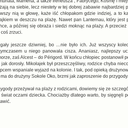
rtunata, Mamerta, a także Ireneusza , Fabrycego, Kosmę i mie
ają na siebie, lecz niestety w tej dobrej zabawie najbardziej
ostawszy nią w głowę, każe iść chłopakom gdzie indziej, a to 
ajkiem w deszczu na plażę. Nawet pan Lanternau, który jest
ce, a później się obraża i siedzi moknąc na plaży. A przecież t
 coś zrzuci.
gały jeszcze dziwniej, bo …nie było ich. Już wszyscy kole
, tymczasem u niego panowała cisza. Ananiasz, najlepszy u
 morze, zaś Alcest – do Périgord. W końcu chłopiec postanowił
jak dorosły. Mikołajek był przeszczęśliwy, rodzice chyba niec
łopcem wspaniale wyjazd na kolonie. I tak, pod opieką drużyno
ć ma do drużyny Sokole Oko, brzmi jak zaproszenie do przygody
przygody przeżywał na plaży z rodzicami, dowiemy się ze szczegó
a świat oczami dziecka. Chociażby dlatego warto, by sięgnęli 
bawić.