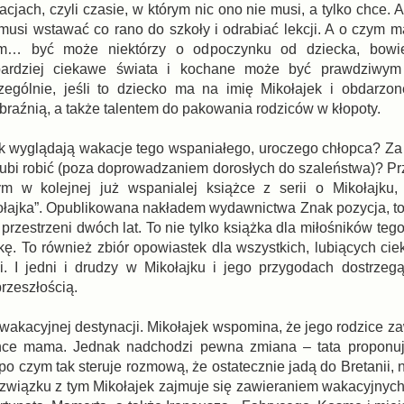
cjach, czyli czasie, w którym nic ono nie musi, a tylko chce. 
musi wstawać co rano do szkoły i odrabiać lekcji. A o czym m
… być może niektórzy o odpoczynku od dziecka, bowi
bardziej ciekawe świata i kochane może być prawdziwym 
zególnie, jeśli to dziecko ma na imię Mikołajek i obdarzon
raźnią, a także talentem do pakowania rodziców w kłopoty.
ak wyglądają wakacje tego wspaniałego, uroczego chłopca? Za
lubi robić (poza doprowadzaniem dorosłych do szaleństwa)? P
ym w kolejnej już wspanialej książce z serii o Mikołajku,
ołajka”. Opublikowana nakładem wydawnictwa Znak pozycja, t
rzestrzeni dwóch lat. To nie tylko książka dla miłośników teg
ę. To również zbiór opowiastek dla wszystkich, lubiących ciek
i. I jedni i drudzy w Mikołajku i jego przygodach dostrzegą
rzeszłością.
wakacyjnej destynacji. Mikołajek wspomina, że jego rodzice za
 chce mama. Jednak nadchodzi pewna zmiana – tata proponu
 czym tak steruje rozmową, że ostatecznie jadą do Bretanii, 
W związku z tym Mikołajek zajmuje się zawieraniem wakacyjnych