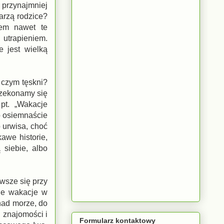
A przynajmniej
arzą rodzice?
em nawet te
utrapieniem.
e jest wielką
 czym tęskni?
rzekonamy się
 pt. „Wakacje
o osiemnaście
o urwisa, choć
awe historie,
 siebie, albo
wsze się przy
je wakacje w
nad morze, do
 znajomości i
Formularz kontaktowy