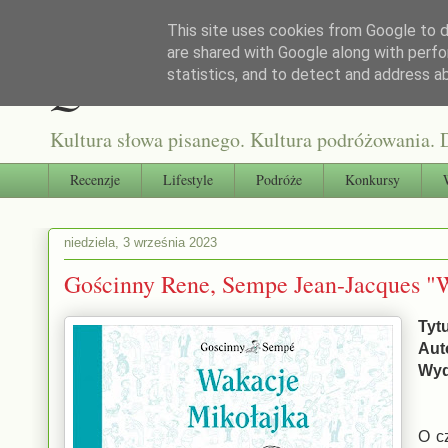
This site uses cookies from Google to de
are shared with Google along with perfo
Qultura słowa
statistics, and to detect and address a
Kultura słowa pisanego. Kultura podróżowania. D
Recenzje
Lifestyle
Podróże
Konkursy
niedziela, 3 września 2023
Gościnny Rene, Sempe Jean-Jacques "
Tyt
Aut
Wyd
O c