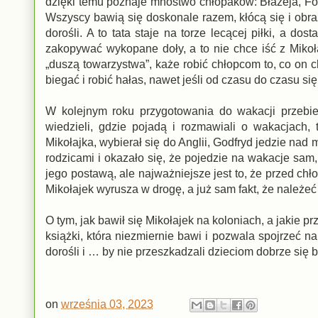
dzięki temu poznaje mnóstwo chłopaków: Błażeja, Fo
Wszyscy bawią się doskonale razem, kłócą się i obraż
dorośli. A to tata staje na torze lecącej piłki, a d
zakopywać wykopane doły, a to nie chce iść z Mikoł
„duszą towarzystwa”, każe robić chłopcom to, co on ch
biegać i robić hałas, nawet jeśli od czasu do czasu się
W kolejnym roku przygotowania do wakacji przebie
wiedzieli, gdzie pojadą i rozmawiali o wakacjach
Mikołajka, wybierał się do Anglii, Godfryd jedzie nad
rodzicami i okazało się, że pojedzie na wakacje sam, 
jego postawą, ale najważniejsze jest to, że przed ch
Mikołajek wyrusza w drogę, a już sam fakt, że należe
O tym, jak bawił się Mikołajek na koloniach, a jakie 
książki, która niezmiernie bawi i pozwala spojrzeć n
dorośli i … by nie przeszkadzali dzieciom dobrze się 
on
września 03, 2023