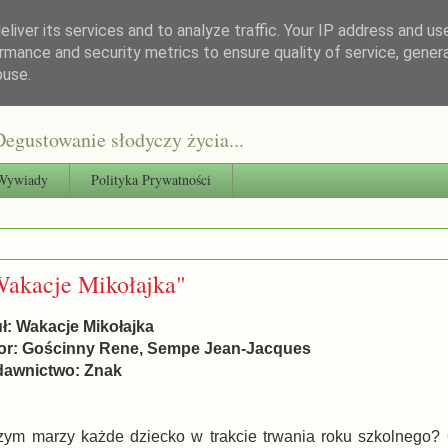
liver its services and to analyze traffic. Your IP address and us
rmance and security metrics to ensure quality of service, gene
buse.
egustowanie słodyczy życia...
Wywiady
Polityka Prywatności
Wakacje Mikołajka"
uł: Wakacje Mikołajka
or: Gościnny Rene, Sempe Jean-Jacques
awnictwo: Znak
zym marzy każde dziecko w trakcie trwania roku szkolnego?