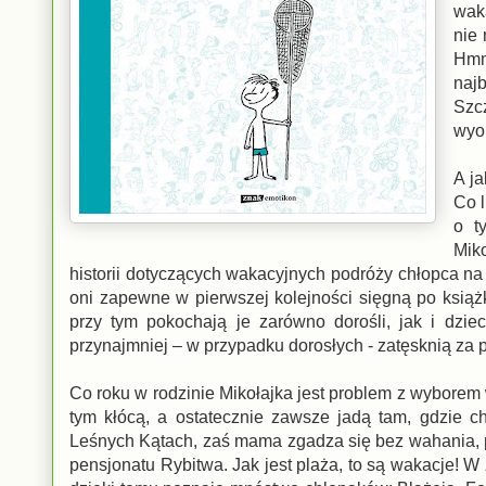
waka
nie 
Hmm
naj
Szc
wyob
A j
Co 
o t
Mik
historii dotyczących wakacyjnych podróży chłopca na p
oni zapewne w pierwszej kolejności sięgną po książk
przy tym pokochają je zarówno dorośli, jak i dziec
przynajmniej – w przypadku dorosłych - zatęsknią za p
Co roku w rodzinie Mikołajka jest problem z wyborem 
tym kłócą, a ostatecznie zawsze jadą tam, gdzie
Leśnych Kątach, zaś mama zgadza się bez wahania, po
pensjonatu Rybitwa. Jak jest plaża, to są wakacje! 