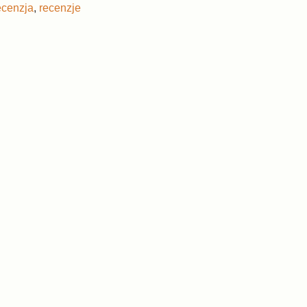
ecenzja
,
recenzje