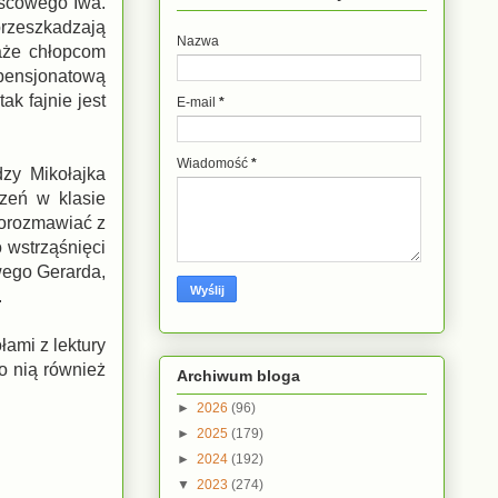
jscowego Iwa.
 przeszkadzają
Nazwa
każe chłopcom
 pensjonatową
ak fajnie jest
E-mail
*
Wiadomość
*
dzy Mikołajka
czeń w klasie
 porozmawiać z
o wstrząśnięci
wego Gerarda,
.
łami z lektury
po nią również
Archiwum bloga
►
2026
(96)
►
2025
(179)
►
2024
(192)
▼
2023
(274)