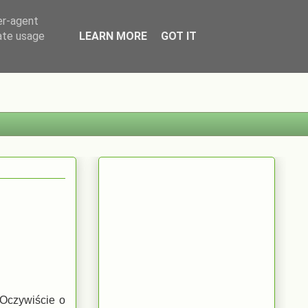
er-agent
rate usage
LEARN MORE
GOT IT
 Oczywiście o