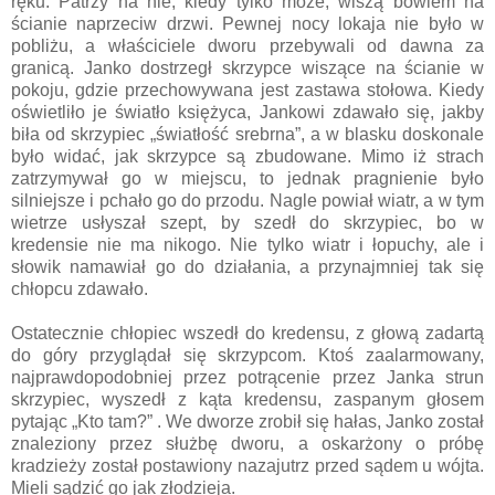
ręku. Patrzy na nie, kiedy tylko może, wiszą bowiem na
ścianie naprzeciw drzwi. Pewnej nocy lokaja nie było w
pobliżu, a właściciele dworu przebywali od dawna za
granicą. Janko dostrzegł skrzypce wiszące na ścianie w
pokoju, gdzie przechowywana jest zastawa stołowa. Kiedy
oświetliło je światło księżyca, Jankowi zdawało się, jakby
biła od skrzypiec „światłość srebrna”, a w blasku doskonale
było widać, jak skrzypce są zbudowane. Mimo iż strach
zatrzymywał go w miejscu, to jednak pragnienie było
silniejsze i pchało go do przodu. Nagle powiał wiatr, a w tym
wietrze usłyszał szept, by szedł do skrzypiec, bo w
kredensie nie ma nikogo. Nie tylko wiatr i łopuchy, ale i
słowik namawiał go do działania, a przynajmniej tak się
chłopcu zdawało.
Ostatecznie chłopiec wszedł do kredensu, z głową zadartą
do góry przyglądał się skrzypcom. Ktoś zaalarmowany,
najprawdopodobniej przez potrącenie przez Janka strun
skrzypiec, wyszedł z kąta kredensu, zaspanym głosem
pytając „Kto tam?” . We dworze zrobił się hałas, Janko został
znaleziony przez służbę dworu, a oskarżony o próbę
kradzieży został postawiony nazajutrz przed sądem u wójta.
Mieli sądzić go jak złodzieja.