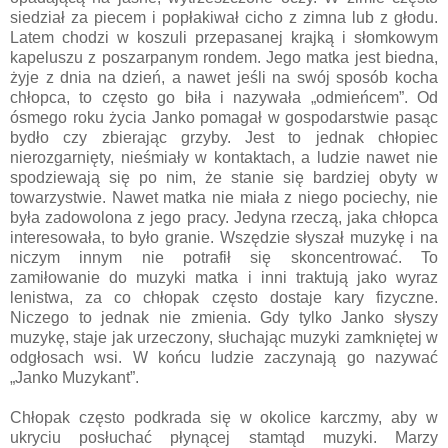
siedział za piecem i popłakiwał cicho z zimna lub z głodu.
Latem chodzi w koszuli przepasanej krajką i słomkowym
kapeluszu z poszarpanym rondem. Jego matka jest biedna,
żyje z dnia na dzień, a nawet jeśli na swój sposób kocha
chłopca, to często go biła i nazywała „odmieńcem”. Od
ósmego roku życia Janko pomagał w gospodarstwie pasąc
bydło czy zbierając grzyby. Jest to jednak chłopiec
nierozgarnięty, nieśmiały w kontaktach, a ludzie nawet nie
spodziewają się po nim, że stanie się bardziej obyty w
towarzystwie. Nawet matka nie miała z niego pociechy, nie
była zadowolona z jego pracy. Jedyna rzeczą, jaka chłopca
interesowała, to było granie. Wszędzie słyszał muzykę i na
niczym innym nie potrafił się skoncentrować. To
zamiłowanie do muzyki matka i inni traktują jako wyraz
lenistwa, za co chłopak często dostaje kary fizyczne.
Niczego to jednak nie zmienia. Gdy tylko Janko słyszy
muzykę, staje jak urzeczony, słuchając muzyki zamkniętej w
odgłosach wsi. W końcu ludzie zaczynają go nazywać
„Janko Muzykant”.
Chłopak często podkrada się w okolice karczmy, aby w
ukryciu posłuchać płynącej stamtąd muzyki. Marzy