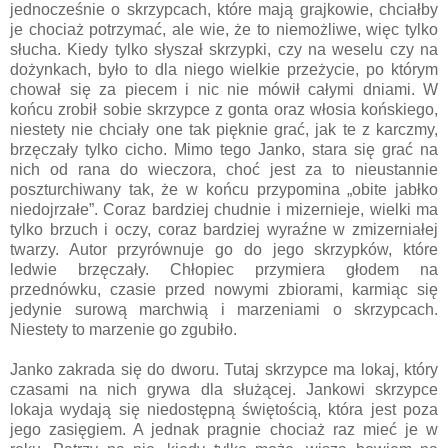
jednocześnie o skrzypcach, które mają grajkowie, chciałby
je chociaż potrzymać, ale wie, że to niemożliwe, więc tylko
słucha. Kiedy tylko słyszał skrzypki, czy na weselu czy na
dożynkach, było to dla niego wielkie przeżycie, po którym
chował się za piecem i nic nie mówił całymi dniami. W
końcu zrobił sobie skrzypce z gonta oraz włosia końskiego,
niestety nie chciały one tak pięknie grać, jak te z karczmy,
brzęczały tylko cicho. Mimo tego Janko, stara się grać na
nich od rana do wieczora, choć jest za to nieustannie
poszturchiwany tak, że w końcu przypomina „obite jabłko
niedojrzałe”. Coraz bardziej chudnie i mizernieje, wielki ma
tylko brzuch i oczy, coraz bardziej wyraźne w zmizerniałej
twarzy. Autor przyrównuje go do jego skrzypków, które
ledwie brzęczały. Chłopiec przymiera głodem na
przednówku, czasie przed nowymi zbiorami, karmiąc się
jedynie surową marchwią i marzeniami o skrzypcach.
Niestety to marzenie go zgubiło.
Janko zakrada się do dworu. Tutaj skrzypce ma lokaj, który
czasami na nich grywa dla służącej. Jankowi skrzypce
lokaja wydają się niedostępną świętością, która jest poza
jego zasięgiem. A jednak pragnie chociaż raz mieć je w