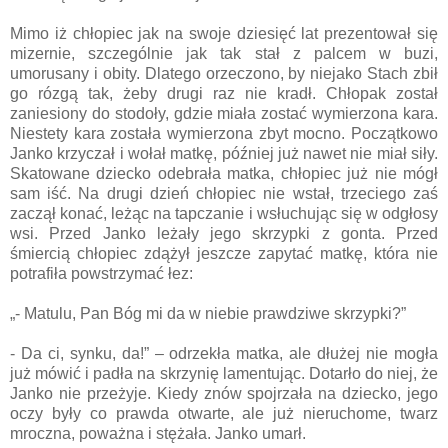
Mimo iż chłopiec jak na swoje dziesięć lat prezentował się
mizernie, szczególnie jak tak stał z palcem w buzi,
umorusany i obity. Dlatego orzeczono, by niejako Stach zbił
go rózgą tak, żeby drugi raz nie kradł. Chłopak został
zaniesiony do stodoły, gdzie miała zostać wymierzona kara.
Niestety kara została wymierzona zbyt mocno. Początkowo
Janko krzyczał i wołał matkę, później już nawet nie miał siły.
Skatowane dziecko odebrała matka, chłopiec już nie mógł
sam iść. Na drugi dzień chłopiec nie wstał, trzeciego zaś
zaczął konać, leżąc na tapczanie i wsłuchując się w odgłosy
wsi. Przed Janko leżały jego skrzypki z gonta. Przed
śmiercią chłopiec zdążył jeszcze zapytać matkę, która nie
potrafiła powstrzymać łez:
„- Matulu, Pan Bóg mi da w niebie prawdziwe skrzypki?”
- Da ci, synku, da!” – odrzekła matka, ale dłużej nie mogła
już mówić i padła na skrzynię lamentując. Dotarło do niej, że
Janko nie przeżyje. Kiedy znów spojrzała na dziecko, jego
oczy były co prawda otwarte, ale już nieruchome, twarz
mroczna, poważna i stężała. Janko umarł.