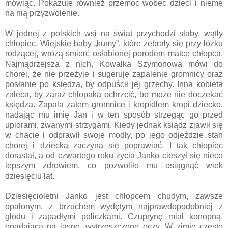
mówiąc. Pokazuje również przemoc wobec dzieci i nieme
na nią przyzwolenie.
W jednej z polskich wsi na świat przychodzi słaby, wątły
chłopiec. Wiejskie baby „kumy”, które zebrały się przy łóżku
rodzącej, wróżą śmierć osłabionej porodem matce chłopca.
Najmądrzejsza z nich, Kowalka Szymonowa mówi do
chorej, że nie przeżyje i sugeruje zapalenie gromnicy oraz
posłanie po księdza, by odpuścił jej grzechy. Inna kobieta
zaleca, by zaraz chłopaka ochrzcić, bo może nie doczekać
księdza. Zapala zatem gromnice i kropidłem kropi dziecko,
nadając mu imię Jan i w ten sposób strzegąc go przed
upiorami, zwanymi strzygami. Kiedy jednak ksiądz zjawił się
w chacie i odprawił swoje modły, po jego odjeździe stan
chorej i dziecka zaczyna się poprawiać. I tak chłopiec
dorastał, a od czwartego roku życia Janko cieszył się nieco
lepszym zdrowiem, co pozwoliło mu osiągnąć wiek
dziesięciu lat.
Dziesięcioletni Janko jest chłopcem chudym, zawsze
opalonym, z brzuchem wydętym najprawdopodobniej z
głodu i zapadłymi policzkami. Czuprynę miał konopną,
opadającą na jasne, wytrzeszczone oczy. W zimie często