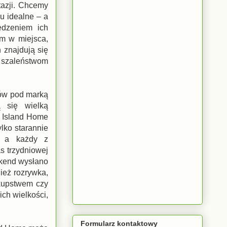
tazji. Chcemy
u idealne – a
edzeniem ich
m w miejsca,
h znajdują się
m szaleństwom
bów pod marką
ą się wielką
. Island Home
ylko starannie
w, a każdy z
s trzydniowej
ekend wysłano
nież rozrywka,
ekupstwem czy
ch wielkości,
Formularz kontaktowy