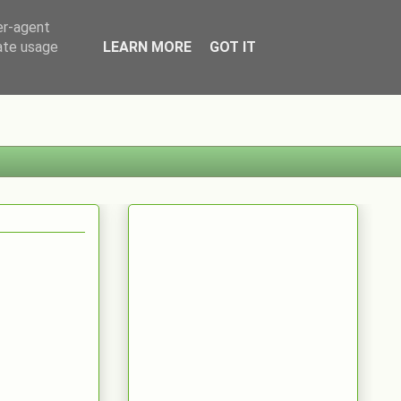
er-agent
rate usage
LEARN MORE
GOT IT