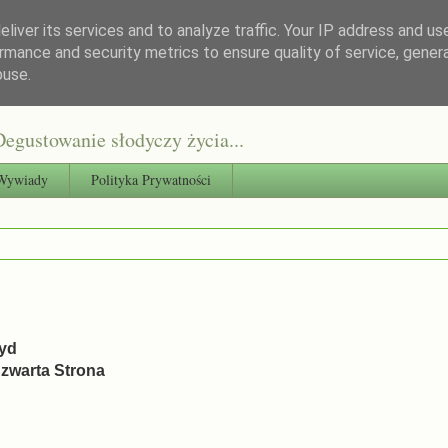
liver its services and to analyze traffic. Your IP address and us
rmance and security metrics to ensure quality of service, gene
buse.
egustowanie słodyczy życia...
Wywiady
Polityka Prywatności
oyd
zwarta Strona