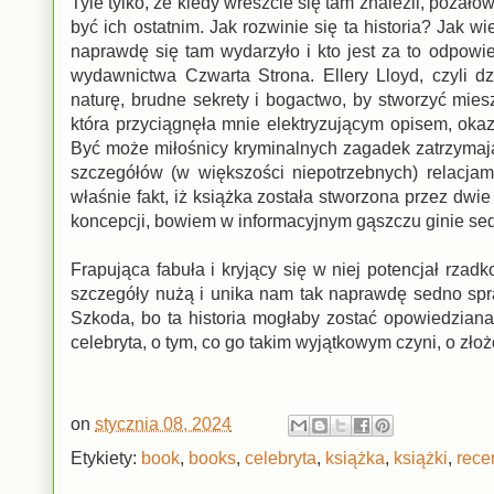
Tyle tylko, że kiedy wreszcie się tam znaleźli, pożał
być ich ostatnim. Jak rozwinie się ta historia? Jak
naprawdę się tam wydarzyło i kto jest za to odpowi
wydawnictwa Czwarta Strona. Ellery Lloyd, czyli d
naturę, brudne sekrety i bogactwo, by stworzyć mie
która przyciągnęła mnie elektryzującym opisem, oka
Być może miłośnicy kryminalnych zagadek zatrzymają
szczegółów (w większości niepotrzebnych) relacja
właśnie fakt, iż książka została stworzona przez dwie 
koncepcji, bowiem w informacyjnym gąszczu ginie se
Frapująca fabuła i kryjący się w niej potencjał rzadk
szczegóły nużą i unika nam tak naprawdę sedno spra
Szkoda, bo ta historia mogłaby zostać opowiedziana
celebryta, o tym, co go takim wyjątkowym czyni, o złożo
on
stycznia 08, 2024
Etykiety:
book
,
books
,
celebryta
,
książka
,
książki
,
rece