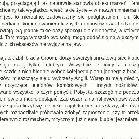
zują, przyciągają i tak naprawdę stanowią obiekt marzeń i fan
i, chcemy tak wyglądać, wieść takie życie – w naszym mniemani
 jest to nierealne, zadowalamy się podglądaniem ich, śl
 mediach, komentowaniem licznych romansów czy chodzenie
awiają. Są jednak takie oazy spokoju dla celebrytów, w któryc
ryci. Tam mogą wreszcie być sobą, mogą oddać się największy
ic z ich ekscesów nie wyjdzie na jaw.
jątek zbili bracia Groom, którzy stworzyli unikatową sieć klu
tęp mają tylko celebryci. Wszystkie te miejsca ciesz
le każde z nich blednie wobec kolejnego planu jednego z braci
ektów, mieszczący się u wybrzeży Anglii. Wstęp tu mają mieć t
ady dotyczące telefonów komórkowych i innych nośnikó
ane wszystko, o czym pomyśli. Pobyt tu, szczególnie podcza
rego niewielu mogło dostąpić. Zaproszenia na halloweenowy we
 gości liczył się nie tylko majątek czy status sławy, ale rów
nych rozpaczliwie próbowało zdobyć zaproszenia, czy to prz
eranym z rozmachem, mitycznym już niemal klubie, jest miarą i