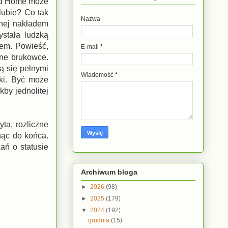
land Home może
lubie? Co tak
Nazwa
anej nakładem
ystała ludzką
łem. Powieść,
E-mail
*
zne brukowce.
ą się pełnymi
Wiadomość
*
żki. Być może
kby jednolitej
yta, rozliczne
nąc do końca.
ań o statusie
Archiwum bloga
►
2026
(98)
►
2025
(179)
▼
2024
(192)
grudnia
(15)