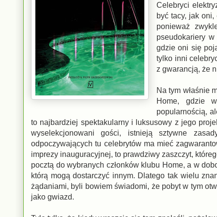
Celebryci elektry
być tacy, jak on
ponieważ zwykle
pseudokariery w
gdzie oni się poj
tylko inni celeb
z gwarancją, że n
Na tym właśnie ma
Home, gdzie ws
popularnością, a
to najbardziej spektakularny i luksusowy z jego proj
wyselekcjonowani gości, istnieją sztywne zas
odpoczywających tu celebrytów ma mieć zagwarantow
imprezy inauguracyjnej, to prawdziwy zaszczyt, któ
pocztą do wybranych członków klubu Home, a w doborze
którą mogą dostarczyć innym. Dlatego tak wielu zna
żądaniami, byli bowiem świadomi, że pobyt w tym otwi
jako gwiazd.