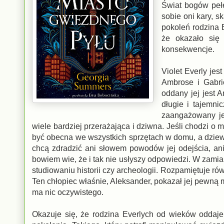
Świat bogów pełe
sobie oni kary, s
pokoleń rodzina E
że okazało się 
konsekwencje.
Violet Everly je
Ambrose i Gabri
oddany jej jest 
długie i tajemni
zaangażowany jes
wiele bardziej przerażająca i dziwna. Jeśli chodzi o 
być obecna we wszystkich sprzętach w domu, a dziewcz
chcą zdradzić ani słowem powodów jej odejścia, ani 
bowiem wie, że i tak nie usłyszy odpowiedzi. W zamian 
studiowaniu historii czy archeologii. Rozpamiętuje ró
Ten chłopiec właśnie, Aleksander, pokazał jej pewną m
ma nic oczywistego.
Okazuje się, że rodzina Everlych od wieków oddaje 