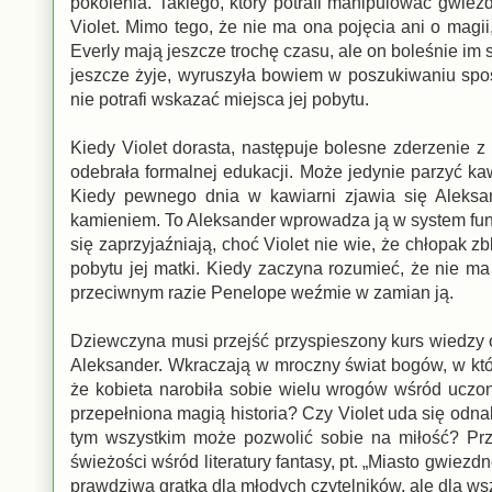
pokolenia. Takiego, który potrafi manipulować gwiez
Violet. Mimo tego, że nie ma ona pojęcia ani o magii, 
Everly mają jeszcze trochę czasu, ale on boleśnie im 
jeszcze żyje, wyruszyła bowiem w poszukiwaniu spos
nie potrafi wskazać miejsca jej pobytu.
Kiedy Violet dorasta, następuje bolesne zderzenie z
odebrała formalnej edukacji. Może jedynie parzyć kaw
Kiedy pewnego dnia w kawiarni zjawia się Aleksa
kamieniem. To Aleksander wprowadza ją w system fun
się zaprzyjaźniają, choć Violet nie wie, że chłopak z
pobytu jej matki. Kiedy zaczyna rozumieć, że nie ma
przeciwnym razie Penelope weźmie w zamian ją.
Dziewczyna musi przejść przyspieszony kurs wiedzy 
Aleksander. Wkraczają w mroczny świat bogów, w któr
że kobieta narobiła sobie wielu wrogów wśród uczon
przepełniona magią historia? Czy Violet uda się odn
tym wszystkim może pozwolić sobie na miłość? Prz
świeżości wśród literatury fantasy, pt. „Miasto gwie
prawdziwa gratka dla młodych czytelników, ale dla ws