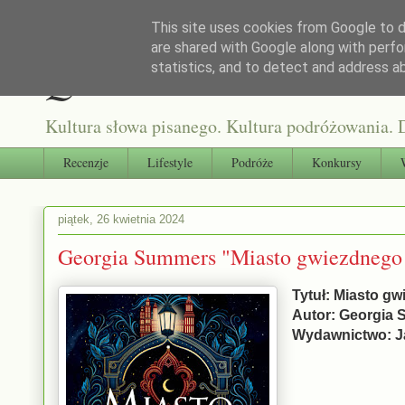
This site uses cookies from Google to de
are shared with Google along with perfo
Qultura słowa
statistics, and to detect and address a
Kultura słowa pisanego. Kultura podróżowania. D
Recenzje
Lifestyle
Podróże
Konkursy
piątek, 26 kwietnia 2024
Georgia Summers "Miasto gwiezdnego 
Tytuł: Miasto g
Autor: Georgia
Wydawnictwo: J