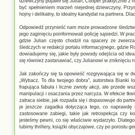
dziewczyny pojawił się Julian, Cooper praktycznie z n
być spełnieniem marzeń niejednej dziewczyny. Przys
hojny i delikatny, to idealny kandydat na partnera. D
Odpowiedź przynieść nam może prowadzone śledztwo w
jego zaginięciu poinformowali policję sąsiedzi. W pra
gdzie Julian często chodził na spacery ze zwierz
śledczych w redakcji portalu informacyjnego, gdzie 
dowiadujemy się, jakie były powody odejścia od ide
się również zastanawiać, czy Julianowi w zniknięciu 
Jak zakończy się ta opowieść rozgrywająca się w dw
„Wybacz. To dla twojego dobra”, autorstwa Bianki 
frapująca fabuła i liczne zwroty akcji, ale przede ws
manipulacji i osaczania przez narcyza. W efekcie tkwi
zatraca siebie, jak rozpada się i dopasowuje do part
je jeszcze zagadka dotycząca tego, co naprawdę s
zastosowane zabiegi, takie jak retrospekcja czy ko
jesteśmy pewni, co się właściwie wydarzyło. Dlatego t
lubimy thrillery, książki obyczajowe, czy po porostu ge