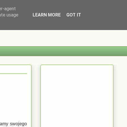
er-agent
rate usage
LEARN MORE
GOT IT
namy swojego