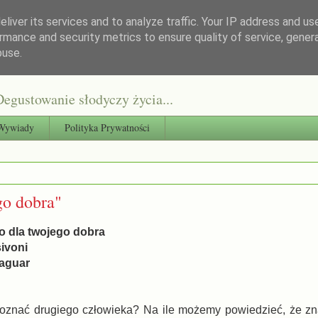
liver its services and to analyze traffic. Your IP address and us
rmance and security metrics to ensure quality of service, gene
buse.
egustowanie słodyczy życia...
Wywiady
Polityka Prywatności
go dobra"
o dla twojego dobra
sivoni
aguar
oznać drugiego człowieka? Na ile możemy powiedzieć, że z