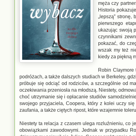
męża czy partner
Historia pokazuj
„lepszą” stronę,
pierwszego etap
ukazując swoją 
czynnikami zewnę
pokazać, do cze
wszak my też nie
kiedy za piękną m
Robin Claymore t
podróżach, a także dalszych studiach w Berkeley, gd
próbuje się odciąć od rodziców, a szczególnie od mat
oczekiwania przeniosła na młodszą. Niestety, odmowa 
choć utrzymanie się i opłacanie studiów samodzielnie
swojego przyjaciela, Coopera, który z kolei uczy si
zaufania, a także ciętych ripost, które wzajemnie toler
Niestety ta relacja z czasem ulega rozluźnieniu, co j
obowiązkami zawodowymi. Jednak w przypadku Robi