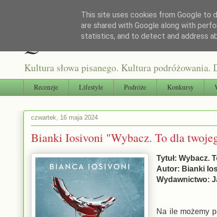
This site uses cookies from Google to de
are shared with Google along with perfo
Qultura słowa
statistics, and to detect and address a
Kultura słowa pisanego. Kultura podróżowania. D
Recenzje
Lifestyle
Podróże
Konkursy
czwartek, 16 maja 2024
Bianki Iosivoni "Wybacz. To dla twoje
Tytuł: Wybacz. T
Autor: Bianki Io
Wydawnictwo: J
Na ile możemy p