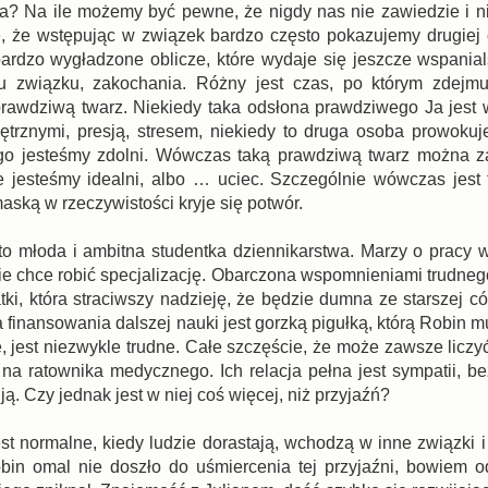
a? Na ile możemy być pewne, że nigdy nas nie zawiedzie i n
e, że wstępując w związek bardzo często pokazujemy drugiej
 bardzo wygładzone oblicze, które wydaje się jeszcze wspanial
u związku, zakochania. Różny jest czas, po którym zdejm
prawdziwą twarz. Niekiedy taka odsłona prawdziwego Ja jes
trznymi, presją, stresem, niekiedy to druga osoba prowokuj
go jesteśmy zdolni. Wówczas taką prawdziwą twarz można z
 jesteśmy idealni, albo … uciec. Szczególnie wówczas jest
aską w rzeczywistości kryje się potwór.
o młoda i ambitna studentka dziennikarstwa. Marzy o pracy 
zie chce robić specjalizację. Obarczona wspomnieniami trudneg
ki, która straciwszy nadzieję, że będzie dumna ze starszej có
finansowania dalszej nauki jest gorzką pigułką, którą Robin m
, jest niezwykle trudne. Całe szczęście, że może zawsze liczy
ę na ratownika medycznego. Ich relacja pełna jest sympatii, b
ują. Czy jednak jest w niej coś więcej, niż przyjaźń?
est normalne, kiedy ludzie dorastają, wchodzą w inne związki 
n omal nie doszło do uśmiercenia tej przyjaźni, bowiem o