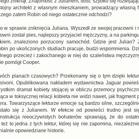
iego zniknął. Znajomość z Julianem, dość szybko się rozwijają
tojny architekt z własnym mieszkaniem, prowadzący własną f
laczego zatem Robin od niego ostatecznie odchodzi?
 sprawie zniknięcia Juliana. Wyszedł ze swojej pracowni i ni
cowni został pies, najlepszy przyjaciel mężczyzny, a na parking
akiem, znaleziono porzucony samochód. Gdzie jest Julian? 
Robin po ukończonych studiach pracuje, budzi wspomnienia. Dzi
alnego przecież i zakochanego w niej do szaleństwa mężczyz
nie pomógł Cooper.
óch planach czasowych? Przekonamy się o tym dzięki lekturz
Iosivoni. Opublikowana nakładem wydawnictwa Jaguar powieść
zystkim dramat kobiety stojącej w obliczu przemocy psychiczne
ąca w toksycznej relacji kobieta nie widzi nawet, jak fragment
nera. Towarzyszące lekturze emocje są bardzo silne, szczególn
tało się z Julianem. W efekcie od powieści trudno jest si
nstrukcja nieoczywistych bohaterów sprawiają, że do ostatn
eż to jedna z tych lektur, której się nie zapomina, niezależni
nialnie opowiedziane historie.