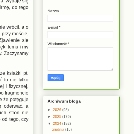
ca, wydaje się
irmę, do tego
Nazwa
e wrócił, a o
E-mail
*
u przy moście,
Zjawienie się
Wiadomość
*
ęki temu i my
ny. Zaczynamy
e książki pt.
 to nie tylko
j i fizycznej,
 po fragmencie
ie że potęguje
Archiwum bloga
ę oderwać, a
►
2026
(98)
ich stron nie
►
2025
(179)
e od tego, czy
▼
2024
(192)
grudnia
(15)