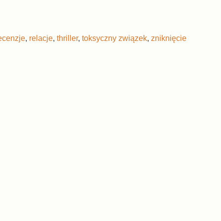
ecenzje
,
relacje
,
thriller
,
toksyczny związek
,
zniknięcie