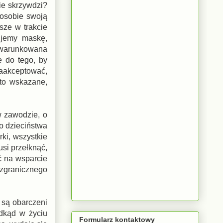
ie skrzywdzi?
 osobie swoją
sze w trakcie
ujemy maskę,
t warunkowana
e do tego, by
aakceptować,
 to wskazane,
w zawodzie, o
o dzieciństwa
rki, wszystkie
usi przełknąć,
ć na wsparcie
ezgranicznego
i są obarczeni
dkąd w życiu
Formularz kontaktowy