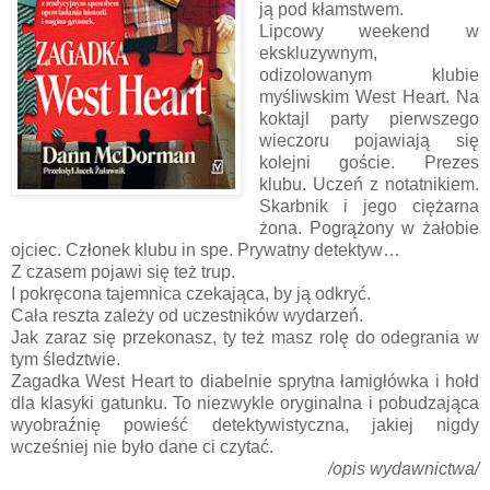
ją pod kłamstwem.
Lipcowy weekend w
ekskluzywnym,
odizolowanym klubie
myśliwskim West Heart. Na
koktajl party pierwszego
wieczoru pojawiają się
kolejni goście. Prezes
klubu. Uczeń z notatnikiem.
Skarbnik i jego ciężarna
żona. Pogrążony w żałobie
ojciec. Członek klubu in spe. Prywatny detektyw…
Z czasem pojawi się też trup.
I pokręcona tajemnica czekająca, by ją odkryć.
Cała reszta zależy od uczestników wydarzeń.
Jak zaraz się przekonasz, ty też masz rolę do odegrania w
tym śledztwie.
Zagadka West Heart to diabelnie sprytna łamigłówka i hołd
dla klasyki gatunku. To niezwykle oryginalna i pobudzająca
wyobraźnię powieść detektywistyczna, jakiej nigdy
wcześniej nie było dane ci czytać.
/opis wydawnictwa/