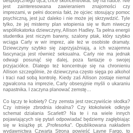
despotycznego ojca, chce skoncentrować się na nauce. Nie
jest zainteresowana zawieraniem znajomości czy
imprezami, w pełni docenia fakt, że ojciec stosujący pomoc
psychiczną, jest już daleko i nie może jej skrzywdzić. Tyle
tylko, że jej misterny plan wtopienia się w tłum niweczy
współlokatorka dziewczyny, Allison Hadley. Ta pełna energii
studentka jest niczym barwny, szalony ptak, który szybko
wciąga Carly w wir imprez, ale też w osobiste dramaty.
Dziewczyny szybko się zaprzyjaźniają, a ich wzajemna
fascynacja jest również seksualna. Carly nie ma jednak
odwagi posunąć się dalej, poza fantazje o swojej
przyjaciółce. Dlatego też koncentruje się na chronieniu
Allison szczególnie, że dziewczyna często sięga po alkohol
i traci nad sobą kontrolę. Kiedy zaś Allison zostaje niemal
zgwałcona na imprezie, Carly obsesyjnie myśli o ukaraniu
napastnika. I zaczyna planować zemstę…
Co łączy te kobiety? Czy zemsta jest rzeczywiście słodka?
Czy istnieje zbrodnia idealna? Czy ktokolwiek odkryje
schemat działania Scarlett? Na te i na wiele innych
pojawiających się pytań odpowiadać będziemy zagłębiając
się w książkę pt. „Profesorka”. Opublikowana nakładem
wydawnictwa Czwarta Strona powieść Layne Fargo, to