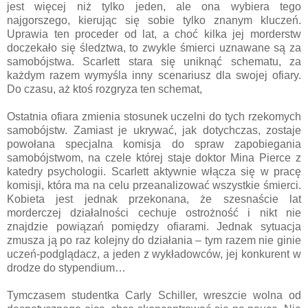
jest więcej niż tylko jeden, ale ona wybiera tego
najgorszego, kierując się sobie tylko znanym kluczeń.
Uprawia ten proceder od lat, a choć kilka jej morderstw
doczekało się śledztwa, to zwykle śmierci uznawane są za
samobójstwa. Scarlett stara się uniknąć schematu, za
każdym razem wymyśla inny scenariusz dla swojej ofiary.
Do czasu, aż ktoś rozgryza ten schemat,
Ostatnia ofiara zmienia stosunek uczelni do tych rzekomych
samobójstw. Zamiast je ukrywać, jak dotychczas, zostaje
powołana specjalna komisja do spraw zapobiegania
samobójstwom, na czele której staje doktor Mina Pierce z
katedry psychologii. Scarlett aktywnie włącza się w pracę
komisji, która ma na celu przeanalizować wszystkie śmierci.
Kobieta jest jednak przekonana, że szesnaście lat
morderczej działalności cechuje ostrożność i nikt nie
znajdzie powiązań pomiędzy ofiarami. Jednak sytuacja
zmusza ją po raz kolejny do działania – tym razem nie ginie
uczeń-podglądacz, a jeden z wykładowców, jej konkurent w
drodze do stypendium…
Tymczasem studentka Carly Schiller, wreszcie wolna od