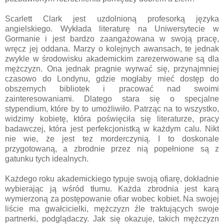
Scarlett Clark jest uzdolnioną profesorką języka
angielskiego. Wykłada literaturę na Uniwersytecie w
Gormanie i jest bardzo zaangażowana w swoją pracę,
wręcz jej oddana. Marzy o kolejnych awansach, te jednak
zwykle w środowisku akademickim zarezerwowane są dla
mężczyzn. Ona jednak pragnie wyrwać się, przynajmniej
czasowo do Londynu, gdzie mogłaby mieć dostęp do
obszernych bibliotek i pracować nad swoimi
zainteresowaniami. Dlatego stara się o specjalne
stypendium, które by to umożliwiło. Patrząc na to wszystko,
widzimy kobietę, która poświęciła się literaturze, pracy
badawczej, która jest perfekcjonistką w każdym calu. Nikt
nie wie, że jest tez morderczynią. I to doskonale
przygotowaną, a zbrodnie przez nią popełnione są z
gatunku tych idealnych.
Każdego roku akademickiego typuje swoją ofiarę, dokładnie
wybierając ją wśród tłumu. Każda zbrodnia jest karą
wymierzoną za postępowanie ofiar wobec kobiet. Na swojej
liście ma gwałcicielki, mężczyzn źle traktujących swoje
partnerki, podglądaczy. Jak się okazuje, takich mężczyzn