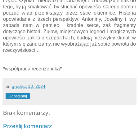
czytać szybko i nieuważnie. Ona wręcz zobowiązuje nas do
tego, by ją smakować, by słuchać opowieści starego domu i
poczuć wiatr przenikający przez stare okiennice. Historia
opowiadana z trzech perspektyw: Antoniny, Józefiny i Iwy
zapada nam w pamięć i kradnie serce, zaś fragmenty
dotyczące historii Żuław, miejscowych legend i magicznych
opowieści, jak ta o szeptuchach, budują niezwykły klimat, w
którym się zanurzamy, nie wyobrażając już sobie powrotu do
rzeczywistości…
*współpraca recenzencka*
on
grudnia 13, 2024
Udostępnij
Brak komentarzy:
Prześlij komentarz