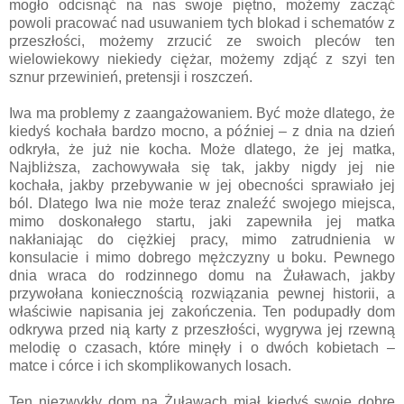
mogło odcisnąć na nas swoje piętno, możemy zacząć
powoli pracować nad usuwaniem tych blokad i schematów z
przeszłości, możemy zrzucić ze swoich pleców ten
wielowiekowy niekiedy ciężar, możemy zdjąć z szyi ten
sznur przewinień, pretensji i roszczeń.
Iwa ma problemy z zaangażowaniem. Być może dlatego, że
kiedyś kochała bardzo mocno, a później – z dnia na dzień
odkryła, że już nie kocha. Może dlatego, że jej matka,
Najbliższa, zachowywała się tak, jakby nigdy jej nie
kochała, jakby przebywanie w jej obecności sprawiało jej
ból. Dlatego Iwa nie może teraz znaleźć swojego miejsca,
mimo doskonałego startu, jaki zapewniła jej matka
nakłaniając do ciężkiej pracy, mimo zatrudnienia w
konsulacie i mimo dobrego mężczyzny u boku. Pewnego
dnia wraca do rodzinnego domu na Żuławach, jakby
przywołana koniecznością rozwiązania pewnej historii, a
właściwie napisania jej zakończenia. Ten podupadły dom
odkrywa przed nią karty z przeszłości, wygrywa jej rzewną
melodię o czasach, które minęły i o dwóch kobietach –
matce i córce i ich skomplikowanych losach.
Ten niezwykły dom na Żuławach miał kiedyś swoje dobre