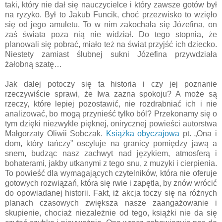
taki, który nie dał się nauczycielce i który zawsze gotów był
na ryzyko. Był to Jakub Funcik, choć przezwisko to wzięło
się od jego amuletu. To w nim zakochała się Józefina, on
zaś świata poza nią nie widział. Do tego stopnia, że
planowali się pobrać, miało też na świat przyjść ich dziecko.
Niestety zamiast ślubnej sukni Józefina przywdziała
żałobną szatę…
Jak dalej potoczy się ta historia i czy jej poznanie
rzeczywiście sprawi, że Iwa zazna spokoju? A może są
rzeczy, które lepiej pozostawić, nie rozdrabniać ich i nie
analizować, bo mogą przynieść tylko ból? Przekonamy się o
tym dzięki niezwykle pięknej, onirycznej powieści autorstwa
Małgorzaty Oliwii Sobczak.
Książka obyczajowa
pt. „Ona i
dom, który tańczy” oscyluje na granicy pomiędzy jawą a
snem, budząc nasz zachwyt nad językiem, atmosferą i
bohaterami, jakby utkanymi z tego snu, z muzyki i cierpienia.
To powieść dla wymagających czytelników, która nie oferuje
gotowych rozwiązań, która się rwie i zapętla, by znów wrócić
do opowiadanej historii. Fakt, iż akcja toczy się na różnych
planach czasowych zwiększa nasze zaangażowanie i
skupienie, chociaż niezależnie od tego, książki nie da się