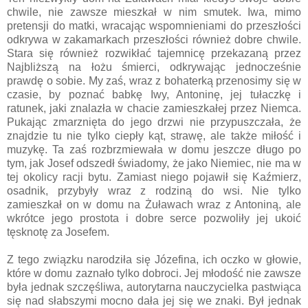
chwile, nie zawsze mieszkał w nim smutek. Iwa, mimo
pretensji do matki, wracając wspomnieniami do przeszłości
odkrywa w zakamarkach przeszłości również dobre chwile.
Stara się również rozwikłać tajemnicę przekazaną przez
Najbliższą na łożu śmierci, odkrywając jednocześnie
prawdę o sobie. My zaś, wraz z bohaterką przenosimy się w
czasie, by poznać babkę Iwy, Antoninę, jej tułaczkę i
ratunek, jaki znalazła w chacie zamieszkałej przez Niemca.
Pukając zmarznięta do jego drzwi nie przypuszczała, że
znajdzie tu nie tylko ciepły kąt, strawę, ale także miłość i
muzykę. Ta zaś rozbrzmiewała w domu jeszcze długo po
tym, jak Josef odszedł świadomy, że jako Niemiec, nie ma w
tej okolicy racji bytu. Zamiast niego pojawił się Kaźmierz,
osadnik, przybyły wraz z rodziną do wsi. Nie tylko
zamieszkał on w domu na Żuławach wraz z Antoniną, ale
wkrótce jego prostota i dobre serce pozwoliły jej ukoić
tęsknotę za Josefem.
Z tego związku narodziła się Józefina, ich oczko w głowie,
które w domu zaznało tylko dobroci. Jej młodość nie zawsze
była jednak szczęśliwa, autorytarna nauczycielka pastwiąca
się nad słabszymi mocno dała jej się we znaki. Był jednak