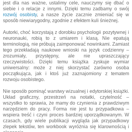
jest dla nas ważne, ustalimy cele, nauczymy się dbać o
siebie i o relacje z innymi. Dzięki temu zadbamy o swój
rozwój osobisty
, a nasze życie zacznie zmieniać się w
sposób niewiarygodny, zgodnie z efektem kuli śnieżnej.
Autorki, choć korzystają z dorobku psychologii pozytywnej i
neuronauki, robią to z umiarem i klasą. Nie epatują
terminologią, nie próbują zaimponować nowinkami. Zamiast
tego przekładają naukowe wnioski na język codzienny –
zrozumiały, przystępny, ale nie upraszczający
rzeczywistości. Dzięki temu książka zyskuje wymiar
uniwersalny: może z niej skorzystać zarówno osoba
początkująca, jak i ktoś już zaznajomiony z tematem
rozwoju osobistego.
Nie sposób pominąć warstwy wizualnej i edytorskiej książki.
Układ graficzny, przestrzeń na notatki, czytelność –
wszystko to sprawia, że mamy do czynienia z prawdziwym
narzędziem do pracy. Forma nie jest tu przypadkowa –
wspiera treść i czyni proces bardziej uporządkowanym. W
czasach, gdy wiele publikacji wygląda jak przypadkowy
zlepek tekstów, ten workbook wyróżnia się klarownością i