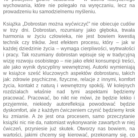
wychowania, które nie polegało na wyręczaniu, lecz na
prowadzeniu ku samodzielnemu myśleniu.
Książka „Dobrostan można wyćwiczyć” nie obiecuje cudów
w trzy dni. Dobrostan, rozumiany jako głęboka, trwała
harmonia w życiu człowieka, nie jest bowiem kwestią
technik czy trików. Jest efektem procesu, który – jak w
każdej dziedzinie życia – wymaga cierpliwości, wytrwałości
i pracy. Tak rozumiany dobrostan wpisuje się w tradycyjną
wizję rozwoju osobistego – nie jako efekt konsumpcji treści,
ale jako wynik dyscypliny wewnętrznej. Autorki wymieniają
w książce sześć kluczowych aspektów dobrostanu, takich
jak: zdrowie psychiczne, fizyczne, relacje z innymi, komfort
życia, kontakt z naturą i wewnętrzny spokój. W kolejnych
rozdziałach właśnie nad tymi aspektami będziemy
pracować. Pracować, bo nikt nie mówi, że będzie lekko i
przyjemnie, niekiedy autorefleksja powodować będzie
dyskomfort, ale z każdym ćwiczeniem czynić będziemy krok
ku zmianie. A że jest ona procesem, samo przeczytanie
książki nic nie da, natomiast wykonywanie zawartych w niej
ćwiczeń, przyniesie już skutek. Otworzy nas bowiem, na
wartości, jakimi chcemy się kierować, przekonamy się, co