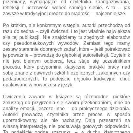
przemiany, wymagające od czytelnika zaangażowania,
refleksji i uczciwości wobec samego siebie. A to – jak
zawsze w tradycyjnej drodze do mądrości – najcenniejsze.
Po krótkim, ale konkretnym wstępie, autorki przechodzą od
razu do sedna – czyli ćwiczeń. I to jest właśnie największa
siła tej publikacji. Nie znajdziemy tu zbędnych elaboratów
czy pseudonaukowych wywodów. Zamiast tego mamy
zestaw starannie dobranych zadań, które – jeśli potraktować
je poważnie – prowadzą do głębokiej autorefleksji. Czytelnik
nie jest biernym odbiorcą, lecz staje się uczestnikiem
procesu, który przypomina klasyczne praktyki pracy nad
sobą znane z dawnych szkół filozoficznych, zakonnych czy
pedagogicznych. To podejście głęboko tradycyjne, choć
opakowane w nowoczesny język.
Ćwiczenia zawarte w książce są różnorodne: niektóre
zmuszają do przyjrzenia się swoim przekonaniom, inne do
analizy emocji, jeszcze inne – do praktycznego działania.
Autorki prowadzą czytelnika przez proces w sposób
uporządkowany, ale nie nachalny. Dają przestrzeń na
własną interpretację, nie podsuwają gotowych odpowiedzi.
To podejście godne szacunku – w duchu klasycznego