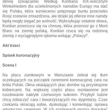
stronę szwajcarów. Według Kordiana XIX-wiecznym
Winkelriedem dla ucieleśnionych narodów Europy ma stać
się Polska, która wznieceniu potężnego buntu przeciwko
Rosji zostanie zmiażdżona, ale dzięki jej ofierze inne narody
będą mogły sięgać po wolność. Wykrzykując ostatnie słowa,
Kordian przerzuca się na chmurę, która przenosi go z Mont
Blanc na ziemię polską. Kordian rzuca się na rodzinną
ziemię z wyciągniętymi rękoma wołając „Polacy!”.
Akt trzeci
Spisek koronacyjny
Scena I
Na placu zamkowym w Warszawie zebrał się tłum
oczekujących na początek ceremonii koronacyjnej cara na
króla Polski. Okna okalających plac domów są przystrojone
kobiercami. Na większej części placu rozstawione jest
rusztowanie nakryte czerwonym suknem. Przybyli ludzie
chcą zobaczyć cara i towarzyszących mu dygnitarzy. Czas
czekania skracają sobie, dyskutując i komentując oprawa
artystyczną ceremonii. W ich rozmowach można doszukać