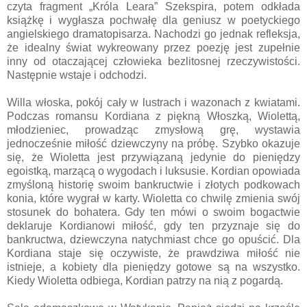
czyta fragment „Króla Leara” Szekspira, potem odkłada
książkę i wygłasza pochwałę dla geniusz w poetyckiego
angielskiego dramatopisarza. Nachodzi go jednak refleksja,
że idealny świat wykreowany przez poezję jest zupełnie
inny od otaczającej człowieka bezlitosnej rzeczywistości.
Następnie wstaje i odchodzi.
Willa włoska, pokój cały w lustrach i wazonach z kwiatami.
Podczas romansu Kordiana z piękną Włoszką, Wiolettą,
młodzieniec, prowadząc zmysłową grę, wystawia
jednocześnie miłość dziewczyny na próbę. Szybko okazuje
się, że Wioletta jest przywiązaną jedynie do pieniędzy
egoistką, marzącą o wygodach i luksusie. Kordian opowiada
zmyśloną historię swoim bankructwie i złotych podkowach
konia, które wygrał w karty. Wioletta co chwilę zmienia swój
stosunek do bohatera. Gdy ten mówi o swoim bogactwie
deklaruje Kordianowi miłość, gdy ten przyznaje się do
bankructwa, dziewczyna natychmiast chce go opuścić. Dla
Kordiana staje się oczywiste, że prawdziwa miłość nie
istnieje, a kobiety dla pieniędzy gotowe są na wszystko.
Kiedy Wioletta odbiega, Kordian patrzy na nią z pogardą.