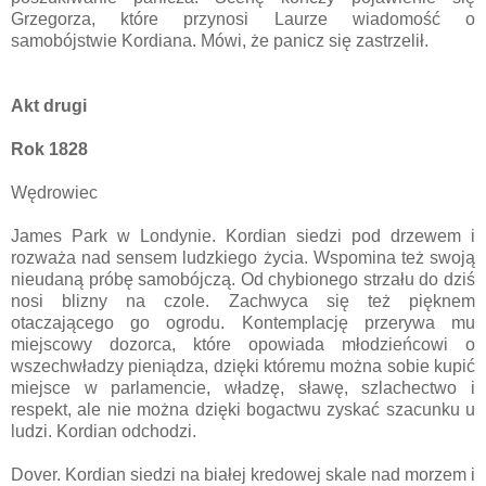
Grzegorza, które przynosi Laurze wiadomość o
samobójstwie Kordiana. Mówi, że panicz się zastrzelił.
Akt drugi
Rok 1828
Wędrowiec
James Park w Londynie. Kordian siedzi pod drzewem i
rozważa nad sensem ludzkiego życia. Wspomina też swoją
nieudaną próbę samobójczą. Od chybionego strzału do dziś
nosi blizny na czole. Zachwyca się też pięknem
otaczającego go ogrodu. Kontemplację przerywa mu
miejscowy dozorca, które opowiada młodzieńcowi o
wszechwładzy pieniądza, dzięki któremu można sobie kupić
miejsce w parlamencie, władzę, sławę, szlachectwo i
respekt, ale nie można dzięki bogactwu zyskać szacunku u
ludzi. Kordian odchodzi.
Dover. Kordian siedzi na białej kredowej skale nad morzem i