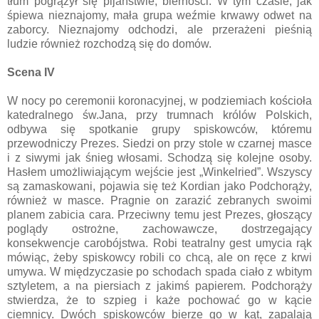
tłum pogrążył się pijaństwie, bierności. W tym czasie, jak
śpiewa nieznajomy, mała grupa weźmie krwawy odwet na
zaborcy. Nieznajomy odchodzi, ale przerażeni pieśnią
ludzie również rozchodzą się do domów.
Scena IV
W nocy po ceremonii koronacyjnej, w podziemiach kościoła
katedralnego św.Jana, przy trumnach królów Polskich,
odbywa się spotkanie grupy spiskowców, któremu
przewodniczy Prezes. Siedzi on przy stole w czarnej masce
i z siwymi jak śnieg włosami. Schodzą się kolejne osoby.
Hasłem umożliwiającym wejście jest „Winkelried”. Wszyscy
są zamaskowani, pojawia się też Kordian jako Podchorąży,
również w masce. Pragnie on zarazić zebranych swoimi
planem zabicia cara. Przeciwny temu jest Prezes, głoszący
poglądy ostrożne, zachowawcze, dostrzegający
konsekwencje carobójstwa. Robi teatralny gest umycia rąk
mówiąc, żeby spiskowcy robili co chcą, ale on ręce z krwi
umywa. W międzyczasie po schodach spada ciało z wbitym
sztyletem, a na piersiach z jakimś papierem. Podchorąży
stwierdza, że to szpieg i każe pochować go w kącie
ciemnicy. Dwóch spiskowców bierze go w kąt, zapalają