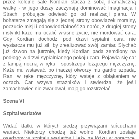
przez kolejne sale Kordian stacza z sobą dramatyczną
walkę - w jego duszy zaczynają dominować Imaginacja i
Strach, próbujące odwieść go od realizacji planu. W
bohaterze zmagają się z jednej strony obowiązek moralny,
poczucie misji i odpowiedzialność za naród, z drugiej strony
instynkt każe mu ocalić własne życie, nie mordować cara.
Gdy Kordian dochodzi pod drzwi sypialni cara, nie
wystarcza mu już sił, by zrealizować swój zamiar. Słychać
już dzwon na jutrznie, kiedy Kordian pada zemdlony na
podłogę w drzwi sypialnianego pokoju cara. Pojawia się car
z lampą nocną w ręku i spostrzega leżącego mężczyznę.
Każe mu wstawać, bo inaczej otworzy mu gardło szpadą.
Rani w rękę mężczyznę, który wstaje z obłąkaniem w
oczach. Car wzywa strażników i stwierdza, że jeśli
zamachowiec nie zwariował, mają go rozstrzelać.
Scena VI
Szpital wariatów
Widać klatki, w których siedzą przywiązani łańcuchami
wariaci. Niektórzy chodzą też wolno. Kordian zostaje
osadzony w szpitalu wariatów i leży na łóżku w gorączce.