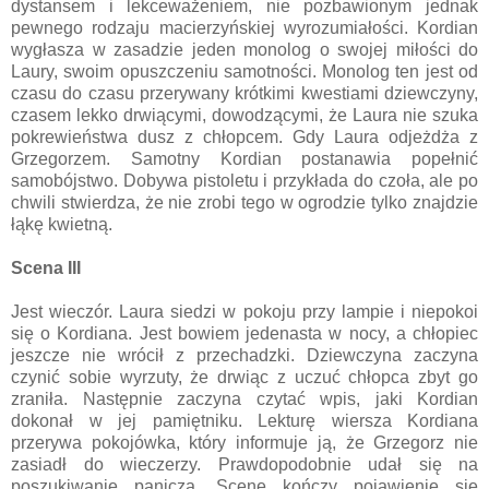
dystansem i lekceważeniem, nie pozbawionym jednak
pewnego rodzaju macierzyńskiej wyrozumiałości. Kordian
wygłasza w zasadzie jeden monolog o swojej miłości do
Laury, swoim opuszczeniu samotności. Monolog ten jest od
czasu do czasu przerywany krótkimi kwestiami dziewczyny,
czasem lekko drwiącymi, dowodzącymi, że Laura nie szuka
pokrewieństwa dusz z chłopcem. Gdy Laura odjeżdża z
Grzegorzem. Samotny Kordian postanawia popełnić
samobójstwo. Dobywa pistoletu i przykłada do czoła, ale po
chwili stwierdza, że nie zrobi tego w ogrodzie tylko znajdzie
łąkę kwietną.
Scena III
Jest wieczór. Laura siedzi w pokoju przy lampie i niepokoi
się o Kordiana. Jest bowiem jedenasta w nocy, a chłopiec
jeszcze nie wrócił z przechadzki. Dziewczyna zaczyna
czynić sobie wyrzuty, że drwiąc z uczuć chłopca zbyt go
zraniła. Następnie zaczyna czytać wpis, jaki Kordian
dokonał w jej pamiętniku. Lekturę wiersza Kordiana
przerywa pokojówka, który informuje ją, że Grzegorz nie
zasiadł do wieczerzy. Prawdopodobnie udał się na
poszukiwanie panicza. Scenę kończy pojawienie się