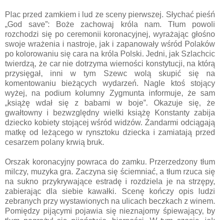
Plac przed zamkiem i lud ze sceny pierwszej. Słychać pieśń
„God save”: Boże zachowaj króla nam. Tłum powoli
rozchodzi się po ceremonii koronacyjnej, wyrażając głośno
swoje wrażenia i nastroje, jak i zapanowały wśród Polaków
po kolorowaniu się cara na króla Polski. Jedni, jak Szlachcic
twierdzą, że car nie dotrzyma wierności konstytucji, na którą
przysięgał, inni w tym Szewc wolą skupić się na
komentowaniu bieżących wydarzeń. Nagle ktoś stojący
wyżej, na podium kolumny Zygmunta informuje, że sam
„książę wdał się z babami w boje”. Okazuje się, że
gwałtowny i bezwzględny wielki książę Konstanty zabija
dziecko kobiety stojącej wśród widzów. Żandarmi odciągają
matkę od leżącego w rynsztoku dziecka i zamiatają przed
cesarzem polany krwią bruk.
Orszak koronacyjny powraca do zamku. Przerzedzony tłum
milczy, muzyka gra. Zaczyna się ściemniać, a tłum rzuca się
na sukno przykrywające estradę i rozdziela je na strzępy,
zabierając dla siebie kawałki. Scenę kończy opis ludzi
zebranych przy wystawionych na ulicach beczkach z winem.
Pomiędzy pijącymi pojawia się nieznajomy śpiewający, by