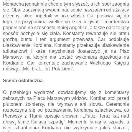
Monarcha jednak nie chce o tym słyszeć, a ich spór zaognia
się. Obaj zaczynają wypominać sobie nawzajem odrażający
grzechy, jakie popełnili w przeszłości. Car posuwa się do
tego, że przypomina wielkiemu księciu gwałt i morderstwo
popełnione na szesnastoletniej Angelice, a także odrażający
sposób pozbycia się ciała. Konstanty rewanżuje się bratu
groźbą buntu i ten argument przeważa. Car podpisuje
ułaskawienie Kordiana. Konstanty przekazuje ułaskawienie
adiutantowi i każe natychmiast dostarczyć je na Plac
Marsowy, na którym ma zostać wykonana egzekucja na
Kordianie. Car komentuje zachowanie Wielkiego Księcia
mówiąc: „Mój brat... już Polakiem”.
Scena ostateczna
O przebiegu wydarzeń dowiadujemy się z komentarzy
zebranych na Placu Marsowym widzów. Kordian stoi przed
plutonem żołnierzy, nie wymawia ani słowa. Ceremonia
rozpoczyna się od pozbawienia Kordiana szlachectwa, co
Pierwszy z Tłumu opisuje słowami: „Patrz! Teraz kat nad
głową łamie lśniącą szpadę”. Momentu łamania szpady, a
więc zhańbienia Kordiana nie wytrzymuje jakiś starzec,