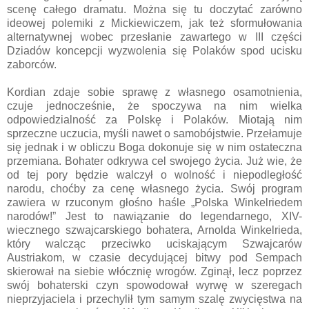
scenę całego dramatu. Można się tu doczytać zarówno
ideowej polemiki z Mickiewiczem, jak też sformułowania
alternatywnej wobec przesłanie zawartego w III części
Dziadów koncepcji wyzwolenia się Polaków spod ucisku
zaborców.
Kordian zdaje sobie sprawę z własnego osamotnienia,
czuje jednocześnie, że spoczywa na nim wielka
odpowiedzialność za Polskę i Polaków. Miotają nim
sprzeczne uczucia, myśli nawet o samobójstwie. Przełamuje
się jednak i w obliczu Boga dokonuje się w nim ostateczna
przemiana. Bohater odkrywa cel swojego życia. Już wie, że
od tej pory będzie walczył o wolność i niepodległość
narodu, choćby za cenę własnego życia. Swój program
zawiera w rzuconym głośno haśle „Polska Winkelriedem
narodów!” Jest to nawiązanie do legendarnego, XIV-
wiecznego szwajcarskiego bohatera, Arnolda Winkelrieda,
który walcząc przeciwko uciskającym Szwajcarów
Austriakom, w czasie decydującej bitwy pod Sempach
skierował na siebie włócznię wrogów. Zginął, lecz poprzez
swój bohaterski czyn spowodował wyrwę w szeregach
nieprzyjaciela i przechylił tym samym szalę zwycięstwa na