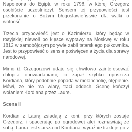
Napoleona do Egiptu w roku 1798, w której Grzegorz
osobiście uczestniczył. Sensem tej przypowieści jest
przekonanie o Bożym błogosławieństwie dla walki o
wolność.
Trzecia przypowieść jest o Kazimierzu, który będąc w
rosyjskiej niewoli po klęsce wyprawy na Moskwę w roku
1812 w samobójczym porywie zabił tatarskiego pułkownika.
Jest to przypowieść o sensie poświęcenia życia dla sprawy
narodowej.
Mimo iż Grzegorzowi udaje się chwilowo zainteresować
chłopca opowiadaniami, to zapał szybko opuszcza
Kordiana, który podobnie popada w melancholię, otępienie.
Mówi, że nie ma wiary, traci oddech. Scenę kończył
wołaniem Kordiana przez Laurę.
Scena II
Kordian z Laurą zsiadają z koni, przy których zostaje
Grzegorz, i spacerując po ogrodowej alei rozmawiają ze
sobą. Laura jest starsza od Kordiana, wyraźnie traktuje go z