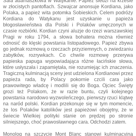
Sala adamaszkowa w Watykanie. Papież siedzi na krześle
w złocistych pantoflach. Szwajcar anonsuje Kordiana, jako
Polaka, a papież wita potomka Sobieskich. Celem podróży
Kordiana do Watykanu jest uzyskanie u papieża
błogosławieństwa dla Polski i Polaków umęczonych w
czasie rozbiórki. Kordian czyni aluzje do rzezi warszawskiej
Pragi w roku 1794, a słowa bohatera można również
odnosić do klęski powstania listopadowego. Papież zbywa
go jednak rozmową o rzeczach przyziemnych, o zwiedzaniu
zabytków, rozrywkach. Co chwile rozmowę przerywa
papieska papuga wypowiadająca różne łacińskie słowa,
które usłyszała i zapamiętała, nie rozumiejąc ich znaczenia.
Tragiczną kulminacją sceny jest udzielona Kordianowi przez
papieża rada, by Polacy pokornie czcili cara jako
prawowitego władcę i modlili się do Boga. Ojciec Święty
grozi też Polakom, że w razie buntu, czyli kolejnego
powstania narodowo wyzwoleńczego, pierwszy rzuci klątwę
na naród polski. Kordian przekonuje się w tym momencie,
że los Polaków katolików jest papieżowi obojętny, że w
świecie Wielkiej polityki stanie on prędzej po stronie
silniejszego, choć prawosławnego cara. Odchodzi zatem.
Monolog na szczycie Mont Blanc stanowi kulminacyjną