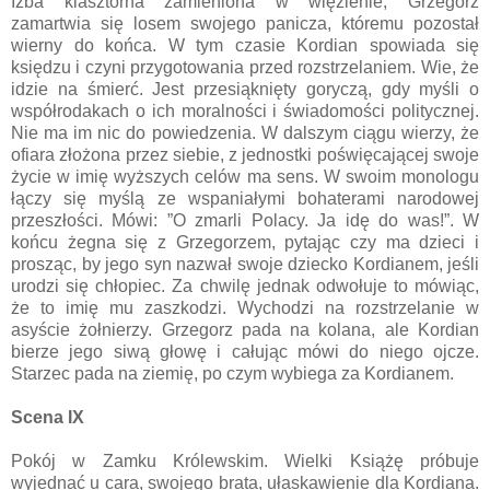
Izba klasztorna zamieniona w więzienie, Grzegorz
zamartwia się losem swojego panicza, któremu pozostał
wierny do końca. W tym czasie Kordian spowiada się
księdzu i czyni przygotowania przed rozstrzelaniem. Wie, że
idzie na śmierć. Jest przesiąknięty goryczą, gdy myśli o
współrodakach o ich moralności i świadomości politycznej.
Nie ma im nic do powiedzenia. W dalszym ciągu wierzy, że
ofiara złożona przez siebie, z jednostki poświęcającej swoje
życie w imię wyższych celów ma sens. W swoim monologu
łączy się myślą ze wspaniałymi bohaterami narodowej
przeszłości. Mówi: ”O zmarli Polacy. Ja idę do was!”. W
końcu żegna się z Grzegorzem, pytając czy ma dzieci i
prosząc, by jego syn nazwał swoje dziecko Kordianem, jeśli
urodzi się chłopiec. Za chwilę jednak odwołuje to mówiąc,
że to imię mu zaszkodzi. Wychodzi na rozstrzelanie w
asyście żołnierzy. Grzegorz pada na kolana, ale Kordian
bierze jego siwą głowę i całując mówi do niego ojcze.
Starzec pada na ziemię, po czym wybiega za Kordianem.
Scena IX
Pokój w Zamku Królewskim. Wielki Książę próbuje
wyjednać u cara, swojego brata, ułaskawienie dla Kordiana.