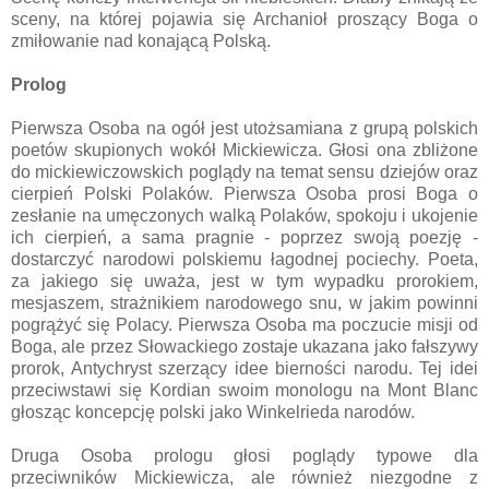
sceny, na której pojawia się Archanioł proszący Boga o
zmiłowanie nad konającą Polską.
Prolog
Pierwsza Osoba na ogół jest utożsamiana z grupą polskich
poetów skupionych wokół Mickiewicza. Głosi ona zbliżone
do mickiewiczowskich poglądy na temat sensu dziejów oraz
cierpień Polski Polaków. Pierwsza Osoba prosi Boga o
zesłanie na umęczonych walką Polaków, spokoju i ukojenie
ich cierpień, a sama pragnie - poprzez swoją poezję -
dostarczyć narodowi polskiemu łagodnej pociechy. Poeta,
za jakiego się uważa, jest w tym wypadku prorokiem,
mesjaszem, strażnikiem narodowego snu, w jakim powinni
pogrążyć się Polacy. Pierwsza Osoba ma poczucie misji od
Boga, ale przez Słowackiego zostaje ukazana jako fałszywy
prorok, Antychryst szerzący idee bierności narodu. Tej idei
przeciwstawi się Kordian swoim monologu na Mont Blanc
głosząc koncepcję polski jako Winkelrieda narodów.
Druga Osoba prologu głosi poglądy typowe dla
przeciwników Mickiewicza, ale również niezgodne z