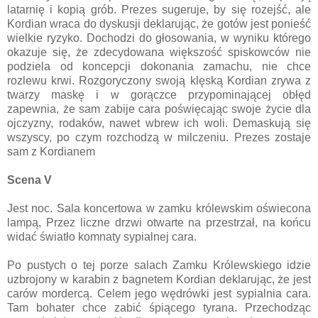
latarnię i kopią grób. Prezes sugeruje, by się rozejść, ale
Kordian wraca do dyskusji deklarując, że gotów jest ponieść
wielkie ryzyko. Dochodzi do głosowania, w wyniku którego
okazuje się, że zdecydowana większość spiskowców nie
podziela od koncepcji dokonania zamachu, nie chce
rozlewu krwi. Rozgoryczony swoją klęską Kordian zrywa z
twarzy maskę i w gorączce przypominającej obłęd
zapewnia, że sam zabije cara poświęcając swoje życie dla
ojczyzny, rodaków, nawet wbrew ich woli. Demaskują się
wszyscy, po czym rozchodzą w milczeniu. Prezes zostaje
sam z Kordianem
Scena V
Jest noc. Sala koncertowa w zamku królewskim oświecona
lampą, Przez liczne drzwi otwarte na przestrzał, na końcu
widać światło komnaty sypialnej cara.
Po pustych o tej porze salach Zamku Królewskiego idzie
uzbrojony w karabin z bagnetem Kordian deklarując, że jest
carów mordercą. Celem jego wędrówki jest sypialnia cara.
Tam bohater chce zabić śpiącego tyrana. Przechodząc