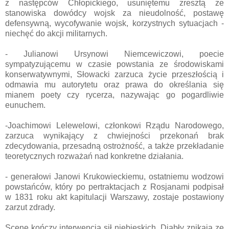
z następców Chłopickiego, usuniętemu zresztą ze
stanowiska dowódcy wojsk za nieudolność, postawę
defensywną, wycofywanie wojsk, korzystnych sytuacjach -
niechęć do akcji militarnych.
- Julianowi Ursynowi Niemcewiczowi, poecie
sympatyzującemu w czasie powstania ze środowiskami
konserwatywnymi, Słowacki zarzuca życie przeszłością i
odmawia mu autorytetu oraz prawa do określania się
mianem poety czy rycerza, nazywając go pogardliwie
eunuchem.
-Joachimowi Lelewelowi, członkowi Rządu Narodowego,
zarzuca wynikający z chwiejności przekonań brak
zdecydowania, przesadną ostrożność, a także przekładanie
teoretycznych rozważań nad konkretne działania.
- generałowi Janowi Krukowieckiemu, ostatniemu wodzowi
powstańców, który po pertraktacjach z Rosjanami podpisał
w 1831 roku akt kapitulacji Warszawy, zostaje postawiony
zarzut zdrady.
Scenę kończy interwencja sił niebieskich. Diabły znikają ze