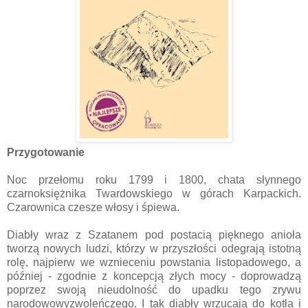
Przygotowanie
Noc przełomu roku 1799 i 1800, chata słynnego
czarnoksiężnika Twardowskiego w górach Karpackich.
Czarownica czesze włosy i śpiewa.
Diabły wraz z Szatanem pod postacią pięknego anioła
tworzą nowych ludzi, którzy w przyszłości odegrają istotną
rolę, najpierw we wznieceniu powstania listopadowego, a
później - zgodnie z koncepcją złych mocy - doprowadzą
poprzez swoją nieudolność do upadku tego zrywu
narodowowyzwoleńczego. I tak diabły wrzucają do kotła i