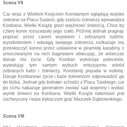
Scena VII
Car wraz z Wielkim Księciem Konstantym oglądają wojsko
zebrane na Placu Saskim, gdy sześciu żołnierzy wprowadza
Kordiana. Wielki Książę grozi więźniowi śmiercią. Chce by
cztery konie rozszarpały jego ciało. Później jednak pragnąc
popisać przez carem wojskiem i zebranymi ludźmi,
wyszkoleniem i odwagą swojego żołnierza, rozkazuje mu
przeskoczyć konno przez ustawione w piramidę karabiny z
umocowanymi na nich bagnetami obiecując, że wówczas
daruje mu życie. Gdy Kordian wykonuje polecenie,
wywołując tym samym wybuch entuzjazmu wśród
zebranych ludzi i żołnierzy, Konstanty popada w euforię.
Daruje Kordianowi życie i każe żołnierzom odprowadzić go
do łóżka. Jednak gdy bohater schodzi z Placu Saskiego, car
po cichu nakazuje generałom zwołać sąd wojenny i wydać
wyrok śmierci na Kordiana. Wielki Książe natomiast jest
zachwycony i każe trębaczom grać Mazurek Dąbrowskiego.
Scena VIII