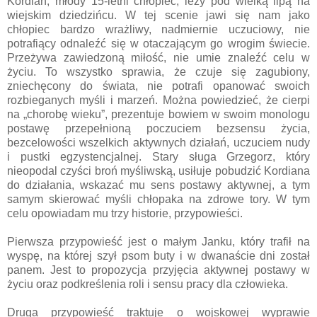
Kordian, młody 15-letni chłopiec, leży pod wielką lipą na
wiejskim dziedzińcu. W tej scenie jawi się nam jako
chłopiec bardzo wrażliwy, nadmiernie uczuciowy, nie
potrafiący odnaleźć się w otaczającym go wrogim świecie.
Przeżywa zawiedzoną miłość, nie umie znaleźć celu w
życiu. To wszystko sprawia, że czuje się zagubiony,
zniechęcony do świata, nie potrafi opanować swoich
rozbieganych myśli i marzeń. Można powiedzieć, że cierpi
na „chorobę wieku”, prezentuje bowiem w swoim monologu
postawę przepełnioną poczuciem bezsensu życia,
bezcelowości wszelkich aktywnych działań, uczuciem nudy
i pustki egzystencjalnej. Stary sługa Grzegorz, który
nieopodal czyści broń myśliwską, usiłuje pobudzić Kordiana
do działania, wskazać mu sens postawy aktywnej, a tym
samym skierować myśli chłopaka na zdrowe tory. W tym
celu opowiadam mu trzy historie, przypowieści.
Pierwsza przypowieść jest o małym Janku, który trafił na
wyspę, na której szył psom buty i w dwanaście dni został
panem. Jest to propozycja przyjęcia aktywnej postawy w
życiu oraz podkreślenia roli i sensu pracy dla człowieka.
Druga przypowieść traktuje o wojskowej wyprawie