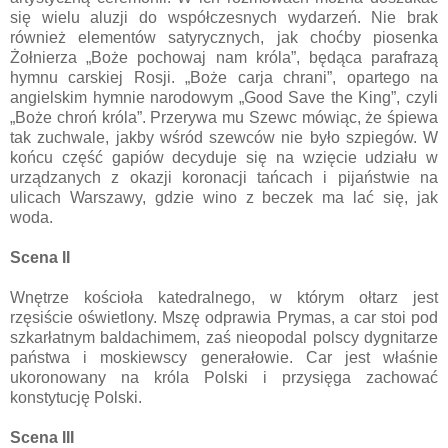
się wielu aluzji do współczesnych wydarzeń. Nie brak
również elementów satyrycznych, jak choćby piosenka
Żołnierza „Boże pochowaj nam króla”, będąca parafrazą
hymnu carskiej Rosji. „Boże carja chrani”, opartego na
angielskim hymnie narodowym „Good Save the King”, czyli
„Boże chroń króla”. Przerywa mu Szewc mówiąc, że śpiewa
tak zuchwale, jakby wśród szewców nie było szpiegów. W
końcu część gapiów decyduje się na wzięcie udziału w
urządzanych z okazji koronacji tańcach i pijaństwie na
ulicach Warszawy, gdzie wino z beczek ma lać się, jak
woda.
Scena II
Wnętrze kościoła katedralnego, w którym ołtarz jest
rzęsiście oświetlony. Mszę odprawia Prymas, a car stoi pod
szkarłatnym baldachimem, zaś nieopodal polscy dygnitarze
państwa i moskiewscy generałowie. Car jest właśnie
ukoronowany na króla Polski i przysięga zachować
konstytucję Polski.
Scena III