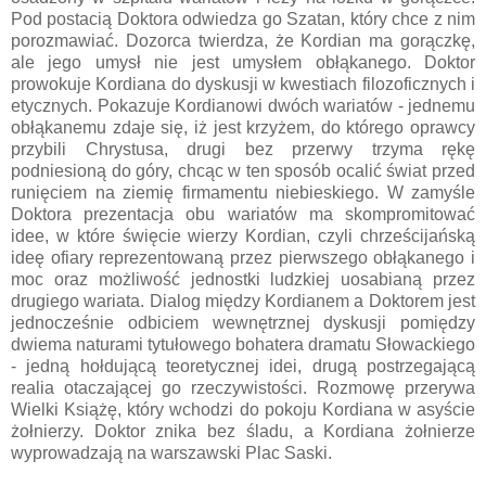
Pod postacią Doktora odwiedza go Szatan, który chce z nim
porozmawiać. Dozorca twierdza, że Kordian ma gorączkę,
ale jego umysł nie jest umysłem obłąkanego. Doktor
prowokuje Kordiana do dyskusji w kwestiach filozoficznych i
etycznych. Pokazuje Kordianowi dwóch wariatów - jednemu
obłąkanemu zdaje się, iż jest krzyżem, do którego oprawcy
przybili Chrystusa, drugi bez przerwy trzyma rękę
podniesioną do góry, chcąc w ten sposób ocalić świat przed
runięciem na ziemię firmamentu niebieskiego. W zamyśle
Doktora prezentacja obu wariatów ma skompromitować
idee, w które święcie wierzy Kordian, czyli chrześcijańską
ideę ofiary reprezentowaną przez pierwszego obłąkanego i
moc oraz możliwość jednostki ludzkiej uosabianą przez
drugiego wariata. Dialog między Kordianem a Doktorem jest
jednocześnie odbiciem wewnętrznej dyskusji pomiędzy
dwiema naturami tytułowego bohatera dramatu Słowackiego
- jedną hołdującą teoretycznej idei, drugą postrzegającą
realia otaczającej go rzeczywistości. Rozmowę przerywa
Wielki Książę, który wchodzi do pokoju Kordiana w asyście
żołnierzy. Doktor znika bez śladu, a Kordiana żołnierze
wyprowadzają na warszawski Plac Saski.