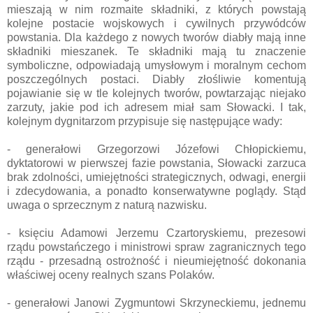
mieszają w nim rozmaite składniki, z których powstają
kolejne postacie wojskowych i cywilnych przywódców
powstania. Dla każdego z nowych tworów diabły mają inne
składniki mieszanek. Te składniki mają tu znaczenie
symboliczne, odpowiadają umysłowym i moralnym cechom
poszczególnych postaci. Diabły złośliwie komentują
pojawianie się w tle kolejnych tworów, powtarzając niejako
zarzuty, jakie pod ich adresem miał sam Słowacki. I tak,
kolejnym dygnitarzom przypisuje się następujące wady:
- generałowi Grzegorzowi Józefowi Chłopickiemu,
dyktatorowi w pierwszej fazie powstania, Słowacki zarzuca
brak zdolności, umiejętności strategicznych, odwagi, energii
i zdecydowania, a ponadto konserwatywne poglądy. Stąd
uwaga o sprzecznym z naturą nazwisku.
- księciu Adamowi Jerzemu Czartoryskiemu, prezesowi
rządu powstańczego i ministrowi spraw zagranicznych tego
rządu - przesadną ostrożność i nieumiejętność dokonania
właściwej oceny realnych szans Polaków.
- generałowi Janowi Zygmuntowi Skrzyneckiemu, jednemu