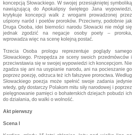
koncepcją Słowackiego. W swojej przesiąkniętej symboliką
nawiązującą do Apokalipsy świętego Jana wypowiedzi,
krytykuje koncepcji walk z wrogami prowadzonej przez
uśpiony naród i poetów proroków. Przeciwny, podobnie jak
Druga Osoba, idei bierności narodu Słowacki nie mógł się
jednak zgodzić na negacje osoby poety – proroka,
wprowadza więc na scenę kolejną postać.
Trzecia Osoba prologu reprezentuje poglądy samego
Słowackiego. Przepędza ze sceny swoich przedmówców i
przeciwstawia się w swojej wypowiedzi ich koncepcjom. Nie
zgadza się ani na usypianie narodu, ani na pocieszanie go
poprzez poezję, odrzuca też ich fałszywe proroctwa. Według
Słowackiego poezja może spełnić swoje zadania jedynie
wtedy, gdy dostarczy Polakom mitu siły narodowej i poprzez
pielęgnowanie pamięci o bohaterskich dziejach pobudzi ich
do działania, do walki o wolność.
Akt pierwszy
Scena I