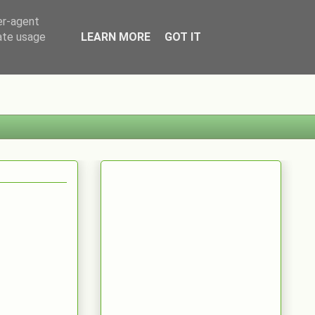
er-agent
rate usage
LEARN MORE
GOT IT