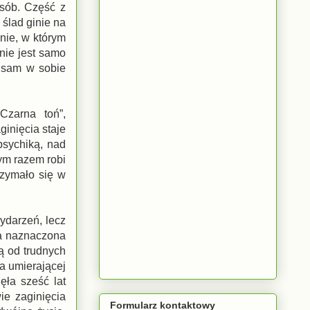
sób. Część z
 ślad ginie na
nie, w którym
nie jest samo
ę sam w sobie
Czarna toń”,
ginięcia staje
psychiką, nad
tym razem robi
rzymało się w
ydarzeń, lecz
ta naznaczona
ą od trudnych
la umierającej
ęła sześć lat
ie zaginięcia
Formularz kontaktowy