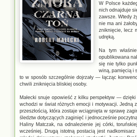
W Polsce każdeg
nich odnajduje si
zawsze. Wtedy ży
nie ma ani żałoby
zniknięcie, lecz
udręką.
Na tym właśnie
opublikowana nakł
się nie tylko pun
winą, pamięcią i 
to w sposób szczególnie dojrzały — łącząc konwencję
chwili zniknięcia bliskiej osoby.
Małecki snuje opowieść z kilku perspektyw — dzięki 
wchodzi w świat różnych emocji i motywacji. Jedną 
przeszłością, która zostaje wciągnięta w sprawę zag
śledztw dotyczących zaginięć i jednocześnie poczytną 
Haliny Matczak, na odnalezienie jej córki, toruński
wcześniej. Drugą istotną postacią jest nadkomisar