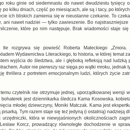
o roku ginie od siedemnastu do nawet dwudziestu tysięcy o
ę po kilku dniach, część po miesiącach, ale są i tacy, po których
cie ich bliskich zamienia się w nieustanne czekanie. To czeka
, ani nawet nadziei — tylko zawieszenie. Bo najstraszniejsze 
 milczenie, które po nim następuje. Brak wiadomości staje si
 tle rozgrywa się powieść Roberta Małeckiego „Zmora. 
adem Wydawnictwa Literackiego, to historia, w której temat za
ktem wyjścia do śledztwa, ale i głęboką refleksją nad ludzką 
strachem. Autor nie pierwszy raz sięga po wątki mroku, jednak 
 thrillera z portretem emocjonalnym ludzi, których życie zat
temu czytelnik nie otrzymuje jednej, uporządkowanej wersji w
z bohaterek jest dziennikarka śledcza Kama Kosowska, kobie
inięcia młodej dziewczyny, Moniki Matczak. Kama jest ekspertk
pisarką. Tym razem staje się też jedyną (i ostatnią) nadzieją d
ej urzędniczki, która w niewyjaśnionych okolicznościach zagin
z Lesław Korcz, prowadzący równoległe dochodzenie w spraw