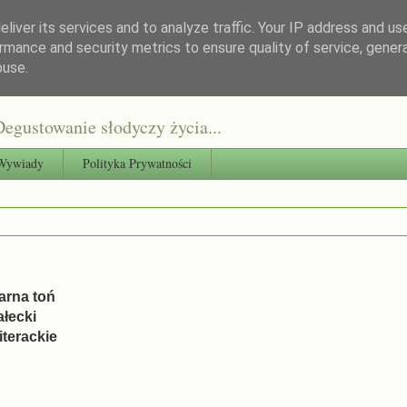
liver its services and to analyze traffic. Your IP address and us
rmance and security metrics to ensure quality of service, gene
buse.
egustowanie słodyczy życia...
Wywiady
Polityka Prywatności
arna toń
ałecki
terackie