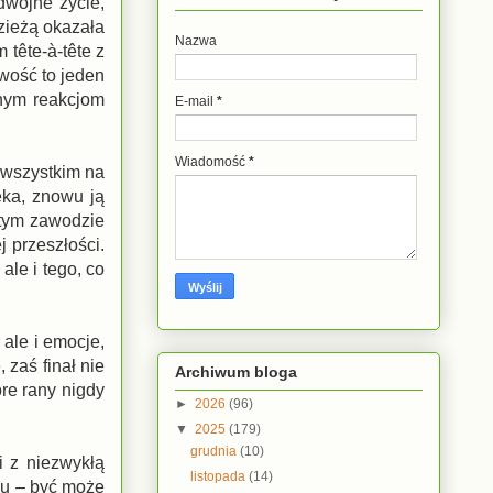
dwójne życie,
zieżą okazała
Nazwa
 tête-à-tête z
owość to jeden
żnym reakcjom
E-mail
*
Wiadomość
*
 wszystkim na
eka, znowu ją
 tym zawodzie
j przeszłości.
le i tego, co
 ale i emocje,
 zaś finał nie
Archiwum bloga
óre rany nigdy
►
2026
(96)
▼
2025
(179)
grudnia
(10)
i z niezwykłą
listopada
(14)
ku – być może