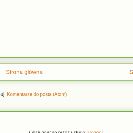
Strona główna
S
uj:
Komentarze do posta (Atom)
Obsługiwane przez usługę
Blogger
.