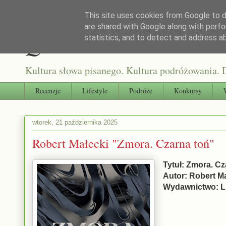
This site uses cookies from Google to de
are shared with Google along with perfo
Qultura słowa
statistics, and to detect and address a
Kultura słowa pisanego. Kultura podróżowania. D
Recenzje
Lifestyle
Podróże
Konkursy
wtorek, 21 października 2025
Robert Małecki "Zmora. Czarna toń"
Tytuł: Zmora. Cz
Autor: Robert M
Wydawnictwo: Li