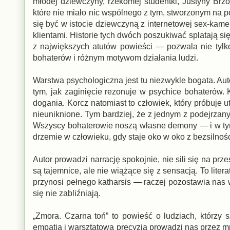
młodej dziewczyny, rzekomej studentki, Justyny Brz
które nie miało nic wspólnego z tym, stworzonym na 
się być w istocie dziewczyną z internetowej sex-kamer
klientami. Historie tych dwóch poszukiwać splatają si
z największych atutów powieści — pozwala nie tylko 
bohaterów i różnym motywom działania ludzi.
Warstwa psychologiczna jest tu niezwykle bogata. Aut
tym, jak zaginięcie rezonuje w psychice bohaterów.
dogania. Korcz natomiast to człowiek, który próbuj
nieuniknione. Tym bardziej, że z jednym z podejrzany
Wszyscy bohaterowie noszą własne demony — i w tym se
drzemie w człowieku, gdy staje oko w oko z bezsilnośc
Autor prowadzi narrację spokojnie, nie sili się na prz
są tajemnice, ale nie wiążące się z sensacją. To litera
przynosi pełnego katharsis — raczej pozostawia nas w 
się nie zabliźniają.
„Zmora. Czarna toń” to powieść o ludziach, którzy 
empatią i warsztatową precyzją prowadzi nas przez m