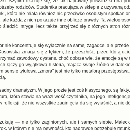
ózki. Szybko okazuje się, że tak naprawdę prowadziła ona po
potrzeby rodziców. Studentka pracująca w sklepie z używaną od
ki, która nie miała również nic przeciwko osobistym spotkaniom
ę, ale każda z nich pokazuje inne oblicze prawdy. Ta wielogłos
śledzić intrygę, lecz także przyjrzeć się z różnych stron ró
or nie koncentruje się wyłącznie na samej zagadce, ale przede
 Kosowska zmaga się z lękiem, że przeszłość, przed którą uci
e utrzymać zawodowy dystans, choć dobrze wie, że emocje są w
ch łączy go wyjątkowa historia, mająca swoje źródło w dalekie
nsie tytułowa „zmora” jest nie tylko metaforą przestępstwa, a
ią.
esadny dramatyzm. W jego prozie jest coś klasycznego, są fakty,
tura, która stawia na wrażliwość czytelnika, na jego inteligencję,
refleksji, że nie wszystkie zaginięcia da się wyjaśnić, a niekt
szukają — nie tylko zaginionych, ale i samych siebie. Małeck
rok, w którym nie ma pewności, kto naprawdę potrzebuje ratun