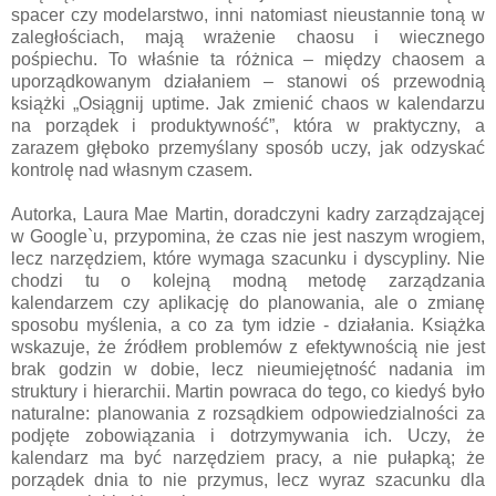
spacer czy modelarstwo, inni natomiast nieustannie toną w
zaległościach, mają wrażenie chaosu i wiecznego
pośpiechu. To właśnie ta różnica – między chaosem a
uporządkowanym działaniem – stanowi oś przewodnią
książki „Osiągnij uptime. Jak zmienić chaos w kalendarzu
na porządek i produktywność”, która w praktyczny, a
zarazem głęboko przemyślany sposób uczy, jak odzyskać
kontrolę nad własnym czasem.
Autorka, Laura Mae Martin, doradczyni kadry zarządzającej
w Google`u, przypomina, że czas nie jest naszym wrogiem,
lecz narzędziem, które wymaga szacunku i dyscypliny. Nie
chodzi tu o kolejną modną metodę zarządzania
kalendarzem czy aplikację do planowania, ale o zmianę
sposobu myślenia, a co za tym idzie - działania. Książka
wskazuje, że źródłem problemów z efektywnością nie jest
brak godzin w dobie, lecz nieumiejętność nadania im
struktury i hierarchii. Martin powraca do tego, co kiedyś było
naturalne: planowania z rozsądkiem odpowiedzialności za
podjęte zobowiązania i dotrzymywania ich. Uczy, że
kalendarz ma być narzędziem pracy, a nie pułapką; że
porządek dnia to nie przymus, lecz wyraz szacunku dla