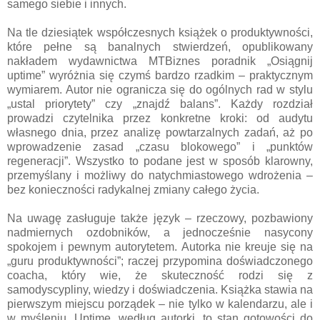
samego siebie i innych.
Na tle dziesiątek współczesnych książek o produktywności,
które pełne są banalnych stwierdzeń, opublikowany
nakładem wydawnictwa MTBiznes poradnik „Osiągnij
uptime” wyróżnia się czymś bardzo rzadkim – praktycznym
wymiarem. Autor nie ogranicza się do ogólnych rad w stylu
„ustal priorytety” czy „znajdź balans”. Każdy rozdział
prowadzi czytelnika przez konkretne kroki: od audytu
własnego dnia, przez analizę powtarzalnych zadań, aż po
wprowadzenie zasad „czasu blokowego” i „punktów
regeneracji”. Wszystko to podane jest w sposób klarowny,
przemyślany i możliwy do natychmiastowego wdrożenia –
bez konieczności radykalnej zmiany całego życia.
Na uwagę zasługuje także język – rzeczowy, pozbawiony
nadmiernych ozdobników, a jednocześnie nasycony
spokojem i pewnym autorytetem. Autorka nie kreuje się na
„guru produktywności”; raczej przypomina doświadczonego
coacha, który wie, że skuteczność rodzi się z
samodyscypliny, wiedzy i doświadczenia. Książka stawia na
pierwszym miejscu porządek – nie tylko w kalendarzu, ale i
w myśleniu. Uptime, według autorki, to stan gotowości do