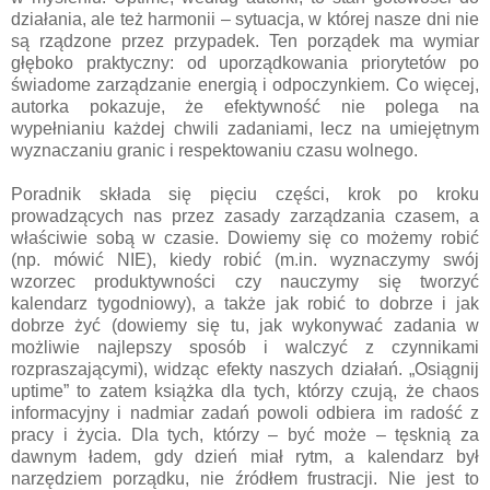
działania, ale też harmonii – sytuacja, w której nasze dni nie
są rządzone przez przypadek. Ten porządek ma wymiar
głęboko praktyczny: od uporządkowania priorytetów po
świadome zarządzanie energią i odpoczynkiem. Co więcej,
autorka pokazuje, że efektywność nie polega na
wypełnianiu każdej chwili zadaniami, lecz na umiejętnym
wyznaczaniu granic i respektowaniu czasu wolnego.
Poradnik składa się pięciu części, krok po kroku
prowadzących nas przez zasady zarządzania czasem, a
właściwie sobą w czasie. Dowiemy się co możemy robić
(np. mówić NIE), kiedy robić (m.in. wyznaczymy swój
wzorzec produktywności czy nauczymy się tworzyć
kalendarz tygodniowy), a także jak robić to dobrze i jak
dobrze żyć (dowiemy się tu, jak wykonywać zadania w
możliwie najlepszy sposób i walczyć z czynnikami
rozpraszającymi), widząc efekty naszych działań. „Osiągnij
uptime” to zatem książka dla tych, którzy czują, że chaos
informacyjny i nadmiar zadań powoli odbiera im radość z
pracy i życia. Dla tych, którzy – być może – tęsknią za
dawnym ładem, gdy dzień miał rytm, a kalendarz był
narzędziem porządku, nie źródłem frustracji. Nie jest to