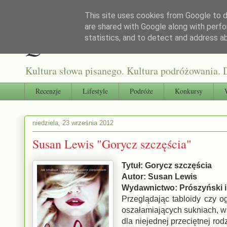
This site uses cookies from Google to de
are shared with Google along with perfo
Qultura słowa
statistics, and to detect and address a
Kultura słowa pisanego. Kultura podróżowania. D
Recenzje
Lifestyle
Podróże
Konkursy
niedziela, 23 września 2012
Susan Lewis "Gorycz szczęścia"
Tytuł: Gorycz szczęścia
Autor: Susan Lewis
Wydawnictwo: Prószyński i
Przeglądając tabloidy czy o
oszałamiających sukniach, w
dla niejednej przeciętnej ro