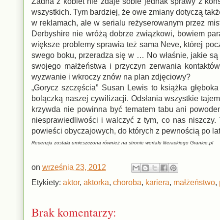
Żadna z kobiet nie zdaje sobie jednak sprawy z kons
wszystkich. Tym bardziej, że owe zmiany dotyczą także
w reklamach, ale w serialu reżyserowanym przez mist
Derbyshire nie wróżą dobrze związkowi, bowiem para
większe problemy sprawia też sama Neve, której pocz
swego boku, przeradza się w … No właśnie, jakie s
swojego małżeństwa i przyczyn zerwania kontaktów 
wyzwanie i wkroczy znów na plan zdjęciowy?
„Gorycz szczęścia” Susan Lewis to książka głęboka
bolączką naszej cywilizacji. Odsłania wszystkie taje
krzywda nie powinna być tematem tabu ani powodem,
niesprawiedliwości i walczyć z tym, co nas niszczy
powieści obyczajowych, do których z pewnością po la
Recenzja została umieszczona również na stronie wortalu literackiego Granice.pl
on
września 23, 2012
Etykiety:
aktor
,
aktorka
,
choroba
,
kariera
,
małżeństwo
,
Brak komentarzy: