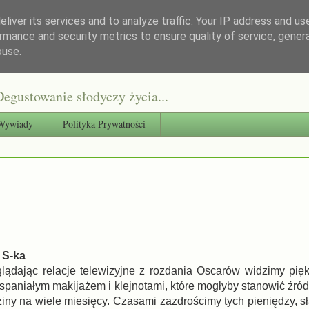
liver its services and to analyze traffic. Your IP address and us
rmance and security metrics to ensure quality of service, gene
buse.
egustowanie słodyczy życia...
Wywiady
Polityka Prywatności
 S-ka
glądając relacje telewizyjne z rozdania Oscarów widzimy pię
spaniałym makijażem i klejnotami, które mogłyby stanowić źród
dziny na wiele miesięcy. Czasami zazdrościmy tych pieniędzy, s