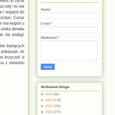
ieni to życie
 rolę i to nie
Nazwa
e i wyjazd do
ozstać. Coraz
ie ma kogoś u
E-mail
*
 unika tematu
je się podjąć
Wiadomość
*
atów będących
 pokazuje, że
no krzyczeć o
na z niewielu
Archiwum bloga
►
2026
(96)
►
2025
(179)
►
2024
(192)
►
2023
(274)