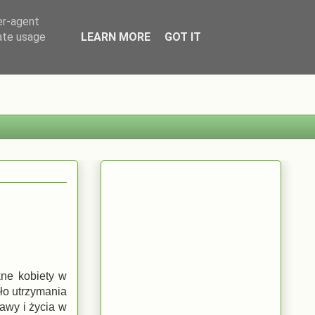
er-agent
rate usage
LEARN MORE
GOT IT
kne kobiety w
ło utrzymania
ławy i życia w