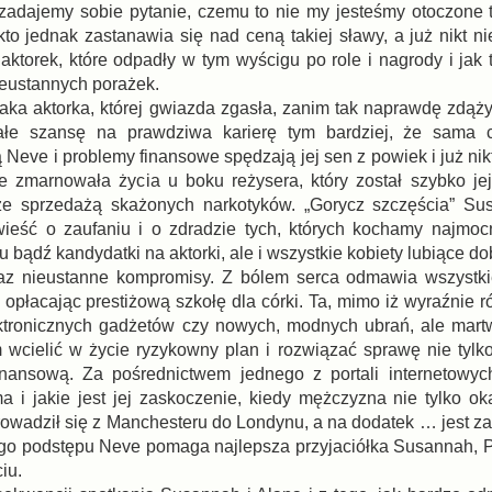
o zadajemy sobie pytanie, czemu to nie my jesteśmy otoczone t
to jednak zastanawia się nad ceną takiej sławy, a już nikt ni
h aktorek, które odpadły w tym wyścigu po role i nagrody i ja
ieustannych porażek.
aka aktorka, której gwiazda zgasła, zanim tak naprawdę zdąży
ałe szansę na prawdziwa karierę tym bardziej, że sama c
ą Neve i problemy finansowe spędzają jej sen z powiek i już nik
ie zmarnowała życia u boku reżysera, który został szybko j
ze sprzedażą skażonych narkotyków. „Gorycz szczęścia” Sus
wieść o zaufaniu i o zdradzie tych, których kochamy najmoc
u bądź kandydatki na aktorki, ale i wszystkie kobiety lubiące dob
az nieustanne kompromisy. Z bólem serca odmawia wszystkie
 opłacając prestiżową szkołę dla córki. Ta, mimo iż wyraźnie ró
ektronicznych gadżetów czy nowych, modnych ubrań, ale mart
 wcielić w życie ryzykowny plan i rozwiązać sprawę nie tylko
 finansową. Za pośrednictwem jednego z portali internetowy
i jakie jest jej zaskoczenie, kiedy mężczyzna nie tylko ok
owadził się z Manchesteru do Londynu, a na dodatek … jest z
go podstępu Neve pomaga najlepsza przyjaciółka Susannah, P
iu.