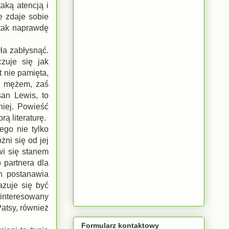
aką atencją i
e zdaje sobie
k tak naprawdę
ła zabłysnąć.
zuje się jak
t nie pamięta,
ej mężem, zaś
an Lewis, to
niej. Powieść
rą literaturę.
go nie tylko
żni się od jej
wi się stanem
 partnera dla
ch postanawia
azuje się być
ainteresowany
atsy, również
Formularz kontaktowy