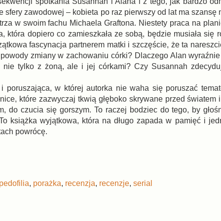
ekwencji spotkania Susannah i Alana i z tego, jak bardzo odm
 sfery zawodowej – kobieta po raz pierwszy od lat ma szansę na
rza w swoim fachu Michaela Graftona. Niestety praca na plani
, która dopiero co zamieszkała ze sobą, będzie musiała się r
ątkowa fascynacja partnerem matki i szczęście, że ta nareszc
ą powody zmiany w zachowaniu córki? Dlaczego Alan wyraźnie
nie tylko z żoną, ale i jej córkami? Czy Susannah zdecydu
 i poruszająca, w której autorka nie waha się poruszać tem
mnice, które zazwyczaj tkwią głęboko skrywane przed światem i
 do czucia się gorszym. To raczej bodziec do tego, by głoś
. To książka wyjątkowa, która na długo zapada w pamięć i jed
tach powrócę.
pedofilia
,
porażka
,
recenzja
,
recenzje
,
serial