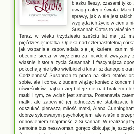
blasku fleszy, czasami tylk
uwagą całego świata. Mało k
sprawy, jak wiele jest takic
wygląda ich życie w cieniu n
Susannah Cates to właśnie t
Teraz, w wieku trzydziestu sześciu lat ma już m
pięćdziesięciolatka. Opieka nad czternastoletnią córk
jak wspaniale zapowiadała się jej kariera, zanim n
obecnie siedzi w więzieniu za incydent związany 
właśnie historia życia Susannah i fascynująca opo
pokochają nie tylko wielbicielki kina i szklanego ekran
Codzienność Susannah to praca na kilka etatów or
sobie, ale i córce, z trudem wiążąc koniec z końcem i
rówieśników, najbardziej boleje nie nad brakiem el
matki i tym, że wciąż jest smutna. Postanawia zatem
matki, ale zapewnić jej jednocześnie stabilizacje
odszukać pierwszą miłość matki, Alana Cunninghama 
dobrze sytuowanym psychologiem, ale właśnie przepr
odnowieniem znajomości z Susannah. W realizacji te
samotna businesswoman, gorąco kibicując jej szczęśc