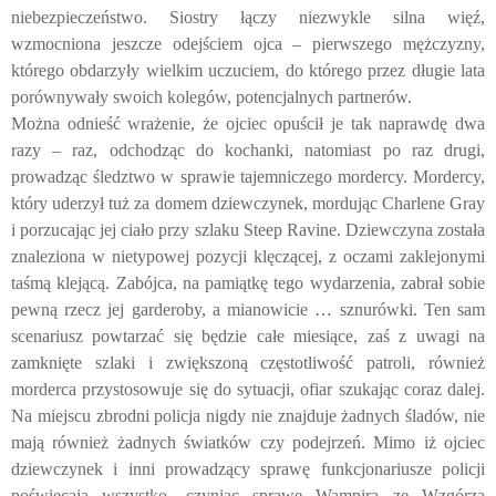
niebezpieczeństwo. Siostry łączy niezwykle silna więź,
wzmocniona jeszcze odejściem ojca – pierwszego mężczyzny,
którego obdarzyły wielkim uczuciem, do którego przez długie lata
porównywały swoich kolegów, potencjalnych partnerów.
Można odnieść wrażenie, że ojciec opuścił je tak naprawdę dwa
razy – raz, odchodząc do kochanki, natomiast po raz drugi,
prowadząc śledztwo w sprawie tajemniczego mordercy. Mordercy,
który uderzył tuż za domem dziewczynek, mordując Charlene Gray
i porzucając jej ciało przy szlaku Steep Ravine. Dziewczyna została
znaleziona w nietypowej pozycji klęczącej, z oczami zaklejonymi
taśmą klejącą. Zabójca, na pamiątkę tego wydarzenia, zabrał sobie
pewną rzecz jej garderoby, a mianowicie … sznurówki. Ten sam
scenariusz powtarzać się będzie całe miesiące, zaś z uwagi na
zamknięte szlaki i zwiększoną częstotliwość patroli, również
morderca przystosowuje się do sytuacji, ofiar szukając coraz dalej.
Na miejscu zbrodni policja nigdy nie znajduje żadnych śladów, nie
mają również żadnych światków czy podejrzeń. Mimo iż ojciec
dziewczynek i inni prowadzący sprawę funkcjonariusze policji
poświęcają wszystko, czyniąc sprawę Wampira ze Wzgórza