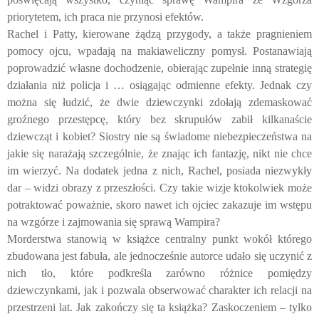
priorytetem, ich praca nie przynosi efektów.
Rachel i Patty, kierowane żądzą przygody, a także pragnieniem
pomocy ojcu, wpadają na makiaweliczny pomysł. Postanawiają
poprowadzić własne dochodzenie, obierając zupełnie inną strategię
działania niż policja i … osiągając odmienne efekty. Jednak czy
można się łudzić, że dwie dziewczynki zdołają zdemaskować
groźnego przestępcę, który bez skrupułów zabił kilkanaście
dziewcząt i kobiet? Siostry nie są świadome niebezpieczeństwa na
jakie się narażają szczególnie, że znając ich fantazję, nikt nie chce
im wierzyć. Na dodatek jedna z nich, Rachel, posiada niezwykły
dar – widzi obrazy z przeszłości. Czy takie wizje ktokolwiek może
potraktować poważnie, skoro nawet ich ojciec zakazuje im wstępu
na wzgórze i zajmowania się sprawą Wampira?
Morderstwa stanowią w książce centralny punkt wokół którego
zbudowana jest fabuła, ale jednocześnie autorce udało się uczynić z
nich tło, które podkreśla zarówno różnice pomiędzy
dziewczynkami, jak i pozwala obserwować charakter ich relacji na
przestrzeni lat. Jak zakończy się ta książka? Zaskoczeniem – tylko