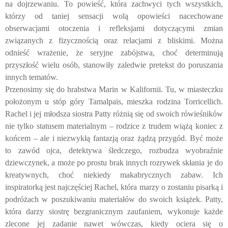
na dojrzewaniu. To powieść, która zachwyci tych wszystkich,
którzy od taniej sensacji wolą opowieści nacechowane
obserwacjami otoczenia i refleksjami dotyczącymi zmian
związanych z fizycznością oraz relacjami z bliskimi. Można
odnieść wrażenie, że seryjne zabójstwa, choć determinują
przyszłość wielu osób, stanowiły zaledwie pretekst do poruszania
innych tematów.
Przenosimy się do hrabstwa Marin w Kalifornii. Tu, w miasteczku
położonym u stóp góry Tamalpais, mieszka rodzina Torricellich.
Rachel i jej młodsza siostra Patty różnią się od swoich rówieśników
nie tylko statusem materialnym – rodzice z trudem wiążą koniec z
końcem – ale i niezwykłą fantazją oraz żądzą przygód. Być może
to zawód ojca, detektywa śledczego, rozbudza wyobraźnie
dziewczynek, a może po prostu brak innych rozrywek skłania je do
kreatywnych, choć niekiedy makabrycznych zabaw. Ich
inspiratorką jest najczęściej Rachel, która marzy o zostaniu pisarką i
podróżach w poszukiwaniu materiałów do swoich książek. Patty,
która darzy siostrę bezgranicznym zaufaniem, wykonuje każde
zlecone jej zadanie nawet wówczas, kiedy ociera się o