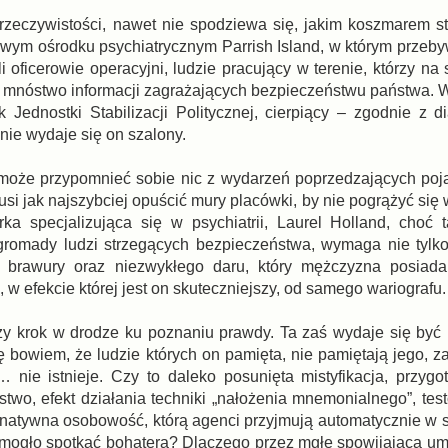
rzeczywistości, nawet nie spodziewa się, jakim koszmarem st
owym ośrodku psychiatrycznym Parrish Island, w którym przeby
i oficerowie operacyjni, ludzie pracujący w terenie, którzy n
i mnóstwo informacji zagrażających bezpieczeństwu państwa. W
ek Jednostki Stabilizacji Politycznej, cierpiący – zgodnie z 
nie wydaje się on szalony.
ie może przypomnieć sobie nic z wydarzeń poprzedzających poj
musi jak najszybciej opuścić mury placówki, by nie pogrążyć się
 specjalizująca się w psychiatrii, Laurel Holland, choć 
gromady ludzi strzegących bezpieczeństwa, wymaga nie tylk
do brawury oraz niezwykłego daru, który mężczyzna posiad
w efekcie której jest on skuteczniejszy, od samego wariografu.
szy krok w drodze ku poznaniu prawdy. Ta zaś wydaje się być 
 bowiem, że ludzie których on pamięta, nie pamiętają jego, 
 nie istnieje. Czy to daleko posunięta mistyfikacja, przyg
o, efekt działania techniki „nałożenia mnemonialnego”, tes
rnatywna osobowość, którą agenci przyjmują automatycznie w sy
mogło spotkać bohatera? Dlaczego przez mgłę spowijającą umy