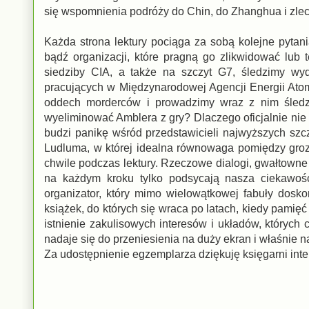
się wspomnienia podróży do Chin, do Zhanghua i zlec
Każda strona lektury pociąga za sobą kolejne pytan
bądź organizacji, które pragną go zlikwidować lu
siedziby CIA, a także na szczyt G7, śledzimy wy
pracujących w Międzynarodowej Agencji Energii Ato
oddech morderców i prowadzimy wraz z nim śled
wyeliminować Amblera z gry? Dlaczego oficjalnie nie i
budzi panikę wśród przedstawicieli najwyższych szc
Ludluma, w której idealna równowaga pomiędzy gro
chwile podczas lektury. Rzeczowe dialogi, gwałtowne
na każdym kroku tylko podsycają nasza ciekawoś
organizator, który mimo wielowątkowej fabuły dosk
książek, do których się wraca po latach, kiedy pami
istnienie zakulisowych interesów i układów, których
nadaje się do przeniesienia na duży ekran i właśnie n
Za udostępnienie egzemplarza dziękuję księgarni int