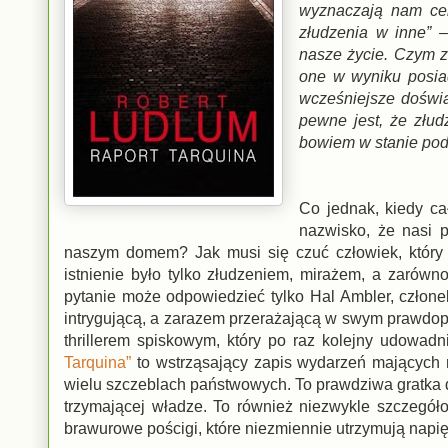
wyznaczają nam cel
złudzenia w inne”
–
nasze życie. Czym z
one w wyniku posia
wcześniejsze doświa
pewne jest, że złud
bowiem w stanie pod
Co jednak, kiedy ca
nazwisko, że nasi p
naszym domem? Jak musi się czuć człowiek, który
istnienie było tylko złudzeniem, mirażem, a zarów
pytanie może odpowiedzieć tylko Hal Ambler, człon
intrygującą, a zarazem przerażającą w swym prawdop
thrillerem spiskowym, który po raz kolejny udowad
Tarquina”
to wstrząsający zapis wydarzeń mających mi
wielu szczeblach państwowych. To prawdziwa gratka d
trzymającej władze. To również niezwykle szczegóło
brawurowe pościgi, które niezmiennie utrzymują napięci