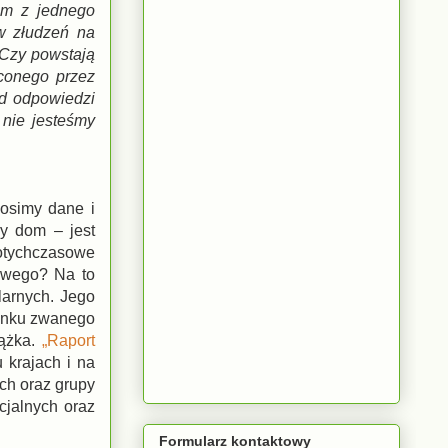
iem z jednego
w złudzeń na
 Czy powstają
łconego przez
od odpowiedzi
 nie jesteśmy
nosimy dane i
ny dom – jest
otychczasowe
ziwego? Na to
larnych. Jego
tunku zwanego
iążka.
„Raport
 krajach i na
ch oraz grupy
cjalnych oraz
Formularz kontaktowy