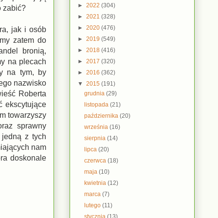
►
2022
(304)
o zabić?
►
2021
(328)
►
2020
(476)
a, jak i osób
►
2019
(549)
damy zatem do
►
2018
(416)
ndel bronią,
my na plecach
►
2017
(320)
y na tym, by
►
2016
(362)
 jego nazwisko
▼
2015
(191)
wieść Roberta
grudnia
(29)
ć ekscytujące
listopada
(21)
am towarzyszy
października
(20)
oraz sprawny
września
(16)
 jedną z tych
sierpnia
(14)
miających nam
lipca
(20)
óra doskonale
czerwca
(18)
maja
(10)
kwietnia
(12)
marca
(7)
lutego
(11)
stycznia
(13)