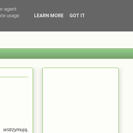
er-agent
rate usage
LEARN MORE
GOT IT
 wstrzymują,