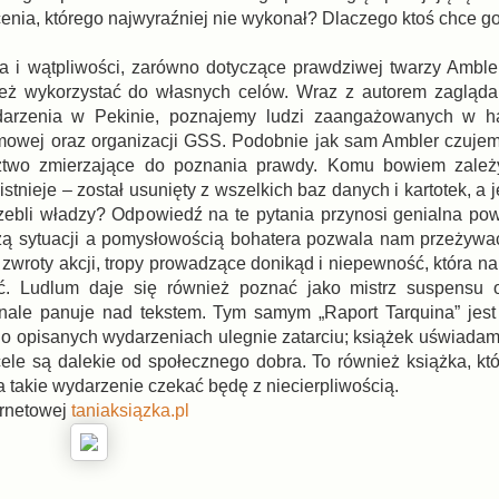
enia, którego najwyraźniej nie wykonał? Dlaczego ktoś chce g
ia i wątpliwości, zarówno dotyczące prawdziwej twarzy Ambler
b też wykorzystać do własnych celów. Wraz z autorem zaglą
darzenia w Pekinie, poznajemy ludzi zaangażowanych w ha
mowej oraz organizacji GSS. Podobnie jak sam Ambler czuje
ztwo zmierzające do poznania prawdy. Komu bowiem zależ
stnieje – został usunięty z wszelkich baz danych i kartotek, a
zebli władzy? Odpowiedź na te pytania przynosi genialna po
zą sytuacji a pomysłowością bohatera pozwala nam przeżywa
 zwroty akcji, tropy prowadzące donikąd i niepewność, która n
ć. Ludlum daje się również poznać jako mistrz suspensu 
onale panuje nad tekstem. Tym samym „Raport Tarquina” jest
ęć o opisanych wydarzeniach ulegnie zatarciu; książek uświada
 cele są dalekie od społecznego dobra. To również książka, kt
a takie wydarzenie czekać będę z niecierpliwością.
ernetowej
taniaksiązka.pl