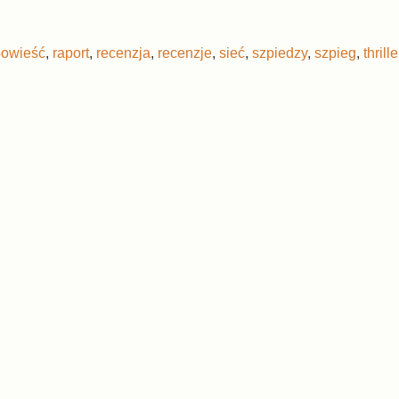
powieść
,
raport
,
recenzja
,
recenzje
,
sieć
,
szpiedzy
,
szpieg
,
thrille