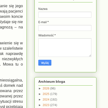
anie się jego
Nazwa
wają pacjenci
a swoim koncie
ydaje się nie
E-mail
*
diagnozą – na
Wiadomość
*
awienie się w
 w szaleństwie
tak naprawdę
o niezwykłych
a. Mowa tu o
nieosiągalna,
Archiwum bloga
zaś domek nad
►
2026
(96)
otowana przez
►
2025
(179)
towanej przez
►
2024
(192)
tuacji stresu
►
2023
(274)
sł przebijają