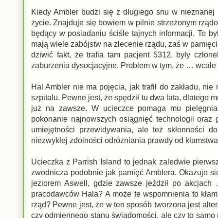
Kiedy Ambler budzi się z długiego snu w nieznanej 
życie. Znajduje się bowiem w pilnie strzeżonym rząd
będący w posiadaniu ściśle tajnych informacji. To byl
mają wiele zabójstw na zlecenie rządu, zaś w pamięc
dziwić fakt, że trafia tam pacjent 5312, były człon
zaburzenia dysocjacyjne. Problem w tym, że … wcale 
Hal Ambler nie ma pojęcia, jak trafił do zakładu, n
szpitalu. Pewne jest, że spędził tu dwa lata, dlatego 
już na zawsze. W ucieczce pomaga mu pielęgniarka
pokonanie najnowszych osiągnięć technologii oraz 
umiejętności przewidywania, ale też skłonności 
niezwykłej zdolności odróżniania prawdy od kłamstwa, 
Ucieczka z Parrish Island to jednak zaledwie pierw
zwodnicza podobnie jak pamięć Amblera. Okazuje się
jeziorem Aswell, gdzie zawsze jeździł po akcjach …
pracodawców Hala? A może te wspomnienia to kłamstw
rząd? Pewne jest, że w ten sposób tworzona jest alte
czy odmiennego stanu świadomości, ale czy to samo 