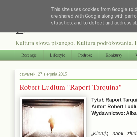
This site uses cookies from Google to de
are shared with Google along with perfo
Qultura słowa
statistics, and to detect and address a
Kultura słowa pisanego. Kultura podróżowania. D
Recenzje
Lifestyle
Podróże
Konkursy
czwartek, 27 sierpnia 2015
Robert Ludlum "Raport Tarquina"
Tytuł: Raport Tarqu
Autor: Robert Lud
Wydawnictwo: Alba
„Kierują nami złu