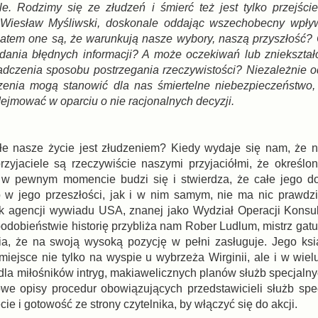
e. Rodzimy się ze złudzeń i śmierć też jest tylko przejśc
Wiesław Myśliwski, doskonale oddając wszechobecny wpły
atem one są, że warunkują nasze wybory, naszą przyszłość?
dania błędnych informacji? A może oczekiwań lub zniekszta
dczenia sposobu postrzegania rzeczywistości? Niezależnie 
zenia mogą stanowić dla nas śmiertelne niebezpieczeństwo,
ejmować w oparciu o nie racjonalnych decyzji.
łe nasze życie jest złudzeniem? Kiedy wydaje się nam, że 
rzyjaciele są rzeczywiście naszymi przyjaciółmi, że określo
 w pewnym momencie budzi się i stwierdza, że całe jego d
no w jego przeszłości, jak i w nim samym, nie ma nic prawd
ek agencji wywiadu USA, znanej jako Wydział Operacji Konsu
odobieństwie historię przybliża nam Rober Ludlum, mistrz ga
nia, że na swoją wysoką pozycję w pełni zasługuje. Jego ks
ejsce nie tylko na wyspie u wybrzeża Wirginii, ale i w wielu
la miłośników intryg, makiawelicznych planów służb specjalny
we opisy procedur obowiązujących przedstawicieli służb spe
e i gotowość ze strony czytelnika, by włączyć się do akcji.