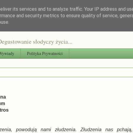
liver its services and to analyze traffic. Your IP address and us
rmance and security metrics to ensure quality of service, gene
buse.
egustowanie słodyczy życia...
Wywiady
Polityka Prywatności
ina
lum
tros
dzenia, powodują nami złudzenia. Złudzenia nas pchają,