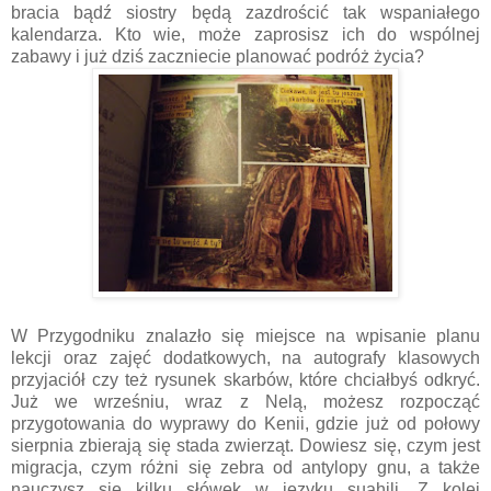
bracia bądź siostry będą zazdrościć tak wspaniałego
kalendarza. Kto wie, może zaprosisz ich do wspólnej
zabawy i już dziś zaczniecie planować podróż życia?
W Przygodniku znalazło się miejsce na wpisanie planu
lekcji oraz zajęć dodatkowych, na autografy klasowych
przyjaciół czy też rysunek skarbów, które chciałbyś odkryć.
Już we wrześniu, wraz z Nelą, możesz rozpocząć
przygotowania do wyprawy do Kenii, gdzie już od połowy
sierpnia zbierają się stada zwierząt. Dowiesz się, czym jest
migracja, czym różni się zebra od antylopy gnu, a także
nauczysz się kilku słówek w języku suahili. Z kolei