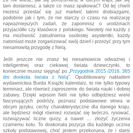
tam dostaniesz, a także co masz spakować? Od tej chwili
możesz przestać się już martwić takimi drobiazgami,
podobnie jak i tym, że nie starczy ci czasu na realizację
najważniejszych zadań, że zapomnisz o urodzinach
przyjaciółki czy klasówce z polskiego. Niestety nie każdy z
ma możliwość zatrudnienia osobistej asystentki, każdy
natomiast może zorganizować swój dzień i przeżyć przy tym
niesamowitą przygodę z Nelą.
Jeśli jeszcze nie znasz tej niesamowicie odważnej i
inteligentnej oraz ciekawej świata dziewczynki, to
koniecznie musisz sięgnąć po
„Przygodnik 2015 /2016. 365
dni dookoła świata z Nelą”
. Opublikowany nakładem
wydawnictwa Burda Książki kalendarz, to nie tylko typowy
terminarz, ale również zaproszenie do świata nauki i dobrej
zabawy. Dzięki wpisom Neli nie tylko odbędziesz wiele
fascynujących podróży, poznasz podstawowe słowa w
obcym języku, cechy charakterystyczne dla danego kraju,
ale będziesz mógł również rozwijać się twórczo, rysować,
rozwiązywać liczne quizy, a nawet … złożyć życzenia
czarnemu kotu. To doskonała pozycja dla każdego ucznia
szkoły podstawowej, choć jestem przekonana, że i starsi