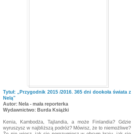
Tytuł: „Przygodnik 2015 /2016. 365 dni dookoła świata z
Nelą”
Autor: Nela - mała reporterka
Wydawnictwo: Burda Książki
Kenia, Kambodża, Tajlandia, a może Finlandia? Gdzie
wyruszysz w najbliższą podróż? Mówisz, że to niemożliwe?
Że nie wiesz, jak się porozumiesz w obcym kraju, jak się