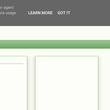
er-agent
rate usage
LEARN MORE
GOT IT