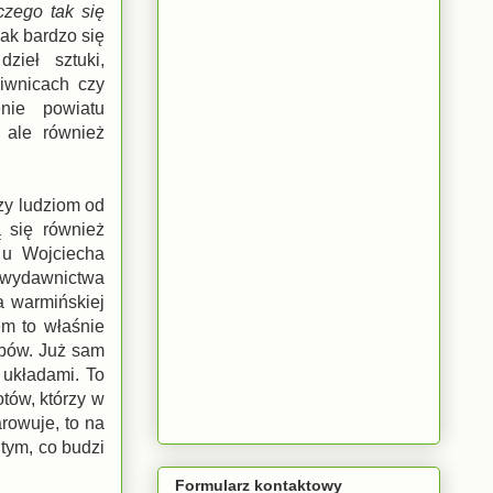
czego tak się
ak bardzo się
zieł sztuki,
iwnicach czy
enie powiatu
 ale również
zy ludziom od
 się również
 u Wojciecha
 wydawnictwa
a warmińskiej
em to właśnie
rbów. Już sam
 układami. To
tów, którzy w
rowuje, to na
tym, co budzi
Formularz kontaktowy