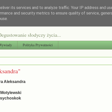
liver its services and to analyze traffic. Your IP address and us
rmance and security metrics to ensure quality of service, gene
buse.
egustowanie słodyczy życia...
Wywiady
Polityka Prywatności
ksandra"
ara Aleksandra
 Motylewski
Psychoskok