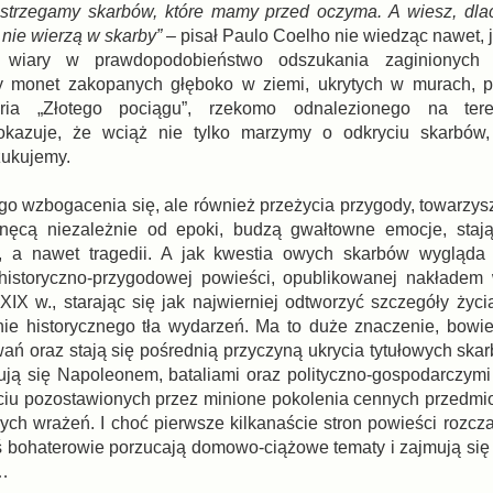
 dostrzegamy skarbów, które mamy przed oczyma. A wiesz, dla
 nie wierzą w skarby”
– pisał Paulo Coelho nie wiedząc nawet, j
 wiary w prawdopodobieństwo odszukania zaginionych d
y monet zakopanych głęboko w ziemi, ukrytych w murach, p
toria „Złotego pociągu”, rzekomo odnalezionego na ter
okazuje, że wciąż nie tylko marzymy o odkryciu skarbów,
zukujemy.
go wzbogacenia się, ale również przeżycia przygody, towarzys
nęcą niezależnie od epoki, budzą gwałtowne emocje, stają
, a nawet tragedii. A jak kwestia owych skarbów wygląda
 historyczno-przygodowej powieści, opublikowanej nakładem
IX w., starając się jak najwierniej odtworzyć szczegóły życi
nie historycznego tła wydarzeń. Ma to duże znaczenie, bowi
ań oraz stają się pośrednią przyczyną ukrycia tytułowych ska
onują się Napoleonem, bataliami oraz polityczno-gospodarczymi
ryciu pozostawionych przez minione pokolenia cennych przedmio
ch wrażeń. I choć pierwsze kilkanaście stron powieści rozcza
ś bohaterowie porzucają domowo-ciążowe tematy i zajmują się 
i…