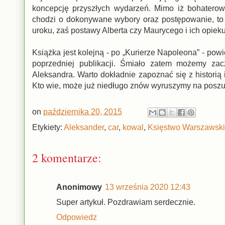
koncepcję przyszłych wydarzeń. Mimo iż bohaterowie
chodzi o dokonywane wybory oraz postępowanie, to 
uroku, zaś postawy Alberta czy Maurycego i ich opie
Książka jest kolejną - po „Kurierze Napoleona” - pow
poprzedniej publikacji. Śmiało zatem możemy za
Aleksandra. Warto dokładnie zapoznać się z histori
Kto wie, może już niedługo znów wyruszymy na poszu
on
października 20, 2015
Etykiety:
Aleksander
,
car
,
kowal
,
Księstwo Warszawsk
2 komentarze:
Anonimowy
13 września 2020 12:43
Super artykuł. Pozdrawiam serdecznie.
Odpowiedz