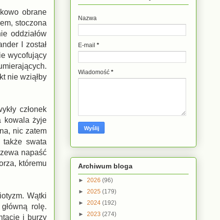
adkowo obrane
Nazwa
ndem, stoczona
nie oddziałów
nder I został
E-mail
*
ie wycofujący
 umierających.
Wiadomość
*
kt nie wziąłby
wykły członek
a kowala żyje
na, nic zatem
 także swata
grzewa napaść
orza, któremu
Archiwum bloga
►
2026
(96)
►
2025
(179)
riotyzm. Wątki
►
2024
(192)
 główną rolę.
►
2023
(274)
tację i burzy