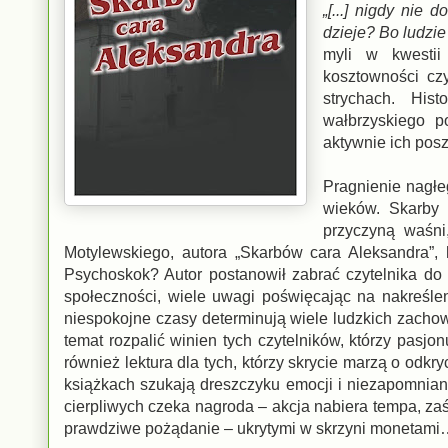
„[...] nigdy nie
dzieje? Bo ludzie
myli w kwestii
kosztowności cz
strychach. His
wałbrzyskiego p
aktywnie ich pos
Pragnienie nagłe
wieków. Skarby 
przyczyną waśni
Motylewskiego, autora „Skarbów cara Aleksandra”,
Psychoskok? Autor postanowił zabrać czytelnika do X
społeczności, wiele uwagi poświęcając na nakreśle
niespokojne czasy determinują wiele ludzkich zachow
temat rozpalić winien tych czytelników, którzy pasj
również lektura dla tych, którzy skrycie marzą o odk
książkach szukają dreszczyku emocji i niezapomniany
cierpliwych czeka nagroda – akcja nabiera tempa, za
prawdziwe pożądanie – ukrytymi w skrzyni monetam