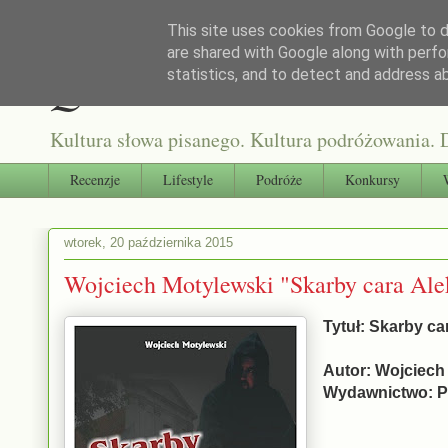
This site uses cookies from Google to de
are shared with Google along with perfo
Qultura słowa
statistics, and to detect and address a
Kultura słowa pisanego. Kultura podróżowania. D
Recenzje
Lifestyle
Podróże
Konkursy
wtorek, 20 października 2015
Wojciech Motylewski "Skarby cara Ale
Tytuł: Skarby c
Autor: Wojciech
Wydawnictwo: 