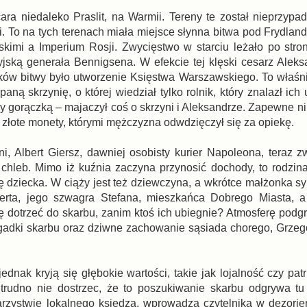
cara niedaleko Praslit, na Warmii. Tereny te został nieprzyp
ni. To na tych terenach miała miejsce słynna bitwa pod Frydla
imi a Imperium Rosji. Zwycięstwo w starciu leżało po stro
jską generała Bennigsena. W efekcie tej klęski cesarz Aleksa
ków bitwy było utworzenie Księstwa Warszawskiego. To właśn
aną skrzynię, o której wiedział tylko rolnik, który znalazł ich
ony gorączką – majaczył coś o skrzyni i Aleksandrze. Zapewne ni
złote monety, którymi mężczyzna odwdzięczył się za opiekę.
i, Albert Giersz, dawniej osobisty kurier Napoleona, teraz z
a chleb. Mimo iż kuźnia zaczyna przynosić dochody, to rodzin
 dziecka. W ciąży jest też dziewczyna, a wkrótce małżonka sy
erta, jego szwagra Stefana, mieszkańca Dobrego Miasta, a
 dotrzeć do skarbu, zanim ktoś ich ubiegnie? Atmosferę pod
adki skarbu oraz dziwne zachowanie sąsiada chorego, Grzeg
ednak kryją się głębokie wartości, takie jak lojalność czy pat
 trudno nie dostrzec, że to poszukiwanie skarbu odgrywa tu
zystwie lokalnego księdza, wprowadza czytelnika w dezorien