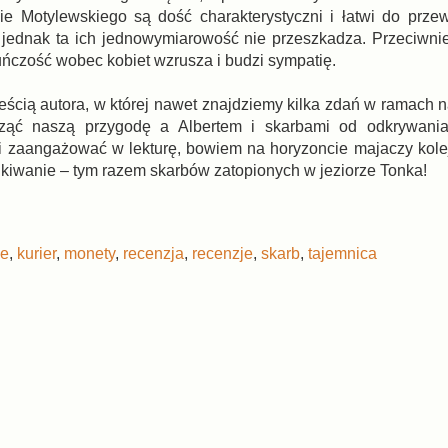
 Motylewskiego są dość charakterystyczni i łatwi do przewi
jednak ta ich jednowymiarowość nie przeszkadza. Przeciwni
kuńczość wobec kobiet wzrusza i budzi sympatię.
ieścią autora, w której nawet znajdziemy kilka zdań w ramach 
cząć naszą przygodę a Albertem i skarbami od odkrywani
ą i zaangażować w lekturę, bowiem na horyzoncie majaczy kol
kiwanie – tym razem skarbów zatopionych w jeziorze Tonka!
ie
,
kurier
,
monety
,
recenzja
,
recenzje
,
skarb
,
tajemnica