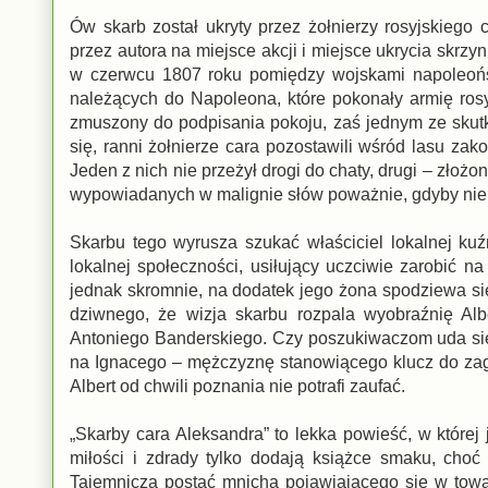
Ów skarb został ukryty przez żołnierzy rosyjskiego 
przez autora na miejsce akcji i miejsce ukrycia skrzy
w czerwcu 1807 roku pomiędzy wojskami napoleońsk
należących do Napoleona, które pokonały armię rosy
zmuszony do podpisania pokoju, zaś jednym ze skut
się, ranni żołnierze cara pozostawili wśród lasu zakop
Jeden z nich nie przeżył drogi do chaty, drugi – złoż
wypowiadanych w malignie słów poważnie, gdyby nie 
Skarbu tego wyrusza szukać właściciel lokalnej kuźn
lokalnej społeczności, usiłujący uczciwie zarobić n
jednak skromnie, na dodatek jego żona spodziewa się
dziwnego, że wizja skarbu rozpala wyobraźnię Alb
Antoniego Banderskiego. Czy poszukiwaczom uda się
na Ignacego – mężczyznę stanowiącego klucz do zag
Albert od chwili poznania nie potrafi zaufać.
„Skarby cara Aleksandra” to lekka powieść, w której j
miłości i zdrady tylko dodają książce smaku, choć
Tajemnicza postać mnicha pojawiającego się w towar