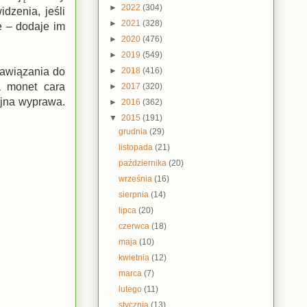
►
2022
(304)
dzenia, jeśli
►
2021
(328)
e – dodaje im
►
2020
(476)
►
2019
(549)
►
2018
(416)
nawiązania do
a monet cara
►
2017
(320)
ejna wyprawa.
►
2016
(362)
▼
2015
(191)
grudnia
(29)
listopada
(21)
października
(20)
września
(16)
sierpnia
(14)
lipca
(20)
czerwca
(18)
maja
(10)
kwietnia
(12)
marca
(7)
lutego
(11)
stycznia
(13)