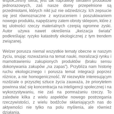
współczesny świat, jest tak naprawdę światem produktów
jednorazowych, zaś nasze domy przepełnione są
przedmiotami, których nikt już nie odziedziczy. Ich zepsucie
się jest równoznaczne z wyrzuceniem i poszukiwaniem
nowego produktu, napędzamy zatem obroty sklepom, które z
tej ulotności rzeczy materialnych czerpią ogromne zyski.
Autor używa nawet określenia „ikeizacja świata”
podkreślając ryzyko katastrofy ekologicznej z tym trendem
związanej.
Welzer porusza niemal wszystkie tematy obecne w naszym
życiu, snując rozważania na temat nauki, moralizacji rynku i
marnotrawieniu zakupionych produktów (braku sensu
dokonywania zakupów „na zapas”). Przybliża nam historię
ruchu ekologicznego i porusza temat integracji poprzez
różnice, a nie homogeniczność. W niezwykle interesującym
rozdziale o przyszłej sztuce życia zauważa, że priorytetem
powinna stać się koncentracja na inteligencji społecznej i na
wykorzystywaniu, nie zaś na pomnażaniu rzeczy. To
zaledwie kilka z wielu aspektów nowego postrzegania
rzeczywistości, z wielu bodźców skłaniających nas do
aktywności nie tylko na polu myślenia, ale również
działania.