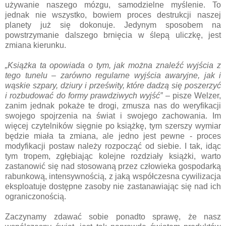
używanie naszego mózgu, samodzielne myślenie. To
jednak nie wszystko, bowiem proces destrukcji naszej
planety już się dokonuje. Jedynym sposobem na
powstrzymanie dalszego brnięcia w ślepą uliczkę, jest
zmiana kierunku.
„Książka ta opowiada o tym, jak można znaleźć wyjścia z
tego tunelu – zarówno regularne wyjścia awaryjne, jak i
wąskie szpary, dziury i prześwity, które dadzą się poszerzyć
i rozbudować do formy prawdziwych wyjść”
– pisze Welzer,
zanim jednak pokaże te drogi, zmusza nas do weryfikacji
swojego spojrzenia na świat i swojego zachowania. Im
więcej czytelników sięgnie po książkę, tym szerszy wymiar
będzie miała ta zmiana, ale jedno jest pewne - proces
modyfikacji postaw należy rozpocząć od siebie. I tak, idąc
tym tropem, zgłębiając kolejne rozdziały książki, warto
zastanowić się nad stosowaną przez człowieka gospodarką
rabunkową, intensywnością, z jaką współczesna cywilizacja
eksploatuje dostępne zasoby nie zastanawiając się nad ich
ograniczonością.
Zaczynamy zdawać sobie ponadto sprawę, że nasz