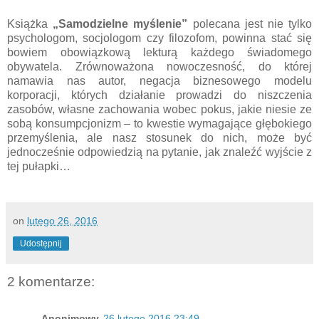
Książka
„Samodzielne myślenie”
polecana jest nie tylko
psychologom, socjologom czy filozofom, powinna stać się
bowiem obowiązkową lekturą każdego świadomego
obywatela. Zrównoważona nowoczesność, do której
namawia nas autor, negacja biznesowego modelu
korporacji, których działanie prowadzi do niszczenia
zasobów, własne zachowania wobec pokus, jakie niesie ze
sobą konsumpcjonizm – to kwestie wymagające głębokiego
przemyślenia, ale nasz stosunek do nich, może być
jednocześnie odpowiedzią na pytanie, jak znaleźć wyjście z
tej pułapki…
on
lutego 26, 2016
Udostępnij
2 komentarze:
Anonimowy
26 lutego 2016 23:49