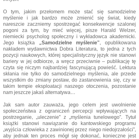
O tym, jakim przełomem może stać się samodzielne
myślenie i jak bardzo może zmienić się świat, kiedy
nareszcie zaczniemy spostrzegać konsekwencje szalonej
pogoni za tym, by mieć więcej, pisze Harald Welzer,
niemiecki psycholog społeczny i wykładowca akademicki.
Jego książka
„Samodzielne myślenie”
, opublikowana
nakładem wydawnictwa Dobra Literatura, to jedna z tych
pozycji naukowych, której specjalistyczny język nie stanowi
bariery w jej odbiorze, a wręcz przeciwnie – publikację tę
czyta się niczym najbardziej fascynującą powieść. Lektura
skłania nie tylko do samodzielnego myślenia, ale przede
wszystkim do zmiany postaw, do zastanowienia się, czy w
takim tempie eksploatacji naszego otoczenia, pozostanie
nam jeszcze jakaś alternatywa…
Jak sam autor zauważa, jego celem jest uwolnienie
społeczeństwa z ograniczeń percepcji wpływających na
postrzeganie, „uleczenie” z „myślenia tunelowego”. Tytuł
książki stanowi nawiązanie do kantowskiego programu
„wyjścia człowieka z zawinionej przez niego niedojrzałości”,
aby jednak ten proces mógł się dokonać, konieczne jest