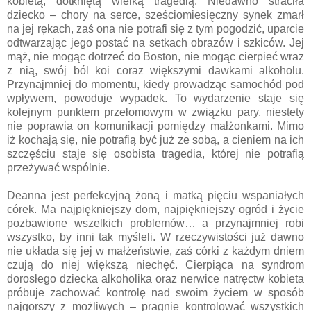
kobietą, dotkniętą wielką tragedią. Niedawno straciła
dziecko – chory na serce, sześciomiesięczny synek zmarł
na jej rękach, zaś ona nie potrafi się z tym pogodzić, uparcie
odtwarzając jego postać na setkach obrazów i szkiców. Jej
mąż, nie mogąc dotrzeć do Boston, nie mogąc cierpieć wraz
z nią, swój ból koi coraz większymi dawkami alkoholu.
Przynajmniej do momentu, kiedy prowadząc samochód pod
wpływem, powoduje wypadek. To wydarzenie staje się
kolejnym punktem przełomowym w związku pary, niestety
nie poprawia on komunikacji pomiędzy małżonkami. Mimo
iż kochają się, nie potrafią być już ze sobą, a cieniem na ich
szczęściu staje się osobista tragedia, której nie potrafią
przeżywać wspólnie.
Deanna jest perfekcyjną żoną i matką pięciu wspaniałych
córek. Ma najpiękniejszy dom, najpiękniejszy ogród i życie
pozbawione wszelkich problemów… a przynajmniej robi
wszystko, by inni tak myśleli. W rzeczywistości już dawno
nie układa się jej w małżeństwie, zaś córki z każdym dniem
czują do niej większą niechęć. Cierpiąca na syndrom
dorosłego dziecka alkoholika oraz nerwice natręctw kobieta
próbuje zachować kontrolę nad swoim życiem w sposób
najgorszy z możliwych – pragnie kontrolować wszystkich