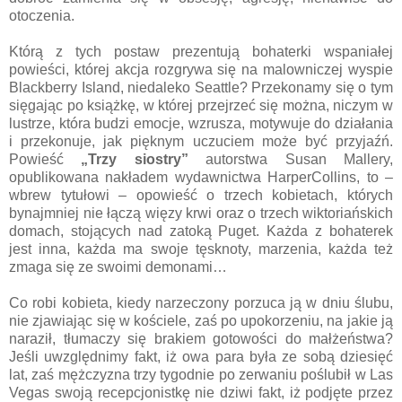
otoczenia.
Którą z tych postaw prezentują bohaterki wspaniałej
powieści, której akcja rozgrywa się na malowniczej wyspie
Blackberry Island, niedaleko Seattle? Przekonamy się o tym
sięgając po książkę, w której przejrzeć się można, niczym w
lustrze, która budzi emocje, wzrusza, motywuje do działania
i przekonuje, jak pięknym uczuciem może być przyjaźń.
Powieść
„Trzy siostry”
autorstwa Susan Mallery,
opublikowana nakładem wydawnictwa HarperCollins, to –
wbrew tytułowi – opowieść o trzech kobietach, których
bynajmniej nie łączą więzy krwi oraz o trzech wiktoriańskich
domach, stojących nad zatoką Puget. Każda z bohaterek
jest inna, każda ma swoje tęsknoty, marzenia, każda też
zmaga się ze swoimi demonami…
Co robi kobieta, kiedy narzeczony porzuca ją w dniu ślubu,
nie zjawiając się w kościele, zaś po upokorzeniu, na jakie ją
naraził, tłumaczy się brakiem gotowości do małżeństwa?
Jeśli uwzględnimy fakt, iż owa para była ze sobą dziesięć
lat, zaś mężczyzna trzy tygodnie po zerwaniu poślubił w Las
Vegas swoją recepcjonistkę nie dziwi fakt, iż podjęte przez