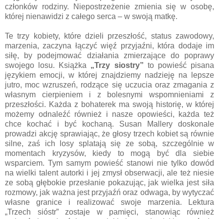
członków rodziny. Niepostrzeżenie zmienia się w osobę,
której nienawidzi z całego serca – w swoją matkę.
Te trzy kobiety, które dzieli przeszłość, status zawodowy,
marzenia, zaczyna łączyć więź przyjaźni, która dodaje im
siłę, by podejmować działania zmierzające do poprawy
swojego losu. Książka
„Trzy siostry”
to powieść pisana
językiem emocji, w której znajdziemy nadzieję na lepsze
jutro, moc wzruszeń, rodzące się uczucia oraz zmagania z
własnym cierpieniem i z bolesnymi wspomnieniami z
przeszłości. Każda z bohaterek ma swoją historię, w której
możemy odnaleźć również i nasze opowieści, każda też
chce kochać i być kochaną. Susan Mallery doskonale
prowadzi akcję sprawiając, że głosy trzech kobiet są równie
silne, zaś ich losy splatają się ze sobą, szczególnie w
momentach kryzysów, kiedy to mogą być dla siebie
wsparciem. Tym samym powieść stanowi nie tylko dowód
na wielki talent autorki i jej zmysł obserwacji, ale też niesie
ze sobą głębokie przesłanie pokazując, jak wielka jest siła
rozmowy, jak ważna jest przyjaźń oraz odwaga, by wytyczać
własne granice i realizować swoje marzenia. Lektura
„Trzech sióstr” zostaje w pamięci, stanowiąc również