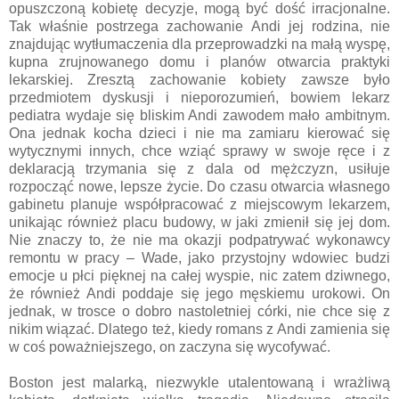
opuszczoną kobietę decyzje, mogą być dość irracjonalne.
Tak właśnie postrzega zachowanie Andi jej rodzina, nie
znajdując wytłumaczenia dla przeprowadzki na małą wyspę,
kupna zrujnowanego domu i planów otwarcia praktyki
lekarskiej. Zresztą zachowanie kobiety zawsze było
przedmiotem dyskusji i nieporozumień, bowiem lekarz
pediatra wydaje się bliskim Andi zawodem mało ambitnym.
Ona jednak kocha dzieci i nie ma zamiaru kierować się
wytycznymi innych, chce wziąć sprawy w swoje ręce i z
deklaracją trzymania się z dala od mężczyzn, usiłuje
rozpocząć nowe, lepsze życie. Do czasu otwarcia własnego
gabinetu planuje współpracować z miejscowym lekarzem,
unikając również placu budowy, w jaki zmienił się jej dom.
Nie znaczy to, że nie ma okazji podpatrywać wykonawcy
remontu w pracy – Wade, jako przystojny wdowiec budzi
emocje u płci pięknej na całej wyspie, nic zatem dziwnego,
że również Andi poddaje się jego męskiemu urokowi. On
jednak, w trosce o dobro nastoletniej córki, nie chce się z
nikim wiązać. Dlatego też, kiedy romans z Andi zamienia się
w coś poważniejszego, on zaczyna się wycofywać.
Boston jest malarką, niezwykle utalentowaną i wrażliwą