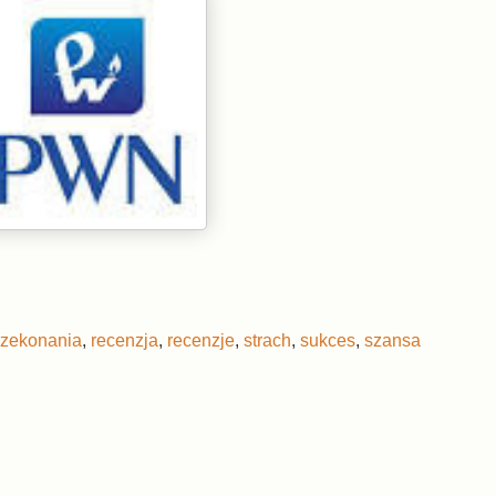
rzekonania
,
recenzja
,
recenzje
,
strach
,
sukces
,
szansa