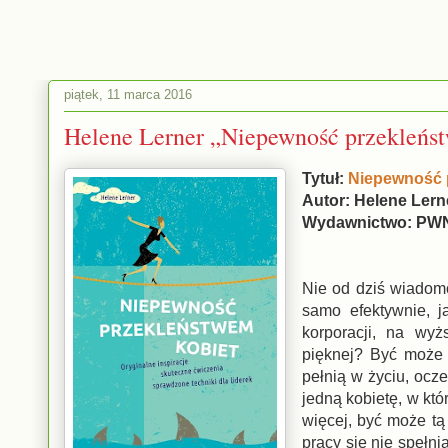
piątek, 11 marca 2016
Helene Lerner „Niepewność przekleńs
Tytuł:
Niepewność 
Autor: Helene Lern
Wydawnictwo: PW
Nie od dziś wiadomo
samo efektywnie, j
korporacji, na wyż
pięknej? Być może w
pełnią w życiu, ocz
jedną kobietę, w któ
więcej, być może tą
pracy się nie spełni