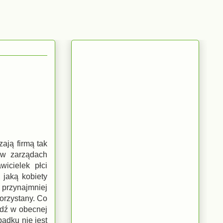
ają firmą tak
 w zarządach
icielek płci
 jaką kobiety
 przynajmniej
korzystany. Co
ądź w obecnej
padku nie jest