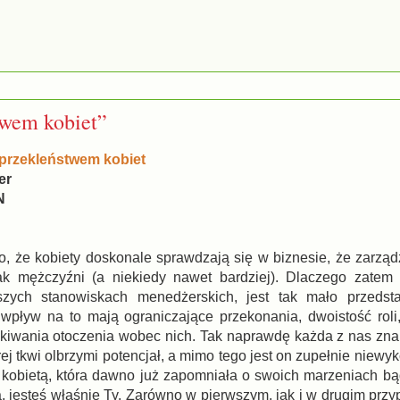
twem kobiet”
przekleństwem kobiet
er
N
, że kobiety doskonale sprawdzają się w biznesie, że zarządz
ak mężczyźni (a niekiedy nawet bardziej). Dlaczego zatem
szych stanowiskach menedżerskich, jest tak mało przedstaw
pływ na to mają ograniczające przekonania, dwoistość roli,
ekiwania otoczenia wobec nich. Tak naprawdę każda z nas zna
rej tkwi olbrzymi potencjał, a mimo tego jest on zupełnie niewy
 kobietą, która dawno już zapomniała o swoich marzeniach b
a, jesteś właśnie Ty. Zarówno w pierwszym, jak i w drugim przy