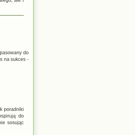
wego, ale i
dopasowany do
s na sukces -
k poradniki
nspirują do
nie sosując