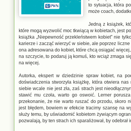
to sytuacja, która 
może coach, dodatkow
Jedną z książek, k
które mogą wyzwolić moc tkwiącą w kobietach, jest
książka „Niepewność przekleństwem kobiet” nie tylk
karierze i zacząć wierzyć w siebie, ale poprzez liczn
ona adresowana do kobiet, które chcą osiągać więcej, k
na szczycie, to podaruj ją komuś, kto wciąż zmaga się
na więcej.
Autorka, ekspert w dziedzinie spraw kobiet, na p
doświadczenia stworzyła książkę, która otwiera n
siebie wcale nie jest zła, zaś strach jest nieodłącz
stawić mu czoła, warto go oswoić. Lerner porusza
przekonanie, że nie warto ruszać do przodu, skoro 
jest błędem, bowiem w efekcie tracimy szansę na wy
służy temu, by uświadomić kobietom żywiącym ogranic
pozwalają, by ten strach ich sparaliżował, by odebrał 