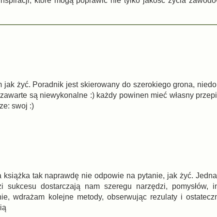
nspiracji, które mogą poprawić nie tylko jakość życia zawodo
 jak żyć. Poradnik jest skierowany do szerokiego grona, nie
 zawarte są niewykonalne :) każdy powinen mieć własny przepi
e: swoj :)
 książka tak naprawdę nie odpowie na pytanie, jak żyć. Jedna
dzi sukcesu dostarczają nam szeregu narzędzi, pomysłów, i
nie, wdrażam kolejne metody, obserwując rezulaty i ostatecz
ią