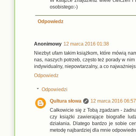
W książce znajdziesz wiele ćwiczen i i
osobistego:-)
Odpowiedz
Anonimowy
12 marca 2016 01:38
Niezbyt ufam takim książkom, które mówią nam
nas, naszych potrzeb, często też porady w nim
indywidualny, niepowtarzalny, a co najważniejsz
Odpowiedz
Odpowiedzi
Qultura słowa
12 marca 2016 06:57
Całkowicie się z Tobą zgadzam - żadna
czy książki zawierające biografie lu
działania. Dlatego bardzo je sobie ce
metodę najbardziej dla mnie odpowiedn