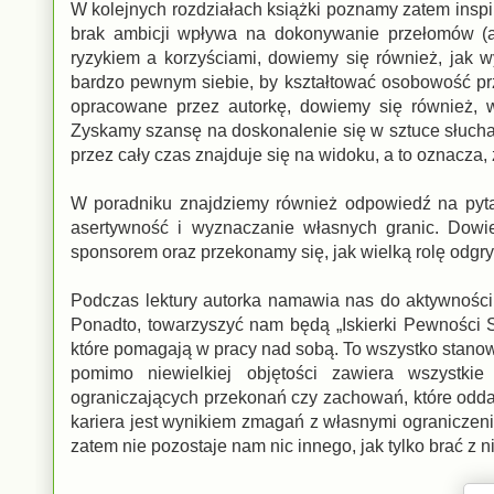
W kolejnych rozdziałach książki poznamy zatem inspiru
brak ambicji wpływa na dokonywanie przełomów (a
ryzykiem a korzyściami, dowiemy się również, jak w
bardzo pewnym siebie, by kształtować osobowość p
opracowane przez autorkę, dowiemy się również, 
Zyskamy szansę na doskonalenie się w sztuce słuchani
przez cały czas znajduje się na widoku, a to oznacza,
W poradniku znajdziemy również odpowiedź na pytani
asertywność i wyznaczanie własnych granic. Dowie
sponsorem oraz przekonamy się, jak wielką rolę odgryw
Podczas lektury autorka namawia nas do aktywności
Ponadto, towarzyszyć nam będą „Iskierki Pewności Sie
które pomagają w pracy nad sobą. To wszystko stanow
pomimo niewielkiej objętości zawiera wszystk
ograniczających przekonań czy zachowań, które oddala
kariera jest wynikiem zmagań z własnymi ogranicze
zatem nie pozostaje nam nic innego, jak tylko brać z n