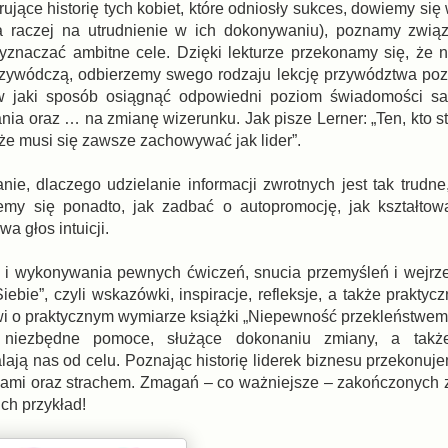
jące historię tych kobiet, które odniosły sukces, dowiemy się
 raczej na utrudnienie w ich dokonywaniu), poznamy zwią
yznaczać ambitne cele. Dzięki lekturze przekonamy się, że n
rzywódczą, odbierzemy swego rodzaju lekcję przywództwa po
w jaki sposób osiągnąć odpowiedni poziom świadomości sa
a oraz … na zmianę wizerunku. Jak pisze Lerner: „Ten, kto sto
 że musi się zawsze zachowywać jak lider”.
e, dlaczego udzielanie informacji zwrotnych jest tak trudn
my się ponadto, jak zadbać o autopromocję, jak kształtowa
a głos intuicji.
 i wykonywania pewnych ćwiczeń, snucia przemyśleń i wejrze
bie”, czyli wskazówki, inspiracje, refleksje, a także praktyc
i o praktycznym wymiarze książki „Niepewność przekleństwem k
ie niezbędne pomoce, służące dokonaniu zmiany, a tak
ją nas od celu. Poznając historię liderek biznesu przekonujem
niami oraz strachem. Zmagań – co ważniejsze – zakończonych
ich przykład!