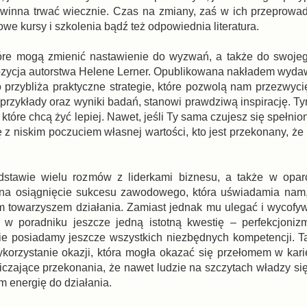
powinna trwać wiecznie. Czas na zmiany, zaś w ich przeprow
e kursy i szkolenia bądź też odpowiednia literatura.
tóre mogą zmienić nastawienie do wyzwań, a także do swojeg
 pozycja autorstwa Helene Lerner. Opublikowana nakładem wy
o przybliża praktyczne strategie, które pozwolą nam przezwyc
e przykłady oraz wyniki badań, stanowi prawdziwą inspirację. 
tóre chcą żyć lepiej. Nawet, jeśli Ty sama czujesz się spełniona
 z niskim poczuciem własnej wartości, kto jest przekonany, że
odstawie wielu rozmów z liderkami biznesu, a także w opar
as na osiągnięcie sukcesu zawodowego, która uświadamia na
nym towarzyszem działania. Zamiast jednak mu ulegać i wycofyw
 w poradniku jeszcze jedną istotną kwestię – perfekcjoniz
nie posiadamy jeszcze wszystkich niezbędnych kompetencji. T
korzystanie okazji, która mogła okazać się przełomem w kari
zające przekonania, że nawet ludzie na szczytach władzy się 
im energię do działania.