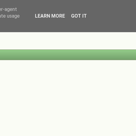
er-agent
rate usage
LEARN MORE
GOT IT