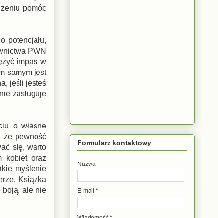
adzeniu pomóc
o potencjału,
dawnictwa PWN
iężyć impas w
Tym samym jest
, jeśli jesteś
 nie zasługuje
ciu o własne
m, że pewność
Formularz kontaktowy
ać się, warto
m kobiet oraz
Nazwa
akie myślenie
erze. Książka
boją, ale nie
E-mail
*
Wiadomość
*