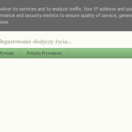
liver its services and to analyze traffic. Your IP address and us
rmance and security metrics to ensure quality of service, gene
buse.
egustowanie słodyczy życia...
Wywiady
Polityka Prywatności