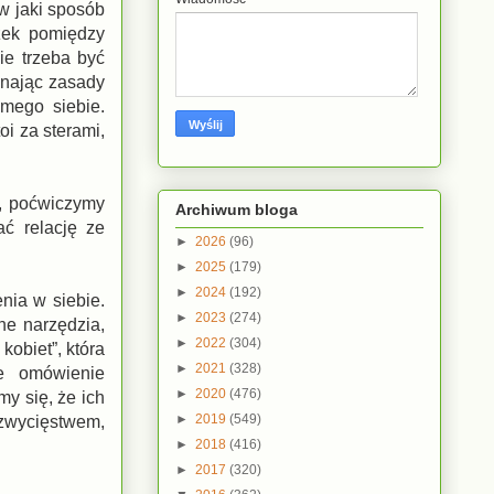
 w jaki sposób
zek pomiędzy
ie trzeba być
znając zasady
mego siebie.
i za sterami,
e, poćwiczymy
Archiwum bloga
ć relację ze
►
2026
(96)
►
2025
(179)
►
2024
(192)
nia w siebie.
►
2023
(274)
zne narzędzia,
►
2022
(304)
obiet”, która
►
2021
(328)
że omówienie
►
2020
(476)
y się, że ich
►
2019
(549)
 zwycięstwem,
►
2018
(416)
►
2017
(320)