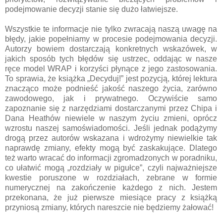
podejmowanie decyzji stanie się dużo łatwiejsze.
Wszystkie te informacje nie tylko zwracają naszą uwagę na
błędy, jakie popełniamy w procesie podejmowania decyzji.
Autorzy bowiem dostarczają konkretnych wskazówek, w
jakich sposób tych błędów się ustrzec, oddając w nasze
ręce model WRAP i korzyści płynące z jego zastosowania.
To sprawia, że książka „Decyduj!” jest pozycją, której lektura
znacząco może podnieść jakość naszego życia, zarówno
zawodowego, jak i prywatnego. Oczywiście samo
zapoznanie się z narzędziami dostarczanymi przez Chipa i
Dana Heathów niewiele w naszym życiu zmieni, oprócz
wzrostu naszej samoświadomości. Jeśli jednak podążymy
drogą przez autorów wskazana i wdrożymy niewielkie tak
naprawdę zmiany, efekty mogą być zaskakujące. Dlatego
też warto wracać do informacji zgromadzonych w poradniku,
co ułatwić mogą „rozdziały w pigułce”, czyli najważniejsze
kwestie poruszone w rozdziałach, zebrane w formie
numerycznej na zakończenie każdego z nich. Jestem
przekonana, że już pierwsze miesiące pracy z książką
przyniosą zmiany, których nareszcie nie będziemy żałować!