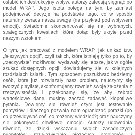
osłabić ich destrukcyjny wpływ, autorzy zalecają sięgnąć po
model WRAP. Jego istota polega na tym, by zamiast
podejmować decyzje na podstawie tego, co w sposób
naturalny zwraca nasza uwagę (na przykład pod wpływem
emocji), świadomie skoncentrować się na wybranych,
strategicznych kwestiach, które dotąd były ukryte przed
naszym wzrokiem.
O tym, jak pracować z modelem WRAP, jak unikać tzw.
„fałszywych opcji”, czyli takich, które istnieją tylko po to, by
„rzeczywiste” możliwości wydawały się lepsze, jak w ogóle
szukać dostępnych opcji, dowiadujemy się w kolejnych
rozdziałach książki. Tym sposobem poszukiwać będziemy
osób, które już rozwiązały nasz problem, nauczymy się
tworzyć playlistę, skonfrontujemy również swoje założenia z
rzeczywistością i przekonamy się, że aby zebrać
wartościowe dane, musimy zacząć zadawać kłopotliwe
pytania. Dowiemy się również czym jest testowanie
pomysłów i dlaczego pozwala nam ograniczać porażki (po
co przewidywać coś, co możemy wiedzieć?) oraz nauczymy
się pokonywać chwilowe emocje. Autorzy udowodnia
również, że dzięki wskazaniu swoich zasadniczych
priorytetów, rozwiązywanie bieżących problemów i