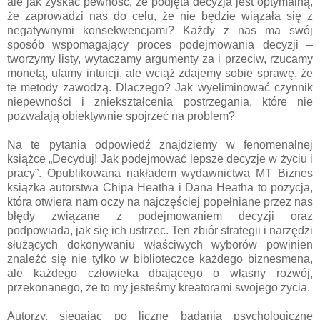
ale jak zyskać pewność, że podjęta decyzja jest optymalną,
że zaprowadzi nas do celu, że nie będzie wiązała się z
negatywnymi konsekwencjami? Każdy z nas ma swój
sposób wspomagający proces podejmowania decyzji –
tworzymy listy, wytaczamy argumenty za i przeciw, rzucamy
monetą, ufamy intuicji, ale wciąż zdajemy sobie sprawę, że
te metody zawodzą. Dlaczego? Jak wyeliminować czynnik
niepewności i zniekształcenia postrzegania, które nie
pozwalają obiektywnie spojrzeć na problem?
Na te pytania odpowiedź znajdziemy w fenomenalnej
książce „Decyduj! Jak podejmować lepsze decyzje w życiu i
pracy”. Opublikowana nakładem wydawnictwa MT Biznes
książka autorstwa Chipa Heatha i Dana Heatha to pozycja,
która otwiera nam oczy na najczęściej popełniane przez nas
błędy związane z podejmowaniem decyzji oraz
podpowiada, jak się ich ustrzec. Ten zbiór strategii i narzędzi
służących dokonywaniu właściwych wyborów powinien
znaleźć się nie tylko w biblioteczce każdego biznesmena,
ale każdego człowieka dbającego o własny rozwój,
przekonanego, że to my jesteśmy kreatorami swojego życia.
Autorzy, sięgając po liczne badania psychologiczne