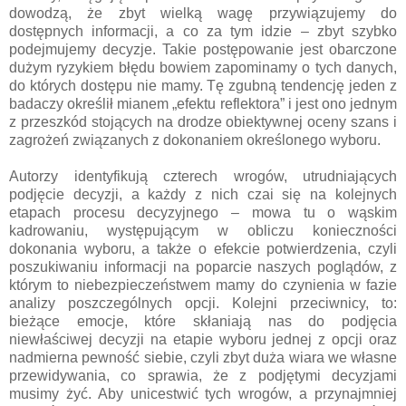
dowodzą, że zbyt wielką wagę przywiązujemy do
dostępnych informacji, a co za tym idzie – zbyt szybko
podejmujemy decyzje. Takie postępowanie jest obarczone
dużym ryzykiem błędu bowiem zapominamy o tych danych,
do których dostępu nie mamy. Tę zgubną tendencję jeden z
badaczy określił mianem „efektu reflektora” i jest ono jednym
z przeszkód stojących na drodze obiektywnej oceny szans i
zagrożeń związanych z dokonaniem określonego wyboru.
Autorzy identyfikują czterech wrogów, utrudniających
podjęcie decyzji, a każdy z nich czai się na kolejnych
etapach procesu decyzyjnego – mowa tu o wąskim
kadrowaniu, występującym w obliczu konieczności
dokonania wyboru, a także o efekcie potwierdzenia, czyli
poszukiwaniu informacji na poparcie naszych poglądów, z
którym to niebezpieczeństwem mamy do czynienia w fazie
analizy poszczególnych opcji. Kolejni przeciwnicy, to:
bieżące emocje, które skłaniają nas do podjęcia
niewłaściwej decyzji na etapie wyboru jednej z opcji oraz
nadmierna pewność siebie, czyli zbyt duża wiara we własne
przewidywania, co sprawia, że z podjętymi decyzjami
musimy żyć. Aby unicestwić tych wrogów, a przynajmniej