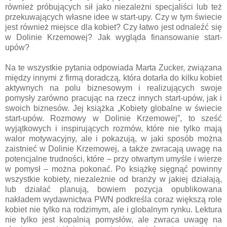
również próbujących sił jako niezależni specjaliści lub też
przekuwających własne idee w start-upy. Czy w tym świecie
jest również miejsce dla kobiet? Czy łatwo jest odnaleźć się
w Dolinie Krzemowej? Jak wygląda finansowanie start-
upów?
Na te wszystkie pytania odpowiada Marta Zucker, związana
między innymi z firmą doradczą, która dotarła do kilku kobiet
aktywnych na polu biznesowym i realizujących swoje
pomysły zarówno pracując na rzecz innych start-upów, jak i
swoich biznesów. Jej książka „Kobiety globalne w świecie
start-upów. Rozmowy w Dolinie Krzemowej”, to sześć
wyjątkowych i inspirujących rozmów, które nie tylko mają
walor motywacyjny, ale i pokazują, w jaki sposób można
zaistnieć w Dolinie Krzemowej, a także zwracają uwagę na
potencjalne trudności, które – przy otwartym umyśle i wierze
w pomysł – można pokonać. Po książkę sięgnąć powinny
wszystkie kobiety, niezależnie od branży w jakiej działają,
lub działać planują, bowiem pozycja opublikowana
nakładem wydawnictwa PWN podkreśla coraz większą role
kobiet nie tylko na rodzimym, ale i globalnym rynku. Lektura
nie tylko jest kopalnią pomysłów, ale zwraca uwagę na