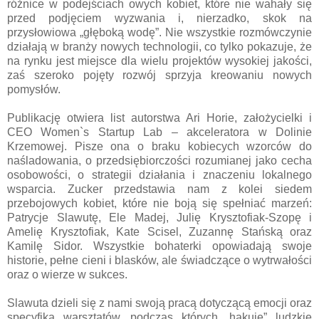
różnice w podejściach owych kobiet, które nie wahały się
przed podjęciem wyzwania i, nierzadko, skok na
przysłowiowa „głęboką wodę”. Nie wszystkie rozmówczynie
działają w branży nowych technologii, co tylko pokazuje, że
na rynku jest miejsce dla wielu projektów wysokiej jakości,
zaś szeroko pojęty rozwój sprzyja kreowaniu nowych
pomysłów.
Publikację otwiera list autorstwa Ari Horie, założycielki i
CEO Women`s Startup Lab – akceleratora w Dolinie
Krzemowej. Pisze ona o braku kobiecych wzorców do
naśladowania, o przedsiębiorczości rozumianej jako cecha
osobowości, o strategii działania i znaczeniu lokalnego
wsparcia. Zucker przedstawia nam z kolei siedem
przebojowych kobiet, które nie boją się spełniać marzeń:
Patrycje Slawutę, Ele Madej, Julię Krysztofiak-Szopę i
Amelię Krysztofiak, Kate Scisel, Zuzannę Stańską oraz
Kamilę Sidor. Wszystkie bohaterki opowiadają swoje
historie, pełne cieni i blasków, ale świadczące o wytrwałości
oraz o wierze w sukces.
Slawuta dzieli się z nami swoją pracą dotyczącą emocji oraz
specyfiką warsztatów, podczas których „hakuje” ludzkie