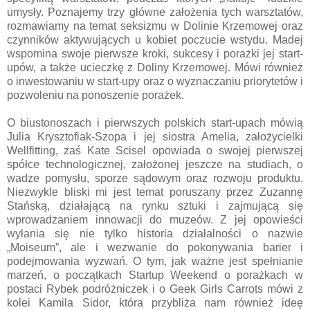
umysły. Poznajemy trzy główne założenia tych warsztatów,
rozmawiamy na temat seksizmu w Dolinie Krzemowej oraz
czynników aktywujących u kobiet poczucie wstydu. Madej
wspomina swoje pierwsze kroki, sukcesy i porażki jej start-
upów, a także ucieczkę z Doliny Krzemowej. Mówi również
o inwestowaniu w start-upy oraz o wyznaczaniu priorytetów i
pozwoleniu na ponoszenie porażek.
O biustonoszach i pierwszych polskich start-upach mówią
Julia Krysztofiak-Szopa i jej siostra Amelia, założycielki
Wellfitting, zaś Kate Scisel opowiada o swojej pierwszej
spółce technologicznej, założonej jeszcze na studiach, o
wadze pomysłu, sporze sądowym oraz rozwoju produktu.
Niezwykle bliski mi jest temat poruszany przez Zuzannę
Stańską, działającą na rynku sztuki i zajmującą się
wprowadzaniem innowacji do muzeów. Z jej opowieści
wyłania się nie tylko historia działalności o nazwie
„Moiseum”, ale i wezwanie do pokonywania barier i
podejmowania wyzwań. O tym, jak ważne jest spełnianie
marzeń, o początkach Startup Weekend o porażkach w
postaci Rybek podróżniczek i o Geek Girls Carrots mówi z
kolei Kamila Sidor, która przybliża nam również ideę