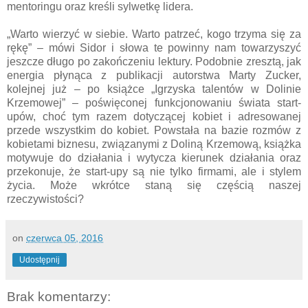
mentoringu oraz kreśli sylwetkę lidera.
„Warto wierzyć w siebie. Warto patrzeć, kogo trzyma się za
rękę” – mówi Sidor i słowa te powinny nam towarzyszyć
jeszcze długo po zakończeniu lektury. Podobnie zresztą, jak
energia płynąca z publikacji autorstwa Marty Zucker,
kolejnej już – po książce „Igrzyska talentów w Dolinie
Krzemowej” – poświęconej funkcjonowaniu świata start-
upów, choć tym razem dotyczącej kobiet i adresowanej
przede wszystkim do kobiet. Powstała na bazie rozmów z
kobietami biznesu, związanymi z Doliną Krzemową, książka
motywuje do działania i wytycza kierunek działania oraz
przekonuje, że start-upy są nie tylko firmami, ale i stylem
życia. Może wkrótce staną się częścią naszej
rzeczywistości?
on
czerwca 05, 2016
Udostępnij
Brak komentarzy: