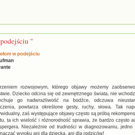
podejściu "
ełom w podejściu
aufman
vante
urzeniem rozwojowym, którego objawy możemy zaobserw
wie. Dziecko odcina się od zewnętrznego świata, nie wchodzi
echuje go nadwrażliwość na bodźce, odczuwa nieusta
oczenia, powtarza określone gesty, ruchy, słowa. Tak na
dywidualny, zaś występujące objawy często są próbą rekompen
tu. ta ich wielość i różnorodność sprawia, że bardzo często 
spergera. Niezależnie od trudności w diagnozowaniu, jedno
naczać wyroku ani dla dziecka, ani dla rodziców!