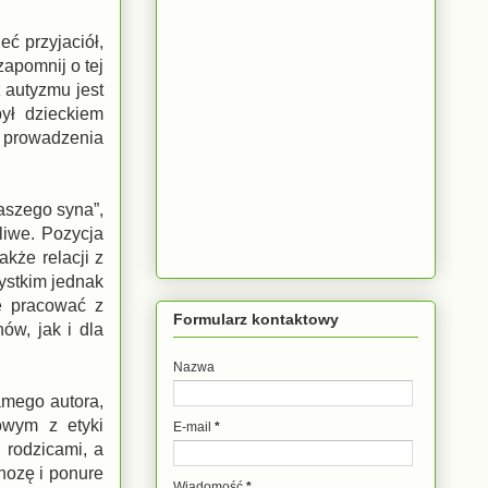
eć przyjaciół,
zapomnij o tej
 autyzmu jest
ył dzieckiem
ę prowadzenia
aszego syna”,
iwe. Pozycja
kże relacji z
ystkim jednak
e pracować z
Formularz kontaktowy
ów, jak i dla
Nazwa
amego autora,
owym z etyki
E-mail
*
 rodzicami, a
gnozę i ponure
Wiadomość
*