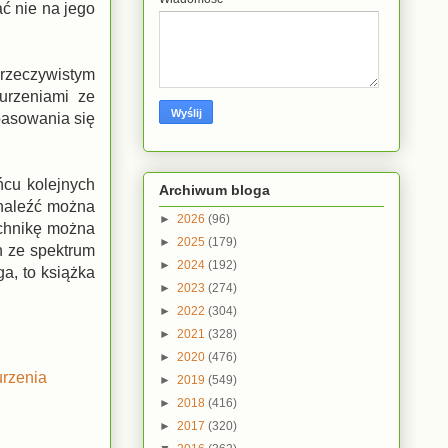
ć nie na jego
 rzeczywistym
urzeniami ze
pasowania się
ńcu kolejnych
Archiwum bloga
 znaleźć można
►
2026
(96)
echnikę można
►
2025
(179)
h ze spektrum
►
2024
(192)
ga, to książka
►
2023
(274)
►
2022
(304)
►
2021
(328)
►
2020
(476)
rzenia
►
2019
(549)
►
2018
(416)
►
2017
(320)