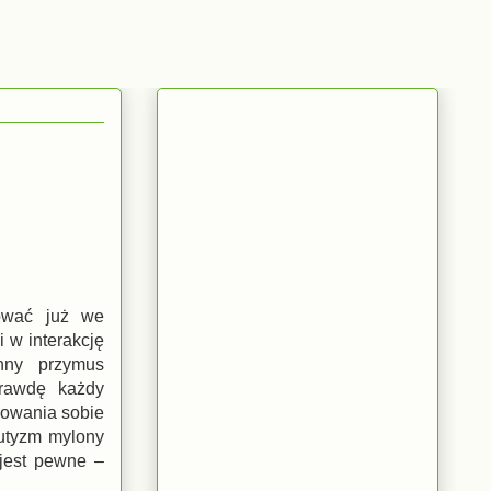
ować już we
 w interakcję
nny przymus
prawdę każdy
sowania sobie
autyzm mylony
 jest pewne –