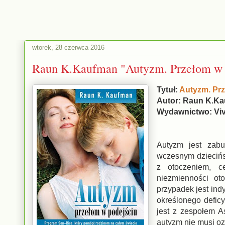
wtorek, 28 czerwca 2016
Raun K.Kaufman "Autyzm. Przełom w 
Tytuł:
Autyzm. Prz
Autor: Raun K.K
Wydawnictwo: Vi
Autyzm jest zab
wczesnym dziecińst
z otoczeniem, c
niezmienności ot
przypadek jest in
określonego deficy
jest z zespołem A
autyzm nie musi oz