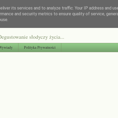
liver its services and to analyze traffic. Your IP address and us
rmance and security metrics to ensure quality of service, gene
buse.
egustowanie słodyczy życia...
Wywiady
Polityka Prywatności