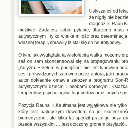
Usłyszałeś od leka
że nigdy nie będzi
diagnozie. Raun K.
możliwe. Zadajesz sobie pytanie, dlaczego masz
autystycznym i tylko wielka miłość oraz determinacj
własnej terapii, sprawiły iż stał się on neurotypowy.
O tym, jak wyglądała ta wieloletnia walka możemy pr
zaś on sam skoncentrował się na propagowaniu pro
„Autyzm. Przełom w podejściu” nie jest typowym pora
sesji prowadzonych zarówno przez autora, jak i pra
autor dokładnie omawia założenia programu Son-R
autystycznymi dziećmi i osobami dorosłymi. Książk
terapeutów, psychologów, logopedów oraz innych spec
Pozycja Rauna K.Kaufmana jest wyjątkowa nie tylko 
który jest najlepszym dowodem na jej skutecznoś
biomedycznej, ale kilka lat spędził pracując poza gr
przede wszystkim … jest otoczony gronem przyjaciół. C