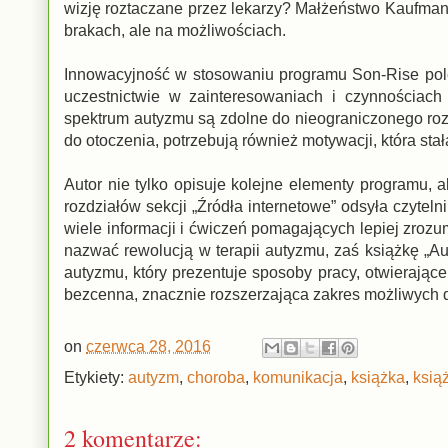
wizję roztaczane przez lekarzy? Małżeństwo Kaufmanó
brakach, ale na możliwościach.
Innowacyjność w stosowaniu programu Son-Rise poleg
uczestnictwie w zainteresowaniach i czynnościach
spektrum autyzmu są zdolne do nieograniczonego roz
do otoczenia, potrzebują również motywacji, która sta
Autor nie tylko opisuje kolejne elementy programu,
rozdziałów sekcji „Źródła internetowe” odsyła czyteln
wiele informacji i ćwiczeń pomagających lepiej zroz
nazwać rewolucją w terapii autyzmu, zaś książkę „A
autyzmu, który prezentuje sposoby pracy, otwierające
bezcenna, znacznie rozszerzająca zakres możliwych 
on
czerwca 28, 2016
Etykiety:
autyzm
,
choroba
,
komunikacja
,
książka
,
książ
2 komentarze: