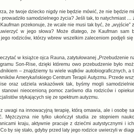
rza, że twoje dziecko nigdy nie będzie mówić, że nie będzie mi
e prowadziło samodzielnego życia? Jeśli tak, to natychmiast … 
Kaufman przekonuje, że wcale nie musi tak być, że „wyjście” z
 uwierzyć w jego słowa? Może dlatego, że Kaufman sam b
a jego rodziców, którzy wbrew wszelkim zaleceniom podjęli si
zeczytać w książce ojca Rauna, zatytułowanej „Przebudzenie n
gramu Son-Rise, dzięki któremu owo przebudzenie było możl
dnikiem – znajdziemy tu wiele wątków autobiograficznych, a ta
cowników Amerykańskiego Centrum Terapii Autyzmu. Przede wsz
ise oraz udziela wskazówek tak, byśmy mogli samodzielni
a stanowi nieocenioną pomoc zarówno dla rodziców i opiekun
jalistów stykających się ze spektrum autyzmu.
z uwagi na innowacyjną terapię, którą omawia, ale i osobę s
ć. Mężczyzna nie tylko ukończył studia ze stopniem nauk
anicami kraju, aktywnie pracuje z dziećmi autystycznymi i ich
o by się stało, gdyby przed laty jego rodzice uwierzyli w dia