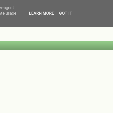
er-agent
rate usage
LEARN MORE
GOT IT