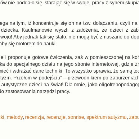
w nie poddało się, starając się w swojej pracy z synem skupia
a na tym, iż koncentruje się on na tzw. dołączaniu, czyli na
 dziecka. Kaufmanowie wyszli z założenia, że dzieci z zab
woju! Aby jednak tak się stało, nie mogą być zmuszane do do
łaby się motorem do nauki.
 ale i proponuje gotowe ćwiczenia, zaś w pomieszczonej na ko
ika do specjalnego działu na jego stronie internetowej, gdzie
umieć i wdrażać dane techniki. To wszystko sprawia, że samą t
utyzm. Przełom w podejściu” – przewodnikiem po zaburzeniac
 autystyczne dzieci na świat! Dla mnie, jako oligofrenopedago
do zastosowania narzędzi pracy.
ki
,
metody
,
recenzja
,
recenzje
,
sonrise
,
spektrum autyzmu
,
zabu