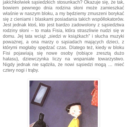
jakichkolwiek sąsiedzkich stosunkach? Okazuje się, że tak,
bowiem pewnego dnia rodzina słoni może zamieszkać
właśnie w naszym bloku, a my będziemy zmuszeni borykać
się z cieniami i blaskami posiadania takich współlokatorów.
Jest jednak ktoś, kto jest bardzo zadowolony z sąsiedztwa
rodziny słoni – to mała Fisia, która straszliwie nudzi się w
domu. Jej tata wciąż „siedzi w książkach” i słucha muzyki
poważnej, a ona marzy o sąsiadach mających dzieci, z
którymi mogłaby spędzać czas. Dlatego też, kiedy w bloku
Fisi pojawiają się nowe osoby (robiące zresztą dużo
hałasu), dziewczynka liczy na wspaniałe towarzystwo.
Nigdy jednak nie sądziła, że nowi sąsiedzi mogą … mieć
cztery nogi i trąby.