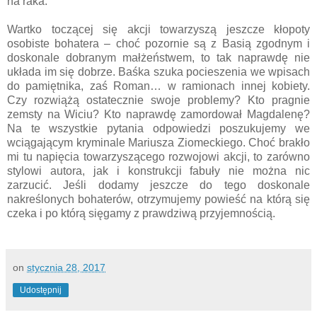
na raka.
Wartko toczącej się akcji towarzyszą jeszcze kłopoty
osobiste bohatera – choć pozornie są z Basią zgodnym i
doskonale dobranym małżeństwem, to tak naprawdę nie
układa im się dobrze. Baśka szuka pocieszenia we wpisach
do pamiętnika, zaś Roman… w ramionach innej kobiety.
Czy rozwiążą ostatecznie swoje problemy? Kto pragnie
zemsty na Wiciu? Kto naprawdę zamordował Magdalenę?
Na te wszystkie pytania odpowiedzi poszukujemy we
wciągającym kryminale Mariusza Ziomeckiego. Choć brakło
mi tu napięcia towarzyszącego rozwojowi akcji, to zarówno
stylowi autora, jak i konstrukcji fabuły nie można nic
zarzucić. Jeśli dodamy jeszcze do tego doskonale
nakreślonych bohaterów, otrzymujemy powieść na którą się
czeka i po którą sięgamy z prawdziwą przyjemnością.
on
stycznia 28, 2017
Udostępnij