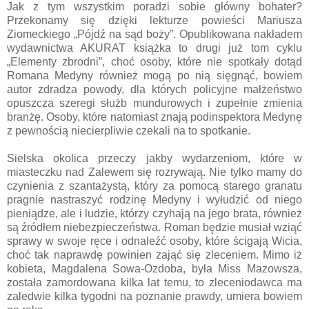
Jak z tym wszystkim poradzi sobie główny bohater?
Przekonamy się dzięki lekturze powieści Mariusza
Ziomeckiego „Pójdź na sąd boży”. Opublikowana nakładem
wydawnictwa AKURAT książka to drugi już tom cyklu
„Elementy zbrodni”, choć osoby, które nie spotkały dotąd
Romana Medyny również mogą po nią sięgnąć, bowiem
autor zdradza powody, dla których policyjne małżeństwo
opuszcza szeregi służb mundurowych i zupełnie zmienia
branżę. Osoby, które natomiast znają podinspektora Medynę
z pewnością niecierpliwie czekali na to spotkanie.
Sielska okolica przeczy jakby wydarzeniom, które w
miasteczku nad Zalewem się rozrywają. Nie tylko mamy do
czynienia z szantażystą, który za pomocą starego granatu
pragnie nastraszyć rodzinę Medyny i wyłudzić od niego
pieniądze, ale i ludzie, którzy czyhają na jego brata, również
są źródłem niebezpieczeństwa. Roman będzie musiał wziąć
sprawy w swoje ręce i odnaleźć osoby, które ścigają Wicia,
choć tak naprawdę powinien zająć się zleceniem. Mimo iż
kobieta, Magdalena Sowa-Ozdoba, była Miss Mazowsza,
została zamordowana kilka lat temu, to zleceniodawca ma
zaledwie kilka tygodni na poznanie prawdy, umiera bowiem