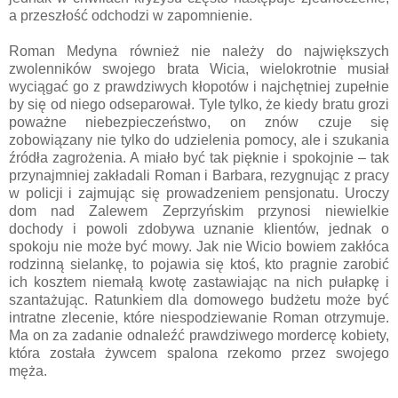
a przeszłość odchodzi w zapomnienie.
Roman Medyna również nie należy do największych
zwolenników swojego brata Wicia, wielokrotnie musiał
wyciągać go z prawdziwych kłopotów i najchętniej zupełnie
by się od niego odseparował. Tyle tylko, że kiedy bratu grozi
poważne niebezpieczeństwo, on znów czuje się
zobowiązany nie tylko do udzielenia pomocy, ale i szukania
źródła zagrożenia. A miało być tak pięknie i spokojnie – tak
przynajmniej zakładali Roman i Barbara, rezygnując z pracy
w policji i zajmując się prowadzeniem pensjonatu. Uroczy
dom nad Zalewem Zeprzyńskim przynosi niewielkie
dochody i powoli zdobywa uznanie klientów, jednak o
spokoju nie może być mowy. Jak nie Wicio bowiem zakłóca
rodzinną sielankę, to pojawia się ktoś, kto pragnie zarobić
ich kosztem niemałą kwotę zastawiając na nich pułapkę i
szantażując. Ratunkiem dla domowego budżetu może być
intratne zlecenie, które niespodziewanie Roman otrzymuje.
Ma on za zadanie odnaleźć prawdziwego mordercę kobiety,
która została żywcem spalona rzekomo przez swojego
męża.