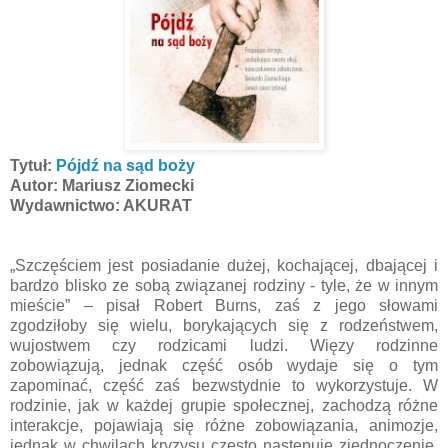
Tytuł:
Pójdź na sąd boży
Autor: Mariusz Ziomecki
Wydawnictwo: AKURAT
„Szczęściem jest po­siada­nie dużej, kochającej, dbającej i
bar­dzo blis­ko ze sobą związa­nej rodzi­ny - ty­le, że w in­nym
mieście” – pisał Robert Burns, zaś z jego słowami
zgodziłoby się wielu, borykających się z rodzeństwem,
wujostwem czy rodzicami ludzi. Więzy rodzinne
zobowiązują, jednak część osób wydaje się o tym
zapominać, część zaś bezwstydnie to wykorzystuje. W
rodzinie, jak w każdej grupie społecznej, zachodzą różne
interakcje, pojawiają się różne zobowiązania, animozje,
jednak w chwilach kryzysu często następuje zjednoczenie,