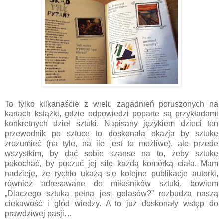
To tylko kilkanaście z wielu zagadnień poruszonych na
kartach książki, gdzie odpowiedzi poparte są przykładami
konkretnych dzieł sztuki. Napisany językiem dzieci ten
przewodnik po sztuce to doskonała okazja by sztukę
zrozumieć (na tyle, na ile jest to możliwe), ale przede
wszystkim, by dać sobie szanse na to, żeby sztukę
pokochać, by poczuć jej siłę każdą komórką ciała. Mam
nadzieję, że rychło ukażą się kolejne publikacje autorki,
również adresowane do miłośników sztuki, bowiem
„Dlaczego sztuka pełna jest golasów?” rozbudza naszą
ciekawość i głód wiedzy. A to już doskonały wstęp do
prawdziwej pasji…