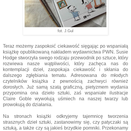
fot. J.Gul
Teraz możemy zaspokoić ciekawość sięgając po wspaniałą
książkę opublikowaną nakładem wydawnictwa PWN. Susie
Hodge stworzyła swego rodzaju przewodnik po sztuce, który
rozwiewa nasze wątpliwości, który zachęca nas do
kontemplacji dzieł, zaspokaja ciekawość i skłania do
dalszego zgłębiania tematu. Adresowana do młodych
czytelników książka z pewnością zachwyci również
dorosłych. Już samą szatą graficzną, pietyzmem wydania
przypomina ona dzieło sztuki, zaś wspaniałe ilustracje
Claire Goble wywołują uśmiech na naszej twarzy lub
prowokują do działania.
Na stronach książki odkryjemy tajemnicę tworzenia
strasznych dzieł sztuki, zastanowimy się, czy patyczaki są
sztuką, a także czy są jakieś brzydkie pomniki. Przekonamy