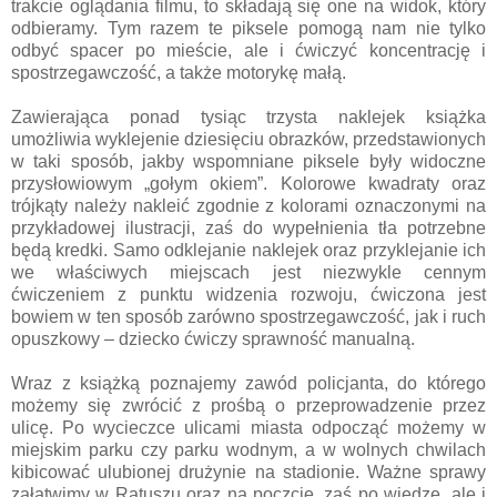
trakcie oglądania filmu, to składają się one na widok, który
odbieramy. Tym razem te piksele pomogą nam nie tylko
odbyć spacer po mieście, ale i ćwiczyć koncentrację i
spostrzegawczość, a także motorykę małą.
Zawierająca ponad tysiąc trzysta naklejek książka
umożliwia wyklejenie dziesięciu obrazków, przedstawionych
w taki sposób, jakby wspomniane piksele były widoczne
przysłowiowym „gołym okiem”. Kolorowe kwadraty oraz
trójkąty należy nakleić zgodnie z kolorami oznaczonymi na
przykładowej ilustracji, zaś do wypełnienia tła potrzebne
będą kredki. Samo odklejanie naklejek oraz przyklejanie ich
we właściwych miejscach jest niezwykle cennym
ćwiczeniem z punktu widzenia rozwoju, ćwiczona jest
bowiem w ten sposób zarówno spostrzegawczość, jak i ruch
opuszkowy – dziecko ćwiczy sprawność manualną.
Wraz z książką poznajemy zawód policjanta, do którego
możemy się zwrócić z prośbą o przeprowadzenie przez
ulicę. Po wycieczce ulicami miasta odpocząć możemy w
miejskim parku czy parku wodnym, a w wolnych chwilach
kibicować ulubionej drużynie na stadionie. Ważne sprawy
załatwimy w Ratuszu oraz na poczcie, zaś po wiedzę, ale i