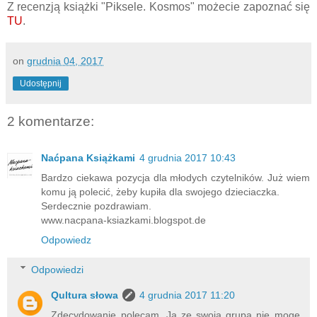
Z recenzją książki "Piksele. Kosmos" możecie zapoznać się
TU
.
on
grudnia 04, 2017
Udostępnij
2 komentarze:
Naćpana Książkami
4 grudnia 2017 10:43
Bardzo ciekawa pozycja dla młodych czytelników. Już wiem
komu ją polecić, żeby kupiła dla swojego dzieciaczka.
Serdecznie pozdrawiam.
www.nacpana-ksiazkami.blogspot.de
Odpowiedz
Odpowiedzi
Qultura słowa
4 grudnia 2017 11:20
Zdecydowanie polecam. Ja ze swoją grupą nie mogę