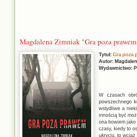
Magdalena Zimniak "Gra poza prawem
Tytuł:
Gra poza
Autor: Magdalen
Wydawnictwo: P
W czasach obró
powszechnego ku
wstydliwe a niek
innością być może
ona bowiem jako 
czasy, kiedy to 
ukryciu, to wciąż