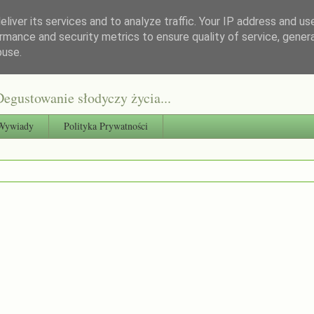
liver its services and to analyze traffic. Your IP address and us
rmance and security metrics to ensure quality of service, gene
buse.
egustowanie słodyczy życia...
Wywiady
Polityka Prywatności