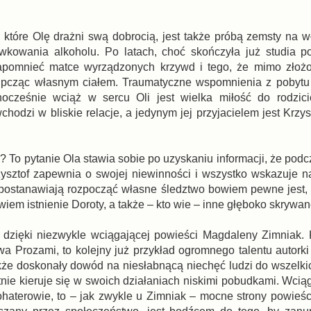
które Olę drażni swą dobrocią, jest także próbą zemsty na w
wkowania alkoholu. Po latach, choć skończyła już studia po
zapomnieć matce wyrządzonych krzywd i tego, że mimo złożo
kupcząc własnym ciałem. Traumatyczne wspomnienia z pobytu
ocześnie wciąż w sercu Oli jest wielka miłość do rodzicie
wchodzi w bliskie relacje, a jedynym jej przyjacielem jest Krzy
ą? To pytanie Ola stawia sobie po uzyskaniu informacji, że po
rzysztof zapewnia o swojej niewinności i wszystko wskazuje n
el postanawiają rozpocząć własne śledztwo bowiem pewne jest,
wiem istnienie Doroty, a także – kto wie – inne głęboko skrywa
dzięki niezwykle wciągającej powieści Magdaleny Zimniak.
 Prozami, to kolejny już przykład ogromnego talentu autorki
akże doskonały dowód na niesłabnącą niechęć ludzi do wszelki
otnie kieruje się w swoich działaniach niskimi pobudkami. Wcią
ohaterowie, to – jak zwykle u Zimniak – mocne strony powieś