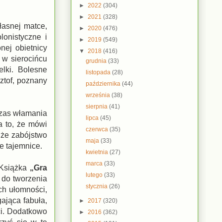
►
2022
(304)
►
2021
(328)
łasnej matce,
►
2020
(476)
lonistyczne i
►
2019
(549)
nej obietnicy
▼
2018
(416)
 w sierocińcu
grudnia
(33)
lki. Bolesne
listopada
(28)
sztof, poznany
października
(44)
września
(38)
sierpnia
(41)
dczas włamania
lipca
(45)
a to, że mówi
czerwca
(35)
 że zabójstwo
maja
(33)
ne tajemnice.
kwietnia
(27)
marca
(33)
 Książka
„Gra
lutego
(33)
 do tworzenia
stycznia
(26)
ch ułomności,
gająca fabuła,
►
2017
(320)
ci. Dodatkowo
►
2016
(362)