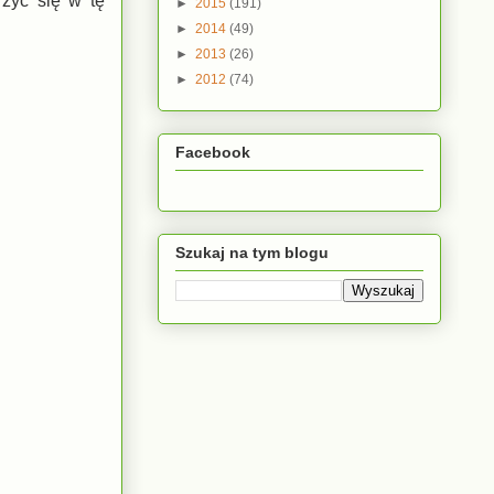
rzyć się w tę
►
2015
(191)
►
2014
(49)
►
2013
(26)
►
2012
(74)
Facebook
Szukaj na tym blogu