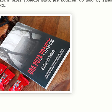
uszany przez społeczeństwo, jest bodźcem do tego, by zanu
 Olą.