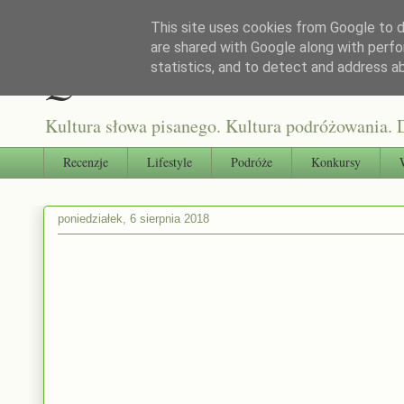
This site uses cookies from Google to de
are shared with Google along with perfo
Qultura słowa
statistics, and to detect and address a
Kultura słowa pisanego. Kultura podróżowania. D
Recenzje
Lifestyle
Podróże
Konkursy
poniedziałek, 6 sierpnia 2018