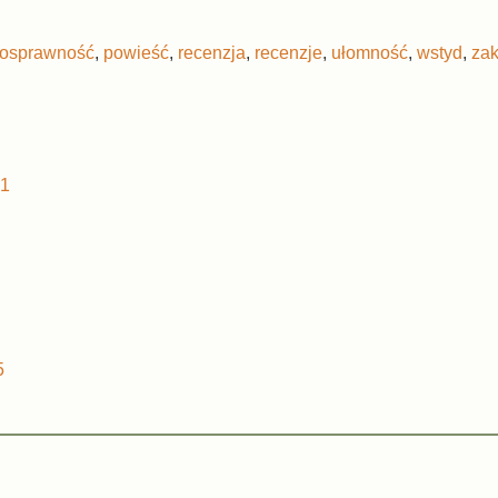
nosprawność
,
powieść
,
recenzja
,
recenzje
,
ułomność
,
wstyd
,
za
21
5