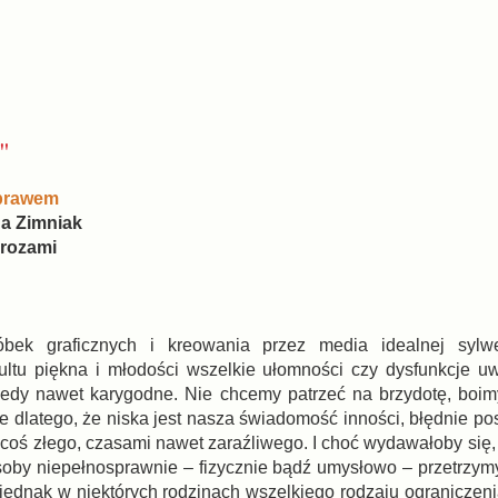
"
 prawem
a Zimniak
rozami
bek graficznych i kreowania przez media idealnej sylwe
ltu piękna i młodości wszelkie ułomności czy dysfunkcje u
iedy nawet karygodne. Nie chcemy patrzeć na brzydotę, boim
 dlatego, że niska jest nasza świadomość inności, błędnie pos
coś złego, czasami nawet zaraźliwego. I choć wydawałoby się, 
osoby niepełnosprawnie – fizycznie bądź umysłowo – przetrzy
 jednak w niektórych rodzinach wszelkiego rodzaju ograniczeni