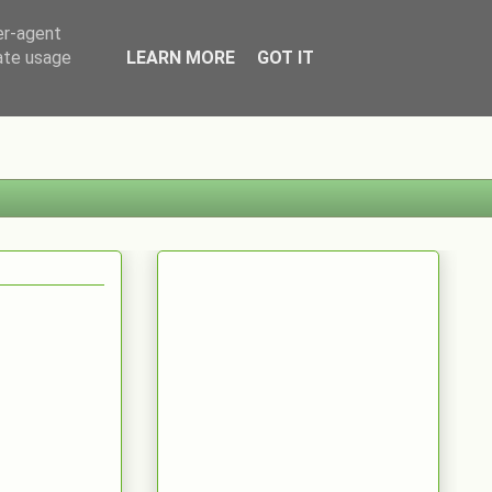
er-agent
rate usage
LEARN MORE
GOT IT