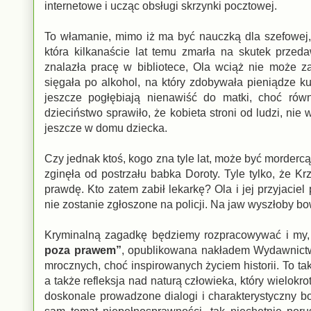
internetowe i ucząc obsługi skrzynki pocztowej.
To włamanie, mimo iż ma być nauczką dla szefowej, 
która kilkanaście lat temu zmarła na skutek przeda
znalazła pracę w bibliotece, Ola wciąż nie może 
sięgała po alkohol, na który zdobywała pieniądze 
jeszcze pogłębiają nienawiść do matki, choć równ
dzieciństwo sprawiło, że kobieta stroni od ludzi, nie 
jeszcze w domu dziecka.
Czy jednak ktoś, kogo zna tyle lat, może być morderc
zginęła od postrzału babka Doroty. Tyle tylko, że K
prawdę. Kto zatem zabił lekarkę? Ola i jej przyjaci
nie zostanie zgłoszone na policji. Na jaw wyszłoby bo
Kryminalną zagadkę będziemy rozpracowywać i my, 
poza prawem”
, opublikowana nakładem Wydawnictwa
mrocznych, choć inspirowanych życiem historii. To t
a także refleksja nad naturą człowieka, który wielokr
doskonale prowadzone dialogi i charakterystyczny b