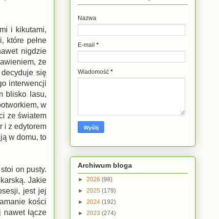
Nazwa
i i kikutami,
, które pełne
E-mail
*
nawet nigdzie
jawieniem, że
 decyduje się
Wiadomość
*
o interwencji
 blisko lasu,
 potworkiem, w
ści ze światem
r i z edytorem
 ją w domu, to
Archiwum bloga
stoi on pusty.
►
2026
(98)
karską. Jakie
esji, jest jej
►
2025
(179)
łamanie kości
►
2024
(192)
j nawet łącze
►
2023
(274)