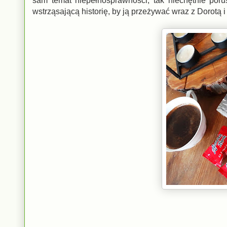
sam temat niepełnosprawności, tak niechętnie por
wstrząsającą historię, by ją przeżywać wraz z Dorotą i