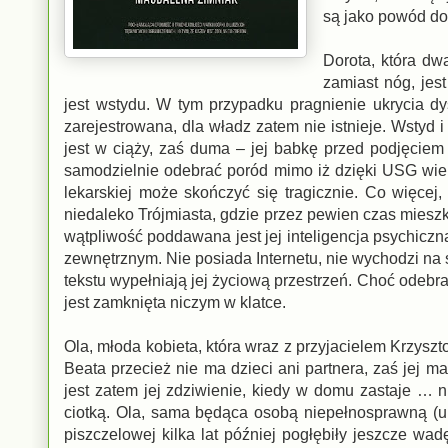
są jako powód do
Dorota, która dw
zamiast nóg, jes
jest wstydu. W tym przypadku pragnienie ukrycia dy
zarejestrowana, dla władz zatem nie istnieje. Wstyd 
jest w ciąży, zaś duma – jej babkę przed podjęciem
samodzielnie odebrać poród mimo iż dzięki USG wie,
lekarskiej może skończyć się tragicznie. Co więcej
niedaleko Trójmiasta, gdzie przez pewien czas mieszk
wątpliwość poddawana jest jej inteligencja psychiczn
zewnętrznym. Nie posiada Internetu, nie wychodzi na s
tekstu wypełniają jej życiową przestrzeń. Choć odebra
jest zamknięta niczym w klatce.
Ola, młoda kobieta, która wraz z przyjacielem Krzyszt
Beata przecież nie ma dzieci ani partnera, zaś jej 
jest zatem jej zdziwienie, kiedy w domu zastaje … ni
ciotką. Ola, sama będąca osobą niepełnosprawną (ur
piszczelowej kilka lat później pogłębiły jeszcze wa