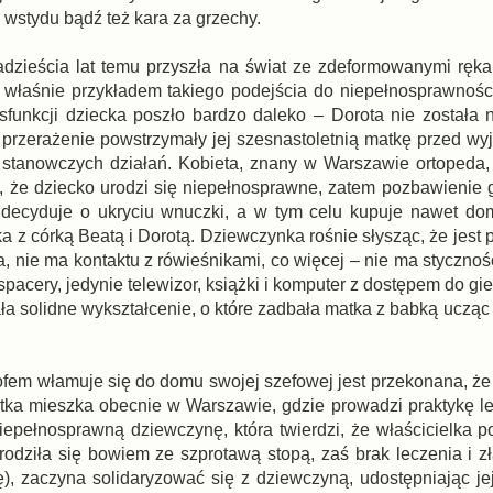
 wstydu bądź też kara za grzechy.
adzieścia lat temu przyszła na świat ze zdeformowanymi rękam
t właśnie przykładem takiego podejścia do niepełnosprawności
sfunkcji dziecka poszło bardzo daleko – Dorota nie została 
i przerażenie powstrzymały jej szesnastoletnią matkę przed wy
 stanowczych działań. Kobieta, znany w Warszawie ortopeda,
 że dziecko urodzi się niepełnosprawne, zatem pozbawienie g
, decyduje o ukryciu wnuczki, a w tym celu kupuje nawet dom
a z córką Beatą i Dorotą. Dziewczynka rośnie słysząc, że jest
a, nie ma kontaktu z rówieśnikami, co więcej – nie ma styczno
pacery, jedynie telewizor, książki i komputer z dostępem do gie
ła solidne wykształcenie, o które zadbała matka z babką ucząc
ofem włamuje się do domu swojej szefowej jest przekonana, że 
matka mieszka obecnie w Warszawie, gdzie prowadzi praktykę le
epełnosprawną dziewczynę, która twierdzi, że właścicielka pos
odziła się bowiem ze szprotawą stopą, zaś brak leczenia i z
dę), zaczyna solidaryzować się z dziewczyną, udostępniając je