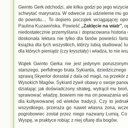
Gwinto Gerk odchodzi, ale kilka godzi po jego wizycie
schwytać marynarza. W odwecie za udzielenie mu goś
do powrotu… To dopiero początek wciągającej opow
Paulina Kuzawińska. Powieść
„Zaklęcie na wiatr”
, 
niedostatecznie przemyślana i dopracowana historia 
doskonała lektura nie tylko dla fanów powieści fa
książka dla tych wszystkich, którzy lubią studiować l
dla których pieniądz (czy kryształy) i władza, to nie w
Wątek Gwinto Gerka nie jest jedynym poruszonym w
starszego, perfidnego brata Sykiarda, dziedzicznego k
sprawą Skyerlor dorastał z dala od magii, na przekór 
Wysokich Magów. Sykiard żywił obawy o swoje panowa
działając jak doświadczony strateg, wytrącił mu broń,
sprawować władzę, bowiem nie ma on poważania wśród
dla kultywowanej od wieków tradycji. Czy to jedna
wszystkiego, przeraża go nawet własna żona, wcześn
pogrobowiec został przez niego nazwany Lumią. Co 
Wyspę, w praktyce robiąc z niej ofiarę dla bogów.