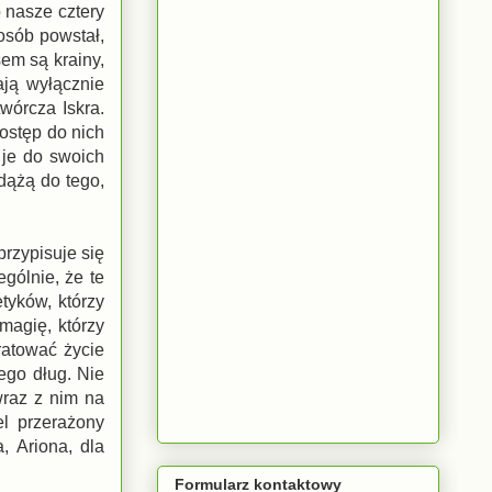
o nasze cztery
osób powstał,
em są krainy,
ają wyłącznie
wórcza Iskra.
ostęp do nich
 je do swoich
dążą do tego,
rzypisuje się
gólnie, że te
tyków, którzy
magię, którzy
ratować życie
ego dług. Nie
wraz z nim na
el przerażony
, Ariona, dla
Formularz kontaktowy