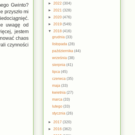
►
2022
(304)
mego Gwinto?
►
2021
(328)
ie przyszło mi
►
2020
(476)
iedociągnięć.
►
2019
(549)
ące uwagę od
▼
2018
(416)
ięcej, jestem
grudnia
(33)
panować chaos
listopada
(28)
ali czynności
października
(44)
września
(38)
sierpnia
(41)
lipca
(45)
czerwca
(35)
maja
(33)
kwietnia
(27)
marca
(33)
lutego
(33)
stycznia
(26)
►
2017
(320)
►
2016
(362)