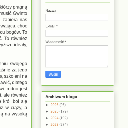
 którzy pragną
Nazwa
zmusić Gwinto
ą zabiera nas
ywająca, choć
E-mail
*
scu bogów. To
ć. To również
Wiadomość
*
wyższe ideały,
eniu swojego
łaśnie za jego
są szkoleni na
awić, dlatego
wi trudno jest
, ale również
Archiwum bloga
 król boi się
►
2026
(96)
uż w ciąży, a
►
2025
(179)
 ją na wysoką
►
2024
(192)
►
2023
(274)