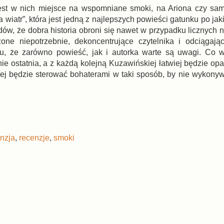
est w nich miejsce na wspomniane smoki, na Ariona czy sa
wiatr”, która jest jedną z najlepszych powieści gatunku po jak
ów, że dobra historia obroni się nawet w przypadku licznych n
e niepotrzebnie, dekoncentrujące czytelnika i odciągaj
aktu, że zarówno powieść, jak i autorka warte są uwagi. Co w
nie ostatnia, a z każdą kolejną Kuzawińskiej łatwiej będzie o
iej będzie sterować bohaterami w taki sposób, by nie wykonyw
nzja
,
recenzje
,
smoki