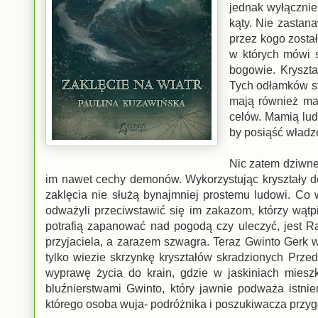
jednak wyłącznie 
kąty. Nie zastan
przez kogo zosta
w których mówi s
bogowie. Kryszta
Tych odłamków st
mają również mag
celów. Mamią lud
by posiąść władz
Nic zatem dziwneg
im nawet cechy demonów. Wykorzystując kryształy d
zaklęcia nie służą bynajmniej prostemu ludowi. Co w
odważyli przeciwstawić się im zakazom, którzy wątp
potrafią zapanować nad pogodą czy uleczyć, jest Rav
przyjaciela, a zarazem szwagra. Teraz Gwinto Gerk 
tylko wiezie skrzynkę kryształów skradzionych Prze
wyprawę życia do krain, gdzie w jaskiniach mieszk
bluźnierstwami Gwinto, który jawnie podważa istni
którego osoba wuja- podróżnika i poszukiwacza przyg