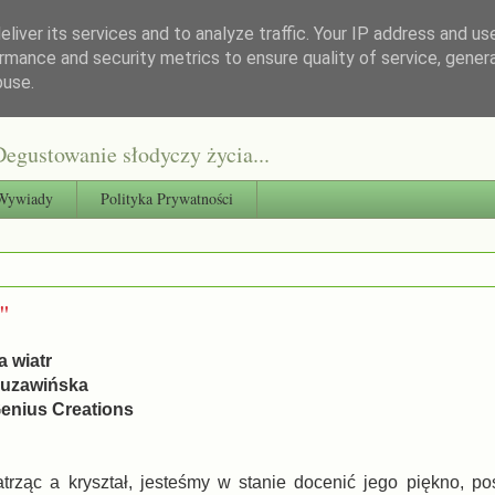
liver its services and to analyze traffic. Your IP address and us
rmance and security metrics to ensure quality of service, gene
buse.
egustowanie słodyczy życia...
Wywiady
Polityka Prywatności
"
a wiatr
 Kuzawińska
enius Creations
trząc a kryształ, jesteśmy w stanie docenić jego piękno, p