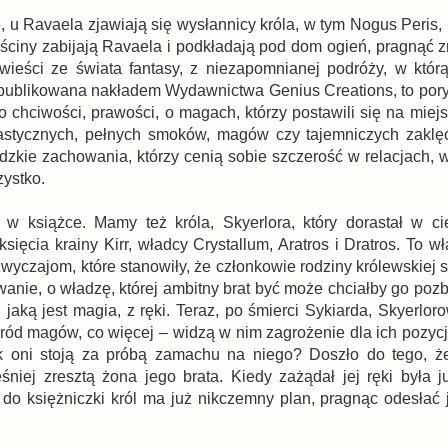
, u Ravaela zjawiają się wysłannicy króla, w tym Nogus Peris,
ciny zabijają Ravaela i podkładają pod dom ogień, pragnąć 
ieści ze świata fantasy, z niezapomnianej podróży, w któr
opublikowana nakładem Wydawnictwa Genius Creations, to por
o chciwości, prawości, o magach, którzy postawili się na miej
ntastycznych, pełnych smoków, magów czy tajemniczych zaklę
udzkie zachowania, którzy cenią sobie szczerość w relacjach, 
szystko.
 książce. Mamy też króla, Skyerlora, który dorastał w ci
sięcia krainy Kirr, władcy Crystallum, Aratros i Dratros. To w
zwyczajom, które stanowiły, że członkowie rodziny królewskiej 
nie, o władzę, której ambitny brat być może chciałby go pozb
 jaką jest magia, z ręki. Teraz, po śmierci Sykiarda, Skyerloro
 magów, co więcej – widzą w nim zagrożenie dla ich pozycji
k oni stoją za próbą zamachu na niego? Doszło do tego, że
iej zresztą żona jego brata. Kiedy zażądał jej ręki była j
do księżniczki król ma już nikczemny plan, pragnąc odesłać