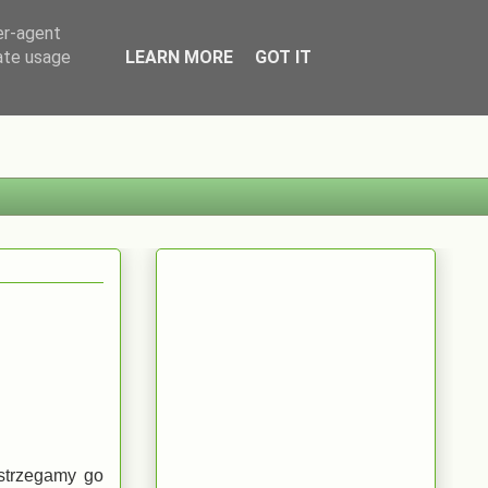
er-agent
rate usage
LEARN MORE
GOT IT
ostrzegamy go