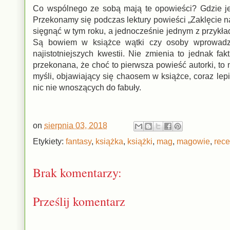
Co wspólnego ze sobą mają te opowieści? Gdzie j
Przekonamy się podczas lektury powieści „Zaklęcie na 
sięgnąć w tym roku, a jednocześnie jednym z przykład
Są bowiem w książce wątki czy osoby wprowadzon
najistotniejszych kwestii. Nie zmienia to jednak f
przekonana, że choć to pierwsza powieść autorki, to 
myśli, objawiający się chaosem w książce, coraz lep
nic nie wnoszących do fabuły.
on
sierpnia 03, 2018
Etykiety:
fantasy
,
książka
,
książki
,
mag
,
magowie
,
rece
Brak komentarzy:
Prześlij komentarz