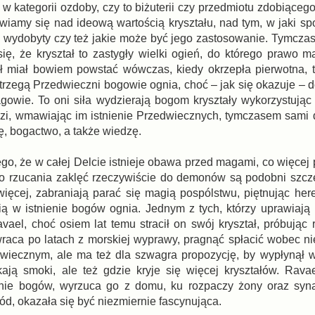
w kategorii ozdoby, czy to biżuterii czy przedmiotu zdobiąceg
awiamy się nad ideową wartością kryształu, nad tym, w jaki sp
ł wydobyty czy też jakie może być jego zastosowanie. Tymczas
ię, że kryształ to zastygły wielki ogień, do którego prawo m
ł miał bowiem powstać wówczas, kiedy okrzepła pierwotna, t
rzegą Przedwieczni bogowie ognia, choć – jak się okazuje – d
owie. To oni siła wydzierają bogom kryształy wykorzystując
zi, wmawiając im istnienie Przedwiecznych, tymczasem sami 
ę, bogactwo, a także wiedzę.
o, że w całej Delcie istnieje obawa przed magami, co więcej p
o rzucania zaklęć rzeczywiście do demonów są podobni szcze
ięcej, zabraniają parać się magią pospólstwu, piętnując here
ią w istnienie bogów ognia. Jednym z tych, którzy uprawiają 
ael, choć osiem lat temu stracił on swój kryształ, próbując 
wraca po latach z morskiej wyprawy, pragnąć spłacić wobec ni
dwiecznym, ale ma też dla szwagra propozycję, by wypłynął 
ają smoki, ale też gdzie kryje się więcej kryształów. Rava
enie bogów, wyrzuca go z domu, ku rozpaczy żony oraz syna
ód, okazała się być niezmiernie fascynująca.