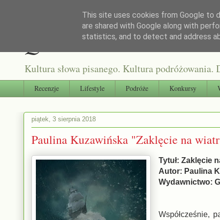
This site uses cookies from Google to de
are shared with Google along with perfo
Qultura słowa
statistics, and to detect and address a
Kultura słowa pisanego. Kultura podróżowania. D
Recenzje
Lifestyle
Podróże
Konkursy
piątek, 3 sierpnia 2018
Paulina Kuzawińska "Zaklęcie na wiatr
Tytuł: Zaklęcie n
Autor: Paulina
Wydawnictwo: G
Współcześnie, pa