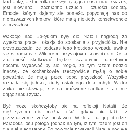
kochankę, a studentka nie wychylająca nosa znad książek,
jest niewinną i zachłanną uczucia i czułości kobietą.
Emocje, którym dajemy się ponieść, popychają nas do
nierozważnych kroków, które mają niekiedy konsekwencje
w przyszłości…
Wakacje nad Bałtykiem były dla Natalii nagrodą za
wytężoną pracę i okazją do spotkania z przyjaciółką. Nie
przypuszczała, że podczas tego krótkiego wypadu uwikła
się w romans z Wiktorem, przystojnym ratownikiem, że ta
znajomość skutkować będzie szalonymi, namiętnymi
nocami. Wydawać by się mogło, że tym razem będzie
inaczej, że kochankowie rzeczywiście myślą o sobie
poważnie, że mają przed sobą przyszłość. Wszystko
rozpada się jednak, kiedy ostatniego dnia pobytu Wiktor
znika, nie stawiając się na umówione spotkanie, ani nie
dając znaku życia.
Być może skończyłoby się na refleksji Natalii, że
mężczyznom nie można ufać, gdyby nie fakt, iż
przeznaczenie znów postawiło Wiktora na jej drodze.
Paradoks losu polega jednak na tym, iż tym razem jest on
dla niej niedostępny. Po powrocie z wakacji Natalia podjęła