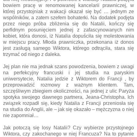
bowiem pracę w renomowanej kancelarii prawniczej, w
której przystojniak z wakacji okazał się być … jednym ze
wspólników, a zatem szefem bohaterki. Na dodatek podjęta
przez niego próba zbliżenia się do Natalii, kończy się
perfidnym posunięciem jednej z zafascynowanych nim
kobiet, która donosi, iż Natalia dopuściła się molestowania
w miejscu pracy. Młoda prawniczka, przekonana iż donos
jest zasługą samego Wiktora, którego odtrąciła, stara się
trzymać od niego z daleka.
Jej plan nie ma jednak szans powodzenia, bowiem z uwagi
na perfekcyjny francuski i jej studia na paryskim
uniwersytecie, Natalia jedzie z Wiktorem do Francji , by
przeprowadzić rozmowy z ważnym klientem. Tam,
szczęśliwym zbiegiem okoliczności, na jednej z ulic Paryża
spotyka swojego dawnego partnera, Jeana-Christopha. Ich
związek rozpadł się, kiedy Natalia z Francji przeniosła się
na studia do Anglii, ale – jak się okazało – mężczyzna o niej
nie zapomniał…
Jak potoczą się losy Natalii? Czy wybierze przystojnego
Wiktora, czy zakochanego w niej Francuza? Na to pytanie