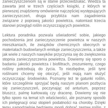
zanieczyszczeniom są w stanie przeciwdziałać. Wiedza ta
zawarta jest w trzech częściach książki, z których w
pierwszej znajdziemy omówienie najczęściej występujących
zanieczyszczeń, druga przybliża nam zagadnienia
związane z poprawą jakości powietrza, natomiast trzecia
stanowi przegląd roślin oczyszczających powietrze.
Lektura poradnika pozwala uświadomić sobie, jakiego
pochodzenia jest zanieczyszczenie powietrza w naszych
mieszkaniach, ile związków chemicznych obecnych w
materiałach budowlanych emituje zanieczyszczenia, a także
jak wiele z naszych nawyków przyczynia się do zwiększenia
stopnia zanieczyszczenia powietrza. Dowiemy się sporo o
badaniu jakości powietrza i biofiltrach, zrozumiemy, czego
rośliny potrzebują do życia. To niezbędne, jeśli tymi
roślinami chcemy się otoczyć, jeśli mają nam służyć
oczyszczając środowisko. Poznamy też te gatunki roślin,
które szczególnie sprzyjać będą naszym planom pozbycia
się zanieczyszczeń, poczynając od anturium, poprzez
bluszcz, palmę karłowatą czy dracenę. Dowiemy się nie
tylko sporo na temat ich właściwości, ale poznamy sposób
ich pielęgnacji oraz stopień podatności na choroby. Dzięki
temu samodzielnie będziemy mogli dobrać zestaw roślin, z