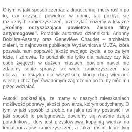
O tym, w jaki sposób czerpać z drogocennej mocy roślin po
to, czy oczyścić powietrze w domu, jak pozbyć się
rozlicznych zanieczyszczeń, przeczytać możemy w książce
„Rośliny oczyszczające powietrze. Zielone filtry
antysmogowe”
. Poradnik autorstwa dziennikarki Arianny
Boixière-Asseray oraz Geneviève Chaudet – architekta
zieleni, to najnowsza publikacja Wydawnictwa MUZA, która
pozwala nam poprawić jakość swojego życia, a co za tym
idzie, i zdrowia. To poradnik nie tylko dla palaczy czy też
osób żyjących w dużych miastach, bowiem nawet nie
zdajemy sobie sprawy, jak wiele zanieczyszczeń nas
otacza. To książka dla wszystkich, którzy chcą wiedzieć
więcej i chcą być świadomym zagrożenia po to, by móc mu
przeciwdziałać.
Autorki podkreślają, że mamy w naszych mieszkaniach
możliwość poprawy jakości powietrza, którym oddychamy. O
tym, w jaki sposób to zrobić, na jakie rośliny postawić i w
jaki sposób je pielęgnować, dowiemy się właśnie dzięki
poradnikowi, który jest przysłowiową kopalnią wiedzy na
temat rodzajów zanieczyszczeń, a także roślin, które tym