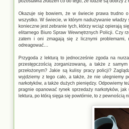
pozostawia złudzeń co do tego, że ludzie są dobrzy z 
Okazuje się bowiem, że w świecie prawa trudno o 
wszystko. W świecie, w którym nadużywanie władzy st
konieczne jest zebranie tych, którzy wciąż opierają 
elitarnego Biuro Spraw Wewnętrznych Policji. Czy rzec
zatem i oni zmagają się z licznymi problemami,
odreagować…
Przygoda z lekturą to jednocześnie zgoda na nurzan
przestępczością zorganizowaną, a także z samym 
przełożonym? Jakie są kulisy pracy policji? Zaglą
wyjdziemy z tego cało, a także, że nie ulegniemy 
narkotyków, a także dużych pieniędzy. Odpowiemy też
pragnie opanować rynek sprzedaży narkotyków, jak u
lektura, po którą sięga się powtórnie, to z pewnością 