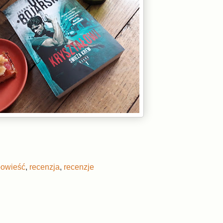
powieść
,
recenzja
,
recenzje