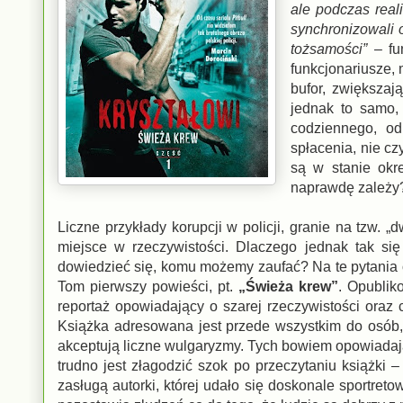
ale podczas reali
synchronizowali 
tożsamości”
– fu
funkcjonariusze,
bufor, zwiększaj
jednak to samo,
codziennego, od
spłacenia, nie cz
są w stanie okre
naprawdę zależy
Liczne przykłady korupcji w policji, granie na tzw. „
miejsce w rzeczywistości. Dlaczego jednak tak się
dowiedzieć się, komu możemy zaufać? Na te pytania o
Tom pierwszy powieści, pt.
„Świeża krew”
. Opubli
reportaż opowiadający o szarej rzeczywistości oraz 
Książka adresowana jest przede wszystkim do osób, 
akceptują liczne wulgaryzmy. Tych bowiem opowiadając
trudno jest złagodzić szok po przeczytaniu książki 
zasługą autorki, której udało się doskonale sportret