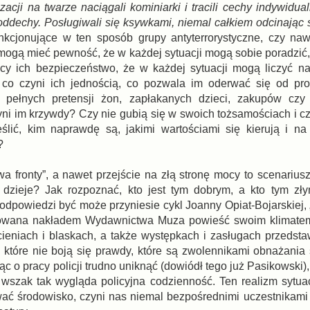
zacji na twarze naciągali kominiarki i tracili cechy indywidu
oddechy. Posługiwali się ksywkami, niemal całkiem odcinając 
nkcjonujące w ten sposób grupy antyterrorystyczne, czy na
 mogą mieć pewność, że w każdej sytuacji mogą sobie poradzić,
ący ich bezpieczeństwo, że w każdej sytuacji mogą liczyć n
 co czyni ich jednością, co pozwala im oderwać się od pr
 pełnych pretensji żon, zapłakanych dzieci, zakupów czy
yni im krzywdy? Czy nie gubią się w swoich tożsamościach i cz
ślić, kim naprawdę są, jakimi wartościami się kierują i n
?
dwa fronty”, a nawet przejście na złą stronę mocy to scenarius
 dzieje? Jak rozpoznać, kto jest tym dobrym, a kto tym zł
dpowiedzi być może przyniesie cykl Joanny Opiat-Bojarskiej, „
kowana nakładem Wydawnictwa Muza powieść swoim klimate
cieniach i blaskach, a także występkach i zasługach przedstaw
które nie boją się prawdy, które są zwolennikami obnażania 
 o pracy policji trudno uniknąć (dowiódł tego już Pasikowski)
– wszak tak wygląda policyjna codzienność. Ten realizm sytua
ować środowisko, czyni nas niemal bezpośrednimi uczestnikami 