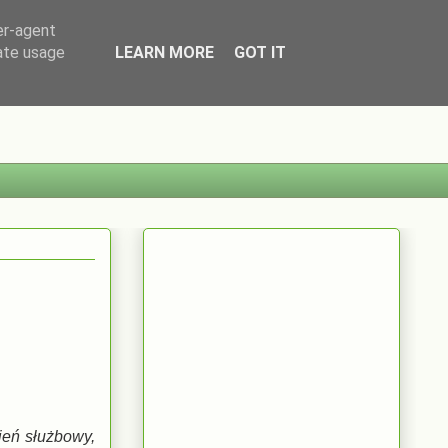
er-agent
rate usage
LEARN MORE
GOT IT
pień służbowy,