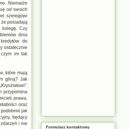
alne. Niemalże
się od swoich
wet szeregowi
 że posiadają
a kolegę. Czy
oblemów dnia
 kredytów do
y ostatecznie
a czym im tak
ze, które mają
ym gliną? Jak
Kryształowi”.
m przypomina
icieli prawa.
słabości oraz
, podobnie jak
cyjny, będący
zdarzeń i nie
Formularz kontaktowy