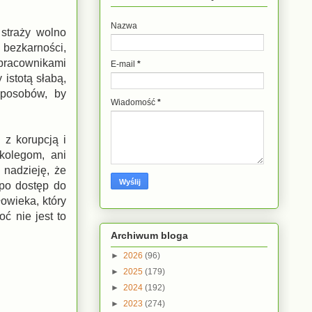
Nazwa
 straży wolno
 bezkarności,
m pracownikami
E-mail
*
 istotą słabą,
sposobów, by
Wiadomość
*
 z korupcją i
kolegom, ani
 nadzieję, że
 po dostęp do
owieka, który
ć nie jest to
Archiwum bloga
►
2026
(96)
►
2025
(179)
►
2024
(192)
►
2023
(274)