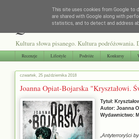
This site uses cookies from Google to de
are shared with Google along with perfo
Qultura słowa
statistics, and to detect and address a
Kultura słowa pisanego. Kultura podróżowania. D
Recenzje
Lifestyle
Podróże
Konkursy
czwartek, 25 października 2018
Joanna Opiat-Bojarska "Kryształowi. Ś
Tytuł: Kryształo
Autor: Joanna O
Wydawnictwo: 
„Antyterroryści b