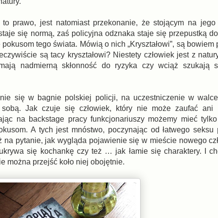
natury.
to prawo, jest natomiast przekonanie, że stojącym na jego
aje się normą, zaś policyjna odznaka staje się przepustką do
się pokusom tego świata. Mówią o nich „Kryształowi”, są bowie
zywiście są tacy kryształowi? Niestety człowiek jest z natury
 mają nadmierną skłonność do ryzyka czy wciąż szukają 
ie się w bagnie polskiej policji, na uczestniczenie w walce
sobą. Jak czuje się człowiek, który nie może zaufać ani 
dając na backstage pracy funkcjonariuszy możemy mieć tylko
pokusom. A tych jest mnóstwo, poczynając od łatwego seksu
 na pytanie, jak wygląda pojawienie się w mieście nowego czł
krywa się kochankę czy też … jak łamie się charaktery. I cho
nie można przejść koło niej obojętnie.