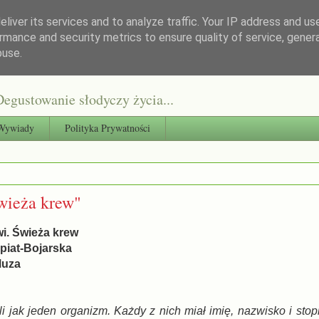
liver its services and to analyze traffic. Your IP address and us
rmance and security metrics to ensure quality of service, gene
buse.
egustowanie słodyczy życia...
Wywiady
Polityka Prywatności
wieża krew"
wi. Świeża krew
piat-Bojarska
Muza
yli jak jeden organizm. Każdy z nich miał imię, nazwisko i sto