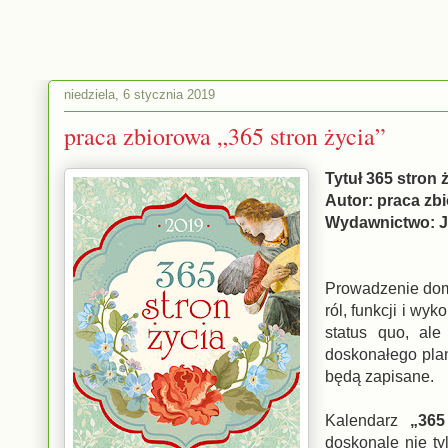
niedziela, 6 stycznia 2019
praca zbiorowa „365 stron życia”
Tytuł 365 stron 
Autor: praca zb
Wydawnictwo: 
Prowadzenie dom
ról, funkcji i w
status quo, al
doskonałego plan
będą zapisane.
Kalendarz
„365
doskonale nie ty