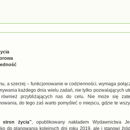
życia
iorowa
Jedność
u, a szerzej – funkcjonowanie w codzienności, wymaga połąc
ykonywania każdego dnia wielu zadań, nie tylko pozwalających u
e również przybliżających nas do celu. Nie może się za
owania, do tego zaś warto pomyśleć o miejscu, gdzie te wszy
 stron życia”
, opublikowany nakładem Wydawnictwa Jed
lko do planowania kolejnych dni roku 2019, ale i stanowi źró