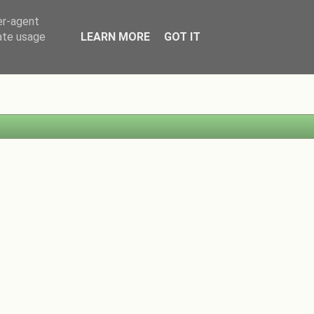
er-agent
rate usage
LEARN MORE
GOT IT