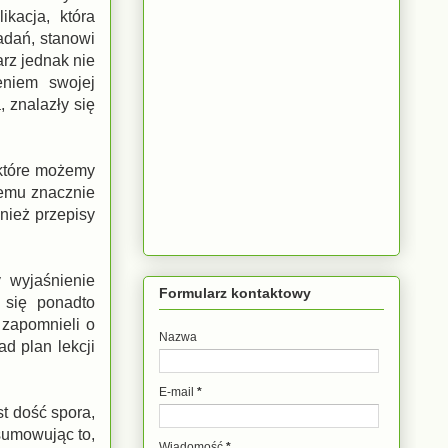
kacja, która
zadań, stanowi
arz jednak nie
eniem swojej
, znalazły się
 które możemy
temu znacznie
nież przepisy
 wyjaśnienie
Formularz kontaktowy
 się ponadto
 zapomnieli o
Nazwa
d plan lekcji
E-mail
*
st dość spora,
sumowując to,
Wiadomość
*