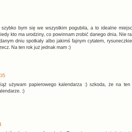
 szybko bym się we wszystkim pogubiła, a to idealne miejs
kiedy kto ma urodziny, co powinnam zrobić danego dnia. Nie r
 danym dniu spotkały albo jakimś fajnym cytatem, rysuneczki
ecz. Na ten rok już jednak mam :)
:35
iąż używam papierowego kalendarza :) szkoda, że na ten 
lendarze. :)
4