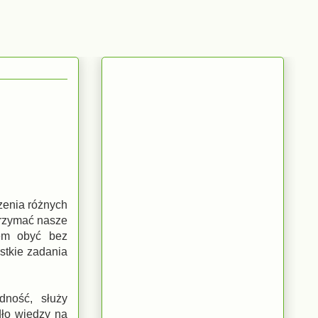
zenia różnych
trzymać nasze
tem obyć bez
stkie zadania
ność, służy
dło wiedzy na