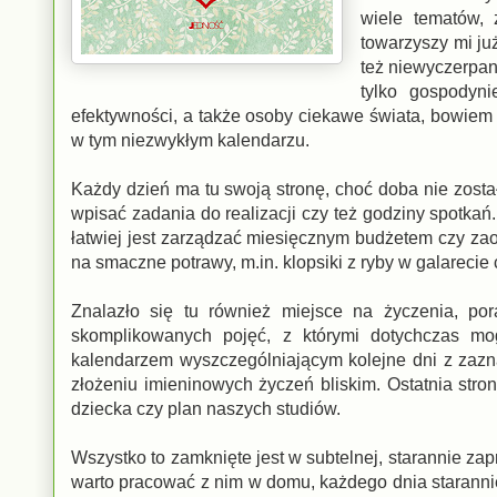
wiele tematów,
towarzyszy mi ju
też niewyczerpan
tylko gospodyn
efektywności, a także osoby ciekawe świata, bowiem i
w tym niezwykłym kalendarzu.
Każdy dzień ma tu swoją stronę, choć doba nie zost
wpisać zadania do realizacji czy też godziny spotkań
łatwiej jest zarządzać miesięcznym budżetem czy za
na smaczne potrawy, m.in. klopsiki z ryby w galarecie
Znalazło się tu również miejsce na życzenia, po
skomplikowanych pojęć, z którymi dotychczas mo
kalendarzem wyszczególniającym kolejne dni z zazna
złożeniu imieninowych życzeń bliskim. Ostatnia str
dziecka czy plan naszych studiów.
Wszystko to zamknięte jest w subtelnej, starannie zap
warto pracować z nim w domu, każdego dnia staranni