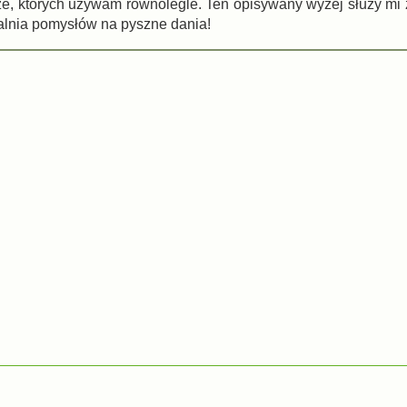
e, których używam równolegle. Ten opisywany wyżej służy mi
alnia pomysłów na pyszne dania!