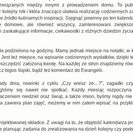
 związanych między innymi z prowadzeniem domu. To publi
ż kolejny rok i która znacząco ułatwia realizację codziennych 
e źródło kulinarnych inspiracji. Sięgnąć powinny po ten kalend
ie domowe, ale również wszyscy, zainteresowani zwiększ
 zaskakujące informacje, ciekawostki z różnych dziedzin życia
ała podzielona na godziny. Mamy jednak miejsce na notatki, w
. Jest też miejsce, na wpisanie codziennych wydatków, dzięki 
oszczędzić założoną kwotę. Na każdej ze stron znajdziemy rów
 cz bigos śląski, bądź też komentarz do Ewangelii.
rady dnia, nowinki z cyklu „Czy wiesz że…?”, zagadki czy
gliśmy się nawet nie spotkać. Każdy miesiąc rozpoczyna
czeniem niedziel oraz świąt, a także imion, byśmy nigdy nie
ona zawiera plan zajęć, możemy w nim zatem wpisać na przykła
rojektowanej okładce. Z uwagi na to, że objętość kalendarza je
e planując zadania do zrealizowania na dzień kolejny czy pod