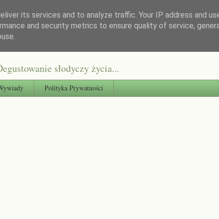
liver its services and to analyze traffic. Your IP address and us
rmance and security metrics to ensure quality of service, gene
buse.
egustowanie słodyczy życia...
Wywiady
Polityka Prywatności