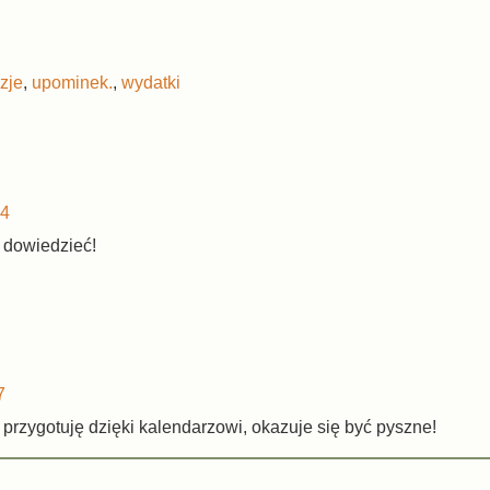
zje
,
upominek.
,
wydatki
14
e dowiedzieć!
7
o przygotuję dzięki kalendarzowi, okazuje się być pyszne!